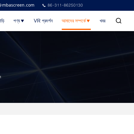
@mbascreen.com
86-311-86250130
াড়ি
পণ্য
VR প্রদর্শন
আমাদের সম্পর্কে
খবর
ন