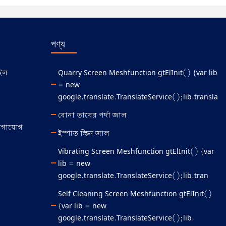
পণ্য
াইল
Quarry Screen Meshfunction gtElInit() {var lib
= new
google.translate.TranslateService();lib.transla
বোনা তারের পর্দা জাল
োগাযোগ
ইস্পাত স্ক্রিন জাল
Vibrating Screen Meshfunction gtElInit() {var
lib = new
google.translate.TranslateService();lib.tran
Self Cleaning Screen Meshfunction gtElInit()
{var lib = new
google.translate.TranslateService();lib.