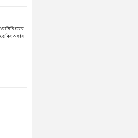
ওয়াটারিংয়ের
িন ডেকিং অফার