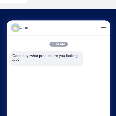
আমাদের সাথে যোগাযোগ
alan
alan@mbascreen.com
6:24 AM
86-311-86250130
Good day, what product are you looking 
হংকি রাস্তার মোড়, আনপিং কাউন্টি, হেংশুই সিটি,
for?
হেবেই প্রদেশ।