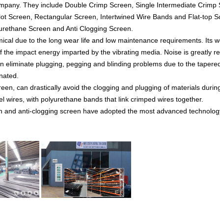
 company. They include Double Crimp Screen, Single Intermediate Crimp
t Screen, Rectangular Screen, Intertwined Wire Bands and Flat-top Sc
urethane Screen and Anti Clogging Screen.
al due to the long wear life and low maintenance requirements. Its wea
f the impact energy imparted by the vibrating media. Noise is greatly r
n eliminate plugging, pegging and blinding problems due to the tapere
inated.
een, can drastically avoid the clogging and plugging of materials durin
eel wires, with polyurethane bands that link crimped wires together.
nd anti-clogging screen have adopted the most advanced technology 