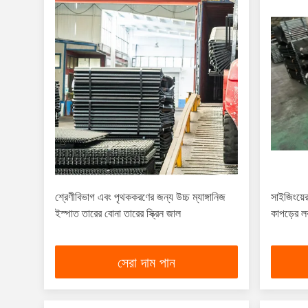
শ্রেণীবিভাগ এবং পৃথককরণের জন্য উচ্চ ম্যাঙ্গানিজ
সাইজিংয়ের
ইস্পাত তারের বোনা তারের স্ক্রিন জাল
কাপড়ের ল
সেরা দাম পান