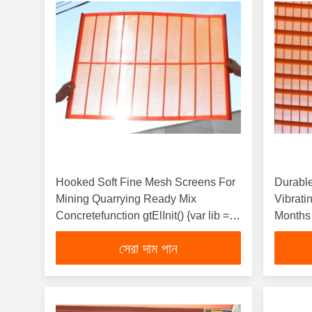
Hooked Soft Fine Mesh Screens For
Durabl
Mining Quarrying Ready Mix
Vibrati
Concretefunction gtElInit() {var lib =
Months 
new
সেরা দাম পান
google.translate.TranslateService();lib.translatePage
'bn', function () {});}