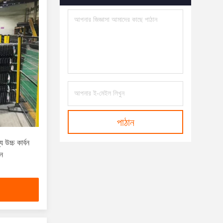
New
Google.translate.TranslateService();lib.tra
(14)
Wedge Wire Screenfunction GtElInit() {var L
New
Google.translate.TranslateService();lib.tra
(16)
নিষ্পত্তিযোগ্য বিবিকিউ জাল Esh
(5)
পাঠান
স্টেইনলেস স্টিল বিবিকিউ গ্রিল জাল
(4)
 উচ্চ কার্বন
িন