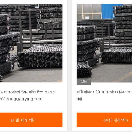
ভিডিও
 এবং কঠোরতা উচ্চ কার্বন ইস্পাত বোনা
ভারী দায়িত্ব Crimp তারের স্ক্রিন জ
দা খনি এবং quarrying জন্য
পর্দা
সেরা দাম পান
সেরা দাম পান