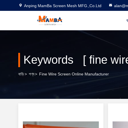
Anping MamBa Screen Mesh MFG.,Co.Ltd
alan@m
ব
Keywords [ fine wire
বাড়ি
>
পণ্য
>
Fine Wire Screen Online Manufacturer