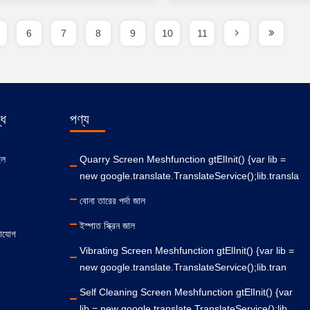
6
7
8
9
10
11
ধে
পণ্য
ইল
Quarry Screen Meshfunction gtElInit() {var lib =
new google.translate.TranslateService();lib.transla
বোনা তারের পর্দা জাল
ইস্পাত স্ক্রিন জাল
াযোগ
Vibrating Screen Meshfunction gtElInit() {var lib =
new google.translate.TranslateService();lib.tran
Self Cleaning Screen Meshfunction gtElInit() {var
lib = new google.translate.TranslateService();lib.