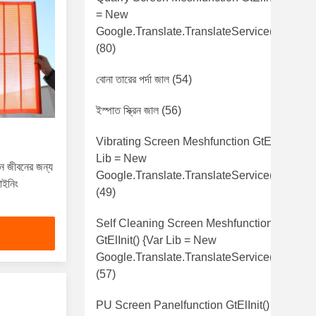
= New
Google.translate.TranslateService();lib.tra
(80)
বোনা তারের পর্দা জাল
(54)
ইস্পাত স্ক্রিন জাল
(56)
Vibrating Screen Meshfunction GtElInit() {va
Lib = New
ধান জীবনের জন্য
Google.translate.TranslateService();lib.tra
াইনিং
(49)
Self Cleaning Screen Meshfunction
GtElInit() {var Lib = New
Google.translate.TranslateService();lib.
(57)
PU Screen Panelfunction GtElInit() {var Lib