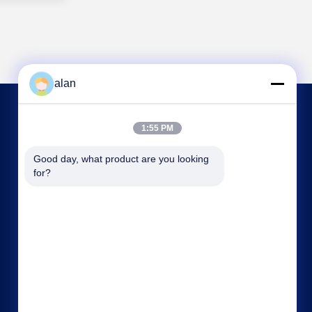
alan
আমাদের সাথে যোগাযোগ
1:55 PM
Good day, what product are you looking 
alan@mbascreen.com
for?
86-311-86250130
হংকি রাস্তার মোড়, আনপিং কাউন্টি, হেংশুই সিটি, হেবেই প্রদেশ।