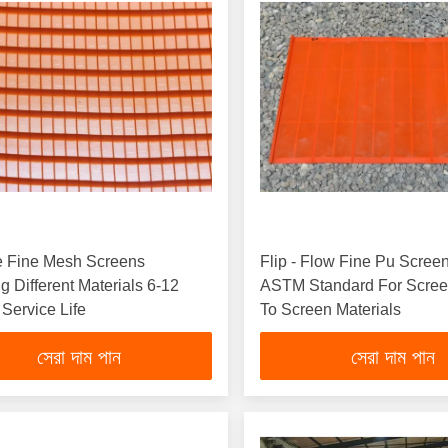
e Fine Mesh Screens
Flip - Flow Fine Pu Screen Mesh
ng Different Materials 6-12
ASTM Standard For Scree
Service Life
To Screen Materials
সেরা দাম পান
সেরা দাম পান
('en',