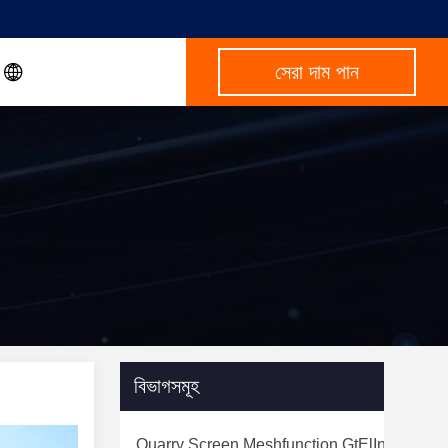
সেরা দাম পান
বিভাগসমূহ
Quarry Screen Meshfunction GtElInit() {var 