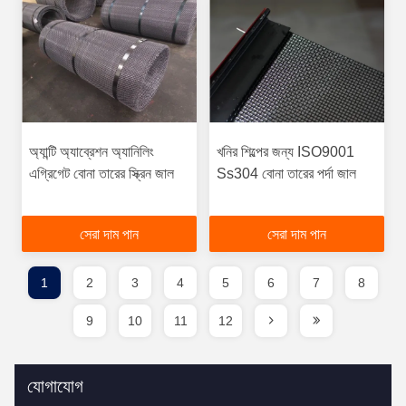
অ্যান্টি অ্যাব্রেশন অ্যানিলিং
খনির শিল্পের জন্য ISO9001
এগ্রিগেট বোনা তারের স্ক্রিন জাল
Ss304 বোনা তারের পর্দা জাল
সেরা দাম পান
সেরা দাম পান
1
2
3
4
5
6
7
8
9
10
11
12
যোগাযোগ