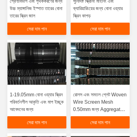
শ্রেণীবিভাগ এবং পৃথককরণের জন্য
সুনির্দিষ্ট স্ক্রিনিং মাইনিং এবং
উচ্চ ম্যাঙ্গানিজ ইস্পাত তারের বোনা
ক্যারিয়ারিংয়ের জন্য বোনা ওয়্যার
তারের স্ক্রিন জাল
স্ক্রিন কাপড়
সেরা দাম পান
সেরা দাম পান
1-19.05mm বোনা ওয়্যার স্ক্রিন
রোলস এবং সমতল প্লেট Woven
পরিবর্তনশীল আকৃতি এবং মাপ ইচ্ছুক
Wire Screen Mesh
আবেদনের জন্য
0.50mm জন্য Aggregate
এবং মাইনিং
সেরা দাম পান
সেরা দাম পান