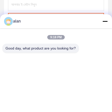
পাঠান
alan
9:18 PM
Good day, what product are you looking for?
ANPING MAMBA SCREEN MESH
MFG.,CO.LTD
alan@mbascreen.com
86-311-86250130
হংকি রাস্তার মোড়, আনপিং কাউন্টি, হেংশুই সিটি, হেবেই প্রদেশ।