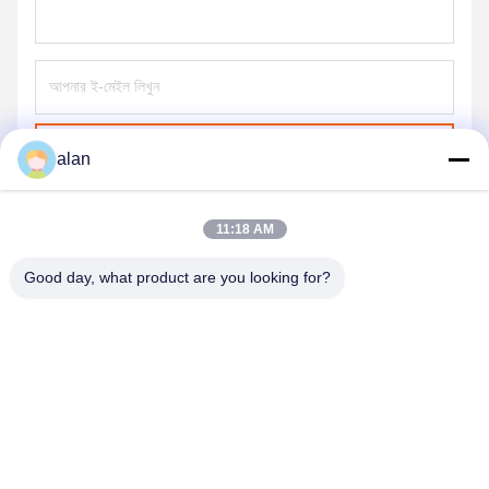
পাঠান
alan
11:18 AM
Good day, what product are you looking for?
ANPING MAMBA SCREEN MESH
MFG.,CO.LTD
alan@mbascreen.com
86-311-86250130