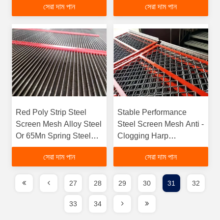
সেরা দাম পান
সেরা দাম পান
Red Poly Strip Steel
Stable Performance
Screen Mesh Alloy Steel
Steel Screen Mesh Anti -
Or 65Mn Spring Steel
Clogging Harp
Wirefunction gtElInit()
Screensfunction
সেরা দাম পান
সেরা দাম পান
{var lib = new
gtElInit() {var lib = new
google.translate.TranslateService();lib.translatePage('en',
google.translate.TranslateServ
'bn', function () {});}
'bn', function () {});}
27
28
29
30
31
32
33
34