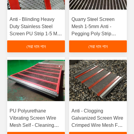
Anti - Blinding Heavy
Quarry Steel Screen
Duty Stainless Steel
Mesh 1-5mm Anti -
Screen PU Strip 1-5 Mm
Pegging Poly Strip
Accurate Sizing
Higher Production Rates
সেরা দাম পান
সেরা দাম পান
PU Polyurethane
Anti - Clogging
Vibrating Screen Wire
Galvanized Screen Wire
Mesh Self - Cleaning
Crimped Wire Mesh For
ISO Certificate
Mining Industry