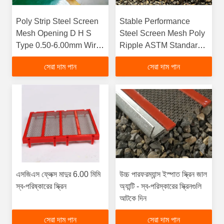
Poly Strip Steel Screen
Stable Performance
Mesh Opening D H S
Steel Screen Mesh Poly
Type 0.50-6.00mm Wire
Ripple ASTM Standard
Diameterfunction
Easy To Leak
সেরা দাম পান
সেরা দাম পান
gtElInit() {var lib = new
google.translate.TranslateService();lib.translatePage('en',
'bn', function () {});}
এসজিএস ফ্লেক্স মাদুর 6.00 মিমি
উচ্চ পারফরম্যান্স ইস্পাত স্ক্রিন জাল
স্ব-পরিষ্কারের স্ক্রিন
অ্যান্টি - স্ব-পরিস্কারের স্ক্রিনগুলি
আটকে দিন
সেরা দাম পান
সেরা দাম পান