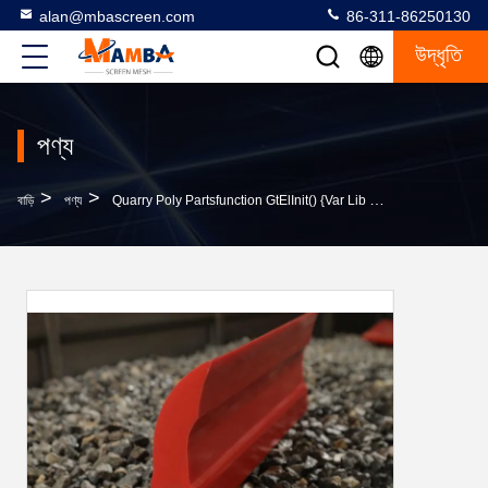
alan@mbascreen.com
86-311-86250130
উদ্ধৃতি
পণ্য
>
>
বাড়ি
পণ্য
Quarry Poly Partsfunction GtElInit() {var Lib = New Google.translate.TranslateService();lib.translat