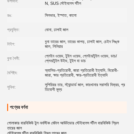
উপাদান:
N, SUS স্টেইনলেস স্টীল
রঙ:
সিলভার, ইস্পাত, কালো
প্রযুক্তি:
বোনা, ঢালাই জাল
বুনা তারের জাল, তারের কাপড়, ঢালাই জাল, চেইন লিঙ্ক
টাইপ:
জাল, লিনিয়ার
প্লেইন ওয়েভ, টুইল ওয়েভ, প্লেইন/টুইল ওয়েভ, ডাচ/
বুনা শৈলী:
প্লেন/টুইল উইভ, টুইল বা ডাচ
অ্যাসিড-প্রতিরোধী, জারা প্রতিরোধী ইত্যাদি, বিরোধী-
বৈশিষ্ট্য:
জারা, ক্ষার প্রতিরোধী, ক্ষার-প্রতিরোধী ইত্যাদি
সুপিরিয়র তার, স্ট্যান্ডার্ড জাল, কারখানার সরাসরি বিক্রয়, প্র
সুবিধা:
তিযোগী মূল্য
পণ্যের বর্ণনা
গোলাকার বারবিকিউ টুল ননস্টিক মেটাল আউটডোর স্টেইনলেস স্টীল বারবিকিউ গ্রিল
তারের জাল
স্টেইনলেস স্টীল বারবিকিউ গ্রিল তারের জাল