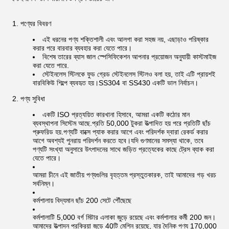
1. পণ্যের বিবরণ
এই ধরনের পণ্য শক্তিশালী এবং আলগা করা সহজ নয়, এছাড়াও পরিষ্কার
করার পরে বারবার ব্যবহার করা যেতে পারে।
বিশেষ তারের ব্যাস জাল স্পেসিফিকেশন আপনার প্রয়োজন অনুযায়ী কাস্টমাইজ
করা যেতে পারে.
স্টেইনলেস স্টিলকে ফুড গ্রেড স্টেইনলেস স্টিলও বলা হয়, তাই এটি প্রায়শই
বারবিকিউ শিল্পে ব্যবহৃত হয়।SS304 বা SS430 একটি ভাল নির্বাচন।
2. পণ্য সুবিধা
একটি ISO প্রত্যয়িত কারখানা হিসাবে, আমরা একটি কঠোর মান
ব্যবস্থাপনা সিস্টেম আছে.প্রতি 50,000 টুকরা উত্পাদিত হয় পরে প্রতিটি ছাঁচ
প্রুফরিড হয়.পণ্যটি বাক্সে প্যাক করার আগে এবং পরিদর্শক দ্বারা রেকর্ড করার
আগে অবশ্যই পুনরায় পরিদর্শন করতে হবে।যদি গুণমানের সমস্যা থাকে, তবে
পণ্যটি সংখ্যা অনুসারে উৎপাদনের সাথে জড়িত প্রত্যেকের কাছে ট্রেস ব্যাক করা
যেতে পারে।
আমরা চীনে এই জাতীয় পণ্যগুলির বৃহত্তম প্রস্তুতকারক, তাই আমাদের গড় খরচ
সর্বনিম্ন।
কর্মশালায় বিদ্যমান ছাঁচ 200 সেটে পৌঁছেছে
কর্মশালাটি 5,000 বর্গ মিটার এলাকা জুড়ে রয়েছে এবং কর্মশালার কর্মী 200 জন।
আমাদের উত্পাদন প্রক্রিয়া জুড়ে 40টি মেশিন রয়েছে, যার দৈনিক পণ্য 170,000