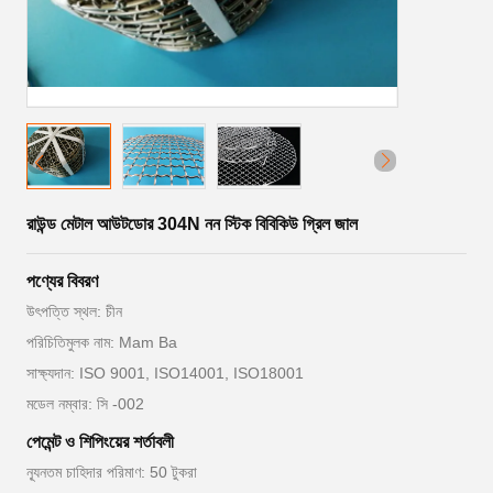
রাউন্ড মেটাল আউটডোর 304N নন স্টিক বিবিকিউ গ্রিল জাল
পণ্যের বিবরণ
উৎপত্তি স্থল: চীন
পরিচিতিমুলক নাম: Mam Ba
সাক্ষ্যদান: ISO 9001, ISO14001, ISO18001
মডেল নম্বার: সি -002
পেমেন্ট ও শিপিংয়ের শর্তাবলী
ন্যূনতম চাহিদার পরিমাণ: 50 টুকরা