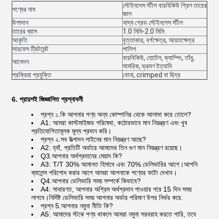
স্টেইনলেস স্টীল বারবিকিউ গ্রিল তারের
পণ্যের নাম
জাল
উপাদান
খাদ্য গ্রেড স্টেইনলেস স্টীল
তারের ব্যাস
1.0 মিমি-2.0 মিমি
আকৃতি
বৃত্তাকার, বর্গক্ষেত্র, আয়তক্ষেত্র
সারফেস ট্রিটমেন্ট
পালিশ
বারবিকিউ, হোটেল, ক্যাম্পিং, তাঁবু,
আবেদন
সামরিক, ভ্রমণ ইত্যাদি
প্রক্রিয়া প্রযুক্তি
বোনা, crimped বা ছিদ্র
6. প্রায়শই জিজ্ঞাসিত প্রশ্নাবলী
প্রশ্ন ১.কি আপনার পণ্য অন্য কোম্পানির থেকে আলাদা করে তোলে?
A1: আমরা কাস্টমাইজড পরিষেবা, কঠোরভাবে মান নিয়ন্ত্রণ এবং খুব
প্রতিযোগিতামূলক মূল্য প্রদান করি।
প্রশ্ন ২.সব উত্পাদন লাইনের মান নিয়ন্ত্রণ আছে?
A2: হ্যাঁ, প্রতিটি অর্ডারে আমাদের তিন গুণ মান নিয়ন্ত্রণ রয়েছে।
Q3.আপনার অর্থপ্রদানের মেয়াদ কি?
A3: T/T 30% আমানত হিসাবে এবং 70% ডেলিভারির আগে।আপনি
ব্যালেন্স পরিশোধ করার আগে আমরা আপনাকে পণ্যের ফটো দেখাব।
Q4.আপনার ডেলিভারি সময় সম্পর্কে কিভাবে?
A4: সাধারণত, আপনার অগ্রিম অর্থপ্রদান পাওয়ার পরে 15 দিন সময়
লাগবে।নির্দিষ্ট ডেলিভারি সময় আপনার অর্ডার পরিমাণ উপর নির্ভর করে.
প্রশ্ন 5.আপনার নমুনা নীতি কি?
A5: আমাদের স্টকে পণ্য থাকলে আমরা নমুনা সরবরাহ করতে পারি, তবে