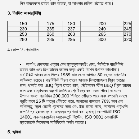
পিস বারবেকাস তারের জাল রয়েছে, যা আপনার চাহিদা মেটাতে পারে।
3. নিয়মিত আকার(মিমি)
150
175
180
200
225
230
235
237
240
245
253
260
263
265
270
280
285
295
300
320
4.কোম্পানি প্রোফাইল
আনপিং রেডস্টার ওয়্যার মেশ ম্যানুফ্যাকচারিং কোং, লিমিটেড বারবিকিউ
তারের জাল এবং শিল্প তারের জালের জন্য একটি বিশেষ উত্পাদন কারখানা।
বারবিকিউ তারের জাল শিল্পের 1989 সাল থেকে জাপানে 30 বছরের রপ্তানির
অভিজ্ঞতা রয়েছে। বারবিকিউ গ্রিল তারের জালকে ডিসপোজেবল গ্রিল তারের
জাল, ঝালাই করা BBQ গ্রিল তারের জাল, স্টেইনলেস স্টীল BBQ গ্রিল তারের
জাল এবং রান্নাঘরের যন্ত্রপাতিগুলিতে শ্রেণীবদ্ধ করা যেতে পারে।আমাদের
উত্পাদন ক্ষমতা প্রতিদিন 200,000 পিসিতে পৌঁছতে পারে এবং রপ্তানি ভলমে
প্রতি মাসে 25 টি পাত্রে পৌঁছতে পারে, জাপানের বাজারের 70% ভাগ নেয়।
অধিকন্তু, স্বল্প-মেয়াদী প্রসবের সময় এবং উচ্চ-মানের সাথে, আমাদের পণ্যগুলি
জাপানি গ্রাহকদের দ্বারা অত্যন্ত প্রশংসা করা হয়েছে।কোম্পানিটি ISO
14001 এনভায়রনমেন্টাল ম্যানেজমেন্ট সিস্টেম, ISO 9001 কোয়ালিটি
ম্যানেজমেন্ট সিস্টেমের সার্টিফিকেট অর্জন করেছে।
5. ভূমিকা