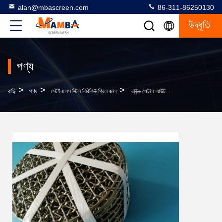
alan@mbascreen.com
86-311-86250130
উদ্ধৃতি
পণ্য
>
>
>
বাড়ি
পণ্য
স্টেইনলেস স্টিল বিবিকিউ গ্রিল জাল
রাউন্ড মেটাল আউটডোর 304N নন স্টিক বিবিকিউ গ্রিল জাল