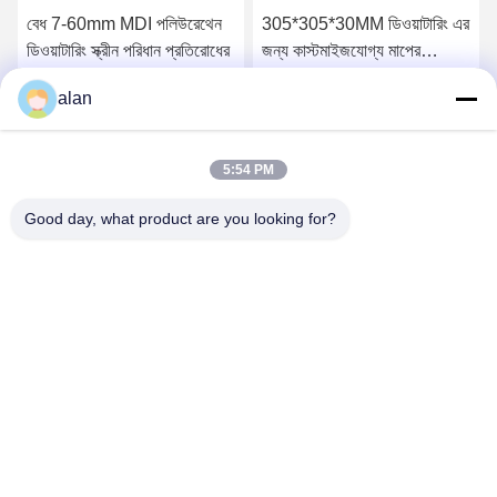
বেধ 7-60mm MDI পলিউরেথেন
305*305*30MM ডিওয়াটারিং এর
ডিওয়াটারিং স্ক্রীন পরিধান প্রতিরোধের
জন্য কাস্টমাইজযোগ্য মাপের
টেনশনযুক্ত পিইউ স্ক্রিন প্যানেল
alan
সেরা দাম পান
সেরা দাম পান
5:54 PM
Good day, what product are you looking for?
ANPING MAMBA SCREEN MESH
MFG.,CO.LTD
alan@mbascreen.com
86-311-86250130
হংকি রাস্তার মোড়, আনপিং কাউন্টি, হেংশুই সিটি, হেবেই প্রদেশ।