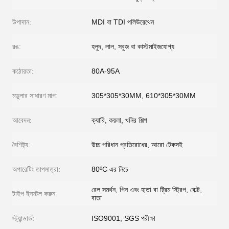
উপাদান:
MDI বা TDI পলিউরেথেন
রঙ:
হলুদ, লাল, সবুজ বা কাস্টমাইজযোগ্য
কঠোরতা:
80A-95A
মডুলার সাধারণ মাপ:
305*305*30MM, 610*305*30MM
আবেদন:
ক্যারি, কয়লা, খনির শিল্প
বৈশিষ্ট্য:
উচ্চ পরিধান প্রতিরোধের, আরো টেকসই
অপারেটিং তাপমাত্রা:
80ºC এর নিচে
রেল সমর্থন, পিন এবং হাতা বা ট্রিম স্ট্রিপ, বোল্ট,
টাইপ ইনস্টল করুন:
বাতা
স্ট্যান্ডার্ড:
ISO9001, SGS পরীক্ষা