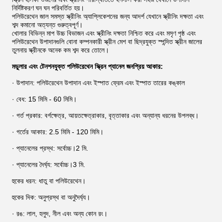
নির্দিষ্টকরণ ঘন ঘন পরিবর্তিত হয়।
পলিউরেথেন জাল সমস্ত স্ক্রীনিং অ্যাপ্লিকেশনের জন্য আদর্শ যেখানে স্ক্রীনিং দক্ষতা এবং
শব্দ কমানো অত্যন্ত গুরুত্বপূর্ণ।
খোলার বিভিন্ন মাপ উচ্চ বিভাজন এবং স্ক্রীনিং দক্ষতা নিশ্চিত করে এবং মসৃণ পৃষ্ঠ এবং
পলিউরেথেন উপাদানগুলি বোনা কম্পনকারী স্ক্রীন মেশ বা ছিদ্রযুক্ত স্পন্দিত স্ক্রীন জালের
তুলনায় স্ক্রীনকে অনেক কম শব্দ করে তোলে।
মডুলার এবং টেনশনযুক্ত পলিউরেথেন স্ক্রিন প্যানেল জনপ্রিয় আকার:
· উপাদান: পলিউরেথেন উপাদান এবং ইস্পাত ফ্রেম এবং ইস্পাত তারের কঙ্কাল
· বেধ: 15 মিমি - 60 মিমি।
· গর্ত প্রকার: বর্গক্ষেত্র, আয়তক্ষেত্রাকার, বৃত্তাকার এবং অন্যান্য ধরনের উপলব্ধ।
· গর্তের আকার: 2.5 মিমি - 120 মিমি।
· প্যানেলের প্রস্থ: সর্বোচ্চ।2 মি.
· প্যানেলের দৈর্ঘ্য: সর্বোচ্চ।3 মি.
হুকের ধরন: ধাতু বা পলিউরেথেন।
হুকের দিক: অনুপ্রস্থ বা অনুদৈর্ঘ্য।
· রঙ: লাল, হলুদ, নীল এবং অন্য কোন রং।