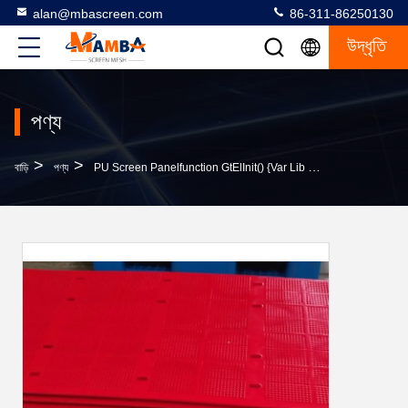
alan@mbascreen.com
86-311-86250130
উদ্ধৃতি
পণ্য
>
>
বাড়ি
পণ্য
PU Screen Panelfunction GtElInit() {var Lib = New Google.translate.TranslateService();lib.translateP