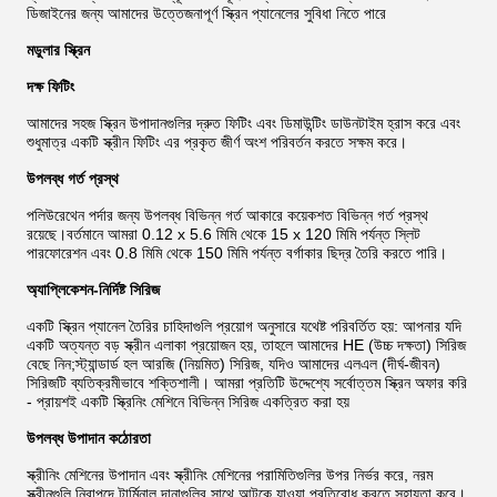
ডিজাইনের জন্য আমাদের উত্তেজনাপূর্ণ স্ক্রিন প্যানেলের সুবিধা নিতে পারে
মডুলার স্ক্রিন
দক্ষ ফিটিং
আমাদের সহজ স্ক্রিন উপাদানগুলির দ্রুত ফিটিং এবং ডিমাউন্টিং ডাউনটাইম হ্রাস করে এবং
শুধুমাত্র একটি স্ক্রীন ফিটিং এর প্রকৃত জীর্ণ অংশ পরিবর্তন করতে সক্ষম করে।
উপলব্ধ গর্ত প্রস্থ
পলিউরেথেন পর্দার জন্য উপলব্ধ বিভিন্ন গর্ত আকারে কয়েকশত বিভিন্ন গর্ত প্রস্থ
রয়েছে।বর্তমানে আমরা 0.12 x 5.6 মিমি থেকে 15 x 120 মিমি পর্যন্ত স্লিট
পারফোরেশন এবং 0.8 মিমি থেকে 150 মিমি পর্যন্ত বর্গাকার ছিদ্র তৈরি করতে পারি।
অ্যাপ্লিকেশন-নির্দিষ্ট সিরিজ
একটি স্ক্রিন প্যানেল তৈরির চাহিদাগুলি প্রয়োগ অনুসারে যথেষ্ট পরিবর্তিত হয়: আপনার যদি
একটি অত্যন্ত বড় স্ক্রীন এলাকা প্রয়োজন হয়, তাহলে আমাদের HE (উচ্চ দক্ষতা) সিরিজ
বেছে নিন;স্ট্যান্ডার্ড হল আরজি (নিয়মিত) সিরিজ, যদিও আমাদের এলএল (দীর্ঘ-জীবন)
সিরিজটি ব্যতিক্রমীভাবে শক্তিশালী। আমরা প্রতিটি উদ্দেশ্যে সর্বোত্তম স্ক্রিন অফার করি
- প্রায়শই একটি স্ক্রিনিং মেশিনে বিভিন্ন সিরিজ একত্রিত করা হয়
উপলব্ধ উপাদান কঠোরতা
স্ক্রীনিং মেশিনের উপাদান এবং স্ক্রীনিং মেশিনের পরামিতিগুলির উপর নির্ভর করে, নরম
স্ক্রীনগুলি নিরাপদে টার্মিনাল দানাগুলির সাথে আটকে যাওয়া প্রতিরোধ করতে সহায়তা করে।