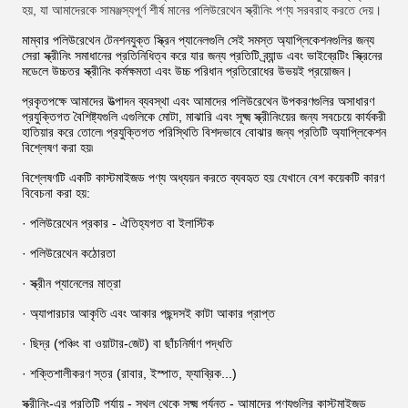
হয়, যা আমাদেরকে সামঞ্জস্যপূর্ণ শীর্ষ মানের পলিউরেথেন স্ক্রীনিং পণ্য সরবরাহ করতে দেয়।
মাম্বার পলিউরেথেন টেনশনযুক্ত স্ক্রিন প্যানেলগুলি সেই সমস্ত অ্যাপ্লিকেশনগুলির জন্য
সেরা স্ক্রীনিং সমাধানের প্রতিনিধিত্ব করে যার জন্য প্রতিটি ব্র্যান্ড এবং ভাইব্রেটিং স্ক্রিনের
মডেলে উচ্চতর স্ক্রীনিং কর্মক্ষমতা এবং উচ্চ পরিধান প্রতিরোধের উভয়ই প্রয়োজন।
প্রকৃতপক্ষে আমাদের উত্পাদন ব্যবস্থা এবং আমাদের পলিউরেথেন উপকরণগুলির অসাধারণ
প্রযুক্তিগত বৈশিষ্ট্যগুলি এগুলিকে মোটা, মাঝারি এবং সূক্ষ্ম স্ক্রীনিংয়ের জন্য সবচেয়ে কার্যকরী
হাতিয়ার করে তোলে৷ প্রযুক্তিগত পরিস্থিতি বিশদভাবে বোঝার জন্য প্রতিটি অ্যাপ্লিকেশন
বিশ্লেষণ করা হয়৷
বিশ্লেষণটি একটি কাস্টমাইজড পণ্য অধ্যয়ন করতে ব্যবহৃত হয় যেখানে বেশ কয়েকটি কারণ
বিবেচনা করা হয়:
· পলিউরেথেন প্রকার - ঐতিহ্যগত বা ইলাস্টিক
· পলিউরেথেন কঠোরতা
· স্ক্রীন প্যানেলের মাত্রা
· অ্যাপারচার আকৃতি এবং আকার পছন্দসই কাটা আকার প্রাপ্ত
· ছিদ্র (পঞ্চিং বা ওয়াটার-জেট) বা ছাঁচনির্মাণ পদ্ধতি
· শক্তিশালীকরণ স্তর (রাবার, ইস্পাত, ফ্যাব্রিক...)
স্ক্রীনিং-এর প্রতিটি পর্যায় - স্থূল থেকে সূক্ষ্ম পর্যন্ত - আমাদের পণ্যগুলির কাস্টমাইজড