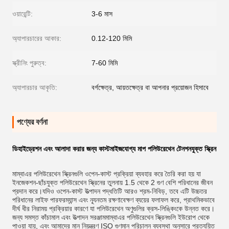
ওয়ারেন্টি:
3-6 মাস
অ্যাপারচারের আকার:
0.12-120 মিমি
স্ক্রীনিং পুরুত্ব:
7-60 মিমি
অ্যাপারচার আকৃতি:
বর্গক্ষেত্র, আয়তক্ষেত্র বা আপনার প্রয়োজন হিসাবে
পণ্যের বর্ণনা
ডিহাইড্রেশন এবং আলাদা করার জন্য কাস্টমাইজযোগ্য মাপ পলিউরেথেন টেনশনযুক্ত স্ক্রিন
মাম্বা
এর পলিউরেথেন স্ক্রিনগুলি ওপেন-কাস্ট প্রক্রিয়া ব্যবহার করে তৈরি করা হয় যা
ইনজেকশন-ছাঁচযুক্ত পলিউরেথেন স্ক্রিনের তুলনায় 1.5 থেকে 2 গুণ বেশি পরিধানের জীবন
প্রদান করে।যদিও ওপেন-কাস্ট উত্পাদন পদ্ধতিটি আরও শ্রম-নিবিড়, তবে এটি উচ্চতর
পরিধানের লাইফ পারফরম্যান্স এবং ন্যূনতম রক্ষণাবেক্ষণ ব্যয়ের ফলাফল করে, প্রাথমিকভাবে
দীর্ঘ ধীর নিরাময় প্রক্রিয়ার কারণে যা পলিউরেথেন অণুগুলির ক্রস-লিঙ্কিংকে উন্নত করে।
জন্য সমস্ত কাঁচামাল এবং উত্পাদন সরঞ্জাম
মাম্বা
এর পলিউরেথেন স্ক্রিনগুলি ইউরোপ থেকে
পাওয়া যায়, এবং আমাদের মান নিয়ন্ত্রণ ISO গুণমান পরিচালন ব্যবস্থা অনুসারে প্রত্যয়িত