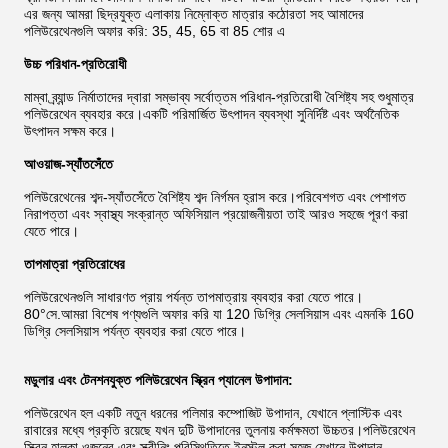
এর জন্য আমরা ছিদ্রযুক্ত এলাকায় নিম্নোক্ত মাত্রার কঠোরতা সহ আমাদের
পলিউরেথেনগুলি অফার করি: 35, 45, 65 বা 85 শোর এ
উচ্চ পরিধান-প্রতিরোধী
মাম্বা ব্র্যান্ড নির্মাতাদের দ্বারা সম্ভাব্য সর্বোত্তম পরিধান-প্রতিরোধী বৈশিষ্ট্য সহ শুধুমাত্র
পলিউরেথেন ব্যবহার করে।একটি পরিমার্জিত উৎপাদন ব্যবস্থা সুনির্দিষ্ট এবং অর্থনৈতিক
উৎপাদন সক্ষম করে।
আওয়াজ-স্যাঁতসেঁতে
পলিউরেথেনের শব্দ-স্যাঁতসেঁতে বৈশিষ্ট্য শব্দ নির্গমন হ্রাস করে।পরিবেশগত এবং পেশাগত
নিরাপত্তা এবং স্বাস্থ্য সংক্রান্ত অফিসিয়াল প্রয়োজনীয়তা তাই আরও সহজে পূরণ করা
যেতে পারে।
তাপমাত্রা প্রতিরোধের
পলিউরেথেনগুলি সাধারণত প্রায় পর্যন্ত তাপমাত্রায় ব্যবহার করা যেতে পারে।
80°সে.আমরা বিশেষ পণ্যগুলি অফার করি যা 120 ডিগ্রি সেলসিয়াস এবং এমনকি 160
ডিগ্রি সেলসিয়াস পর্যন্ত ব্যবহার করা যেতে পারে।
মডুলার এবং টেনশনযুক্ত পলিউরেথেন স্ক্রিন প্যানেল উপাদান:
পলিউরেথেন হল একটি নতুন ধরনের পলিমার কম্পোজিট উপাদান, যেখানে প্লাস্টিক এবং
রাবারের মধ্যে প্রকৃতি রয়েছে যখন দুটি উপাদানের তুলনায় কর্মক্ষমতা উচ্চতর।পলিউরেথেন
স্ক্রিন হালকা ওজনের এবং স্ক্রীনিং পরিস্থিতিতে ইনস্টল করা সহজ যেখানে উপাদান