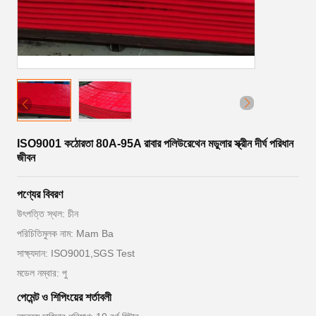
ISO9001 কঠোরতা 80A-95A রাবার পলিউরেথেন মডুলার স্ক্রীন দীর্ঘ পরিধান
জীবন
পণ্যের বিবরণ
উৎপত্তি স্থল: চীন
পরিচিতিমুলক নাম: Mam Ba
সাক্ষ্যদান: ISO9001,SGS Test
মডেল নম্বার: পু
পেমেন্ট ও শিপিংয়ের শর্তাবলী