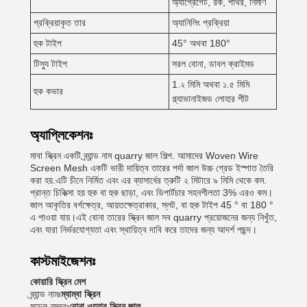
অ্যাগ্রেগেট, রক, পাথর, নির্মাণ
প্রক্রিয়াকৃত তার
অ্যানিলিং প্রক্রিয়া
হুক টাইপ
45° অথবা 180°
টিস্যু টাইপ
সরল বোনা, ডাবল ক্রাইমড
1.২ মিমি অথবা ১.৫ মিমি
হুক কভার
গ্ল্যাভানাইজড লোহার শীট
অ্যাপ্লিকেশনঃ
মাবা স্ক্রিন একটি ব্র্যান্ড নাম quarry জাল শিল্প. আমাদের Woven Wire
Screen Mesh একটি ভারী দায়িত্ব তারের পর্দা জাল উচ্চ গ্রেড ইস্পাত তৈরি
করা হয়.এটি চীনে নির্মিত এবং এর ব্যাসার্ধের ত্রুটি ২ মিটারে ৯ মিমি থেকে কম.
প্রান্ত চিকিত্সা হয় হুক বা হুক ছাড়া, এবং ডিপার্টচার সহনশীলতা 3% এরও কম।
জাল আকৃতির বর্গক্ষেত্র, আয়তক্ষেত্রাকার, স্লট, বা হুক টাইপ 45 ° বা 180 °
এ পাওয়া যায়।এই বোনা তারের স্ক্রিন জাল সব quarry প্রয়োজনের জন্য নিখুঁত,
এবং যারা নির্ভরযোগ্যতা এবং স্থায়িত্ব দাবি করে তাদের জন্য আদর্শ পছন্দ।
কাস্টমাইজেশনঃ
কোয়ারি স্ক্রিন মেশ
ব্র্যান্ড নামঃ
ম্যাম্বা স্ক্রিন
মডেল নম্বরঃ
বোনা ওয়্যার স্ক্রিন জাল