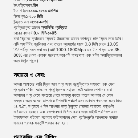
উৎপত্তিস্থল:
চীন
টান শক্তিঃ
১০০০-১৮০০ এমপিএ
ডিসপ্লেঃ
১-২০০ মিমি
উন্মুক্ত এলাকা:
৩৫-৮০%
প্রক্রিয়াকৃত তারের:
অ্যানিলিং প্রক্রিয়া
তারের ব্যাসার্ধ:
0.৮ মিমি-১৯05
মাবা স্ক্রিনের ক্যারিয়ার স্ক্রিনটি উচ্চমানের তারের কাপড়ের জাল স্ক্রিন দিয়ে তৈরি।
এটি অ্যানিলিং প্রক্রিয়া এবং তারের ব্যাসার্ধের সাথে 0.8 মিমি থেকে 19.05
মিমি পর্যন্ত বয়ন করা হয়।এটি 1000-1800Mpa এর টান শক্তি এবং 35-
80% এর খোলা এলাকা সরবরাহ করেএটি পাথরখানা এবং খনির অ্যাপ্লিকেশনের
জন্য নিখুঁত পছন্দ।
সহায়তা ও সেবা:
আমরা আমাদের কারি স্ক্রিন জাল পণ্য জন্য প্রযুক্তিগত সহায়তা এবং সেবা
প্রস্তাব গর্বিত. আমাদের প্রযুক্তিগত সহায়তা কর্মী অভিজ্ঞ পেশাদার যারা
আমাদের পণ্য থেকে সবচেয়ে পেতে সাহায্য করতে পারেন.আপনার যে কোন
সমস্যার জন্য আমরা আপনাকে উপকারী পরামর্শ এবং সমাধান প্রদানের জন্য দিনে
২৪ ঘণ্টা, সপ্তাহে ৭ দিন আপনার জন্য উন্মুক্ত।আমরা আমাদের পণ্যগুলি
সঠিকভাবে ব্যবহার এবং রক্ষণাবেক্ষণ নিশ্চিত করার জন্য সাইটে প্রশিক্ষণ এবং
ইনস্টলেশন পরিষেবা সরবরাহ করিআমাদের সেবা প্রতিশ্রুতি আপনাকে সর্বোচ্চ
স্তরের গ্রাহক সন্তুষ্টি প্রদান করা হয়।
প্যাকেজিং এবং শিপিংঃ