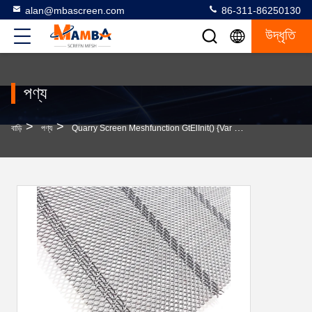
alan@mbascreen.com
86-311-86250130
উদ্ধৃতি
পণ্য
>
>
বাড়ি
পণ্য
Quarry Screen Meshfunction GtElInit() {var Lib = New Google.translate.TranslateService();lib.transla