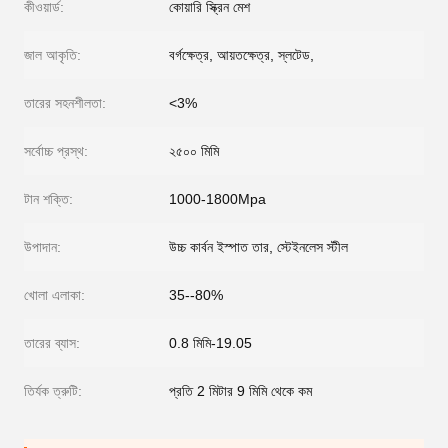
কীওয়ার্ড:
কোয়ারি স্ক্রিন মেশ
জাল আকৃতি:
বর্গক্ষেত্র, আয়তক্ষেত্র, স্লটেড,
তারের সহনশীলতা:
<3%
সর্বোচ্চ প্রস্থ:
২৫০০ মিমি
টান শক্তি:
1000-1800Mpa
উপাদান:
উচ্চ কার্বন ইস্পাত তার, স্টেইনলেস স্টীল
খোলা এলাকা:
35--80%
তারের ব্যাস:
0.8 মিমি-19.05
তির্যক ত্রুটি:
প্রতি 2 মিটার 9 মিমি থেকে কম