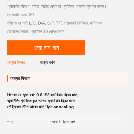
প্যাকেজিং বিবরণ: বাইরে কাঠের ক্রেট বা প্লাইউড প্যালেট ব্যবহার করুন।
ডেলিভারি সময়: 30
পরিশোধের শর্ত: L/C, D/A, D/P, T/T, ওয়েস্টার্ন ইউনিয়ন, মানিগ্রাম
যোগানের ক্ষমতা: প্রতিদিন 10 রোল/রোলস
সেরা দাম পান
পণ্যের বিবরণ
পণ্যের বর্ণনা
পণ্যের বিবরণ
বিশেষভাবে তুলে ধরা:
0.8 মিমি ক্যারিয়ার স্ক্রিন জাল
,
অ্যানিলিং প্রক্রিয়াকৃত তারের ক্যারিয়ার স্ক্রিন জাল
,
স্টেইনলেস স্টীল তারের জাল স্ক্রিন annealing
পণ্য:
কোয়ারি স্ক্রিন মেশ