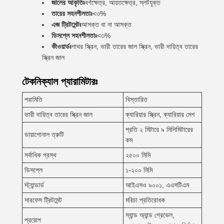
জালের আকৃতিঃ
বর্গক্ষেত্র, আয়তক্ষেত্র, স্লটযুক্ত
তারের সহনশীলতাঃ
<৩%
এজ ট্রিটমেন্টঃ
আসক্ত বা না আসক্ত
ডিসপ্লে সহনশীলতাঃ
<৩%
কীওয়ার্ডঃ
পাথর স্ক্রিন, ভারী তারের জাল স্ক্রিন, ভারী দায়িত্ব তারের
স্ক্রিন জাল
টেকনিক্যাল প্যারামিটারঃ
পরামিতি
বিস্তারিত
ভারী দায়িত্ব তারের স্ক্রিন জাল
ক্যারিয়ার স্ক্রিন, ক্যারিয়ার মেশ
প্রতি ২ মিটারে ৯ মিলিমিটারের
ডায়াগোনাল ত্রুটি
কম
সর্বাধিক প্রস্থ
২৫০০ মিমি
ডিসপ্লে
১-২০০ মিমি
স্ট্যান্ডার্ড
আইএসও ৯০০১, এএসটিএম
সারফেস ট্রিটমেন্ট
মরিচা প্রতিরোধক
স্যান্ড অ্যান্ড গ্রেভেল,
প্রয়োগ