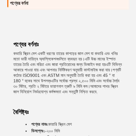
পণ্যের বর্ণনা
পণ্যের বর্ণনাঃ
কভারি স্ক্রিন মেশ একটি ধরণের তারের কাপড়ের জাল মেশ যা কভারি এবং খনির
মতো ভারী দায়িত্ব অ্যাপ্লিকেশনগুলিতে ব্যবহৃত হয়।এটি উচ্চ মানের ইস্পাত
তারের তৈরি এবং মরিচা এবং জারা প্রতিরোধের জন্য ডিজাইন করা হয়এটি বিভিন্ন
আকারে পাওয়া যায় এবং আপনার নির্দিষ্টকরণ অনুযায়ী কাস্টমাইজ করা যায়।পণ্যটি
কঠোর ISO9001 এবং ASTM মান অনুযায়ী তৈরি করা হয় এবং 45 ° বা
180 ° হুকের সাথে উপলব্ধএটির সর্বোচ্চ প্রস্থ ২,৫০০ মিমি এবং সর্বোচ্চ দৈর্ঘ্য
৩০ মিটার, প্রতি ২ মিটারে ডায়াগনাল ত্রুটি ৯ মিমি কম।আমাদের পাথর স্ক্রিন
জাল বিনিয়োগ নির্ভরযোগ্য কর্মক্ষমতা এবং সন্তুষ্টি নিশ্চিত করবে.
বৈশিষ্ট্যঃ
পণ্যের নামঃ
কোয়ারি স্ক্রিন মেশ
ডিসপ্লেঃ
১-২০০ মিমি