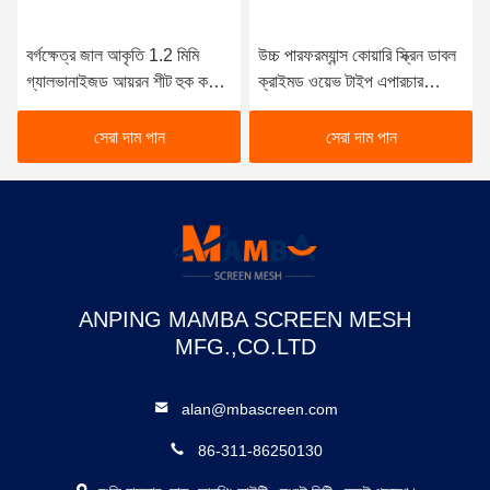
বর্গক্ষেত্র জাল আকৃতি 1.2 মিমি
উচ্চ পারফরম্যান্স কোয়ারি স্ক্রিন ডাবল
গ্যালভানাইজড আয়রন শীট হুক কভার
ক্রাইমড ওয়েভ টাইপ এপারচার
সঙ্গে quarry স্ক্রিন জাল
টোলারেন্স 3%
সেরা দাম পান
সেরা দাম পান
ANPING MAMBA SCREEN MESH
MFG.,CO.LTD
alan@mbascreen.com
86-311-86250130