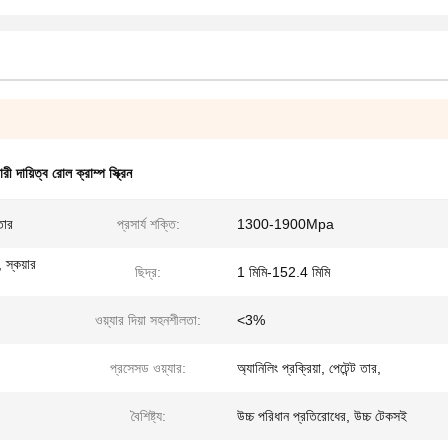
ারী দায়িত্ব রোল ক্রাম্প স্ক্রিন
তার
প্রসার্য শক্তি:
1300-1900Mpa
 স্কয়ার
ছিদ্র:
1 মিমি-152.4 মিমি
ওয়্যার দিয়া সহনশীলতা:
<3%
প্রসেসড ওয়্যার:
অ্যানিলিং প্রক্রিয়া, পেটেন্ট তার,
বৈশিষ্ট্য:
উচ্চ পরিধান প্রতিরোধের, উচ্চ টেকসই