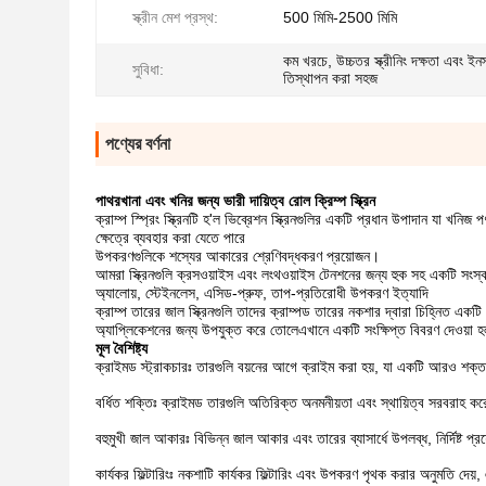
স্ক্রীন মেশ প্রস্থ:
500 মিমি-2500 মিমি
কম খরচে, উচ্চতর স্ক্রীনিং দক্ষতা এবং ইন
সুবিধা:
তিস্থাপন করা সহজ
পণ্যের বর্ণনা
পাথরখানা এবং খনির জন্য ভারী দায়িত্ব রোল ক্রিম্প স্ক্রিন
ক্রাম্প স্প্রিং স্ক্রিনটি হ'ল ভিব্রেশন স্ক্রিনগুলির একটি প্রধান উপাদান যা খনিজ
ক্ষেত্রে ব্যবহার করা যেতে পারে
উপকরণগুলিকে শস্যের আকারের শ্রেণিবদ্ধকরণ প্রয়োজন।
আমরা স্ক্রিনগুলি ক্রসওয়াইস এবং লংথওয়াইস টেনশনের জন্য হুক সহ একটি সংস্
অ্যালোয়, স্টেইনলেস, এসিড-প্রুফ, তাপ-প্রতিরোধী উপকরণ ইত্যাদি
ক্রাম্প তারের জাল স্ক্রিনগুলি তাদের ক্রাম্পড তারের নকশার দ্বারা চিহ্নিত একটি
অ্যাপ্লিকেশনের জন্য উপযুক্ত করে তোলেএখানে একটি সংক্ষিপ্ত বিবরণ দেওয়া হ
মূল বৈশিষ্ট্য
ক্রাইমড স্ট্রাকচারঃ তারগুলি বয়নের আগে ক্রাইম করা হয়, যা একটি আরও শ
বর্ধিত শক্তিঃ ক্রাইমড তারগুলি অতিরিক্ত অনমনীয়তা এবং স্থায়িত্ব সরবরাহ কর
বহুমুখী জাল আকারঃ বিভিন্ন জাল আকার এবং তারের ব্যাসার্ধে উপলব্ধ, নির্দিষ্ট প
কার্যকর ফিল্টারিংঃ নকশাটি কার্যকর ফিল্টারিং এবং উপকরণ পৃথক করার অনুমতি দেয়,