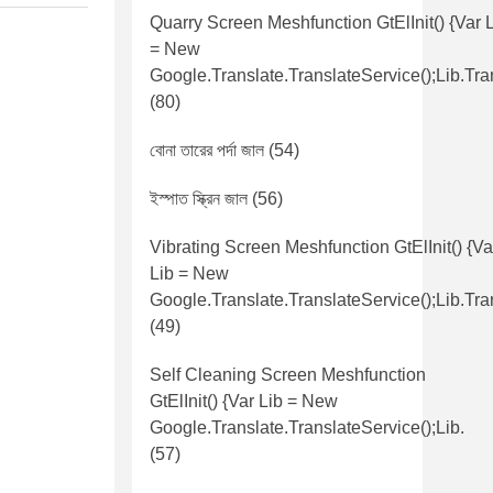
Quarry Screen Meshfunction GtElInit() {var 
= New
Google.translate.TranslateService();lib.tra
(80)
বোনা তারের পর্দা জাল
(54)
ইস্পাত স্ক্রিন জাল
(56)
Vibrating Screen Meshfunction GtElInit() {va
Lib = New
Google.translate.TranslateService();lib.tra
(49)
Self Cleaning Screen Meshfunction
GtElInit() {var Lib = New
Google.translate.TranslateService();lib.
(57)