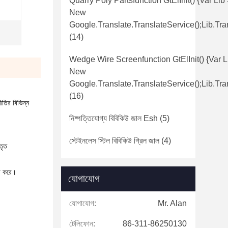
Quarry Poly Partsfunction GtElInit() {var Lib
New
Google.translate.TranslateService();lib.tra
(14)
Wedge Wire Screenfunction GtElInit() {var L
New
Google.translate.TranslateService();lib.tra
(16)
নীতির বিভিন্ন
নিষ্পত্তিযোগ্য বিবিকিউ জাল Esh
(5)
স্টেইনলেস স্টিল বিবিকিউ গ্রিল জাল
(4)
তৃত
তা করে।
যোগাযোগ
যোগাযোগ:
Mr. Alan
টেলিফোন:
86-311-86250130