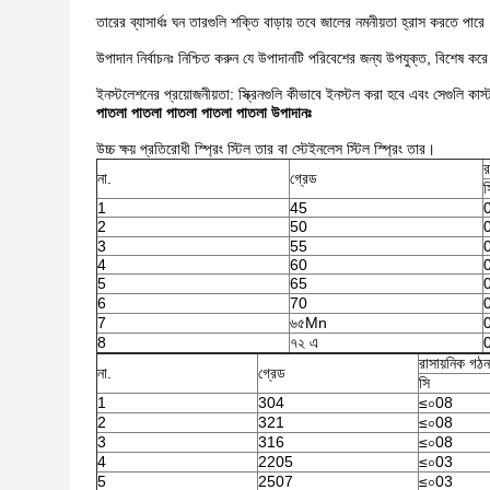
তারের ব্যাসার্ধঃ ঘন তারগুলি শক্তি বাড়ায় তবে জালের নমনীয়তা হ্রাস করতে পারে
উপাদান নির্বাচনঃ নিশ্চিত করুন যে উপাদানটি পরিবেশের জন্য উপযুক্ত, বিশেষ করে ক
ইনস্টলেশনের প্রয়োজনীয়তা: স্ক্রিনগুলি কীভাবে ইনস্টল করা হবে এবং সেগুলি ক
পাতলা পাতলা পাতলা পাতলা পাতলা
উপাদানঃ
উচ্চ ক্ষয় প্রতিরোধী স্প্রিং স্টিল তার বা স্টেইনলেস স্টিল স্প্রিং তার।
র
না.
গ্রেড
স
1
45
2
50
3
55
4
60
5
65
6
70
7
৬৫Mn
8
৭২ এ
রাসায়নিক গঠন
না.
গ্রেড
সি
1
304
≤০08
2
321
≤০08
3
316
≤০08
4
2205
≤০03
5
2507
≤০03