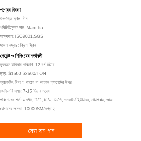
পণ্যের বিবরণ
উৎপত্তি স্থল: চীন
পরিচিতিমুলক নাম: Mam Ba
সাক্ষ্যদান: ISO9001,SGS
মডেল নম্বার: ক্রিম স্ক্রিন
পেমেন্ট ও শিপিংয়ের শর্তাবলী
ন্যূনতম চাহিদার পরিমাণ: 12 বর্গ মিটার
মূল্য: $1500-$2500/TON
প্যাকেজিং বিবরণ: কাঠের বা আয়রন প্যালেটের উপর
ডেলিভারি সময়: 7-15 দিনের মধ্যে
পরিশোধের শর্ত: এল/সি, টি/টি, ডি/এ, ডি/পি, ওয়েস্টার্ন ইউনিয়ন, মানিগ্রাম, ও/এ
যোগানের ক্ষমতা: 10000SM/সপ্তাহ
সেরা দাম পান