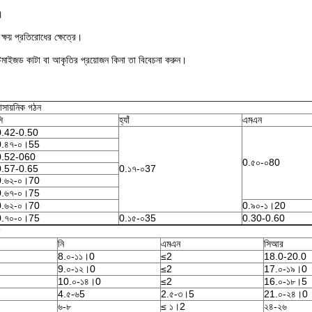
।
্ষয় প্রতিরোধের ক্ষেত্রে।
াস্টমাইজড কাটা বা আকৃতির প্রয়োজন কিনা তা বিবেচনা করুন।
াসায়নিক গঠন
ি
হ্যাঁ
এমএন
0.42-0.50
0.৪৭-০।55
0.52-060
0.৫০-০80
0.57-0.65
0.১৭-০37
0.৬২-০।70
0.৬৭-০।75
0.৬২-০।70
0.৯০-১।20
0.৭০-০।75
0.১৫-০35
0.30-0.60
নি
এমএন
সিআর
8.০-১১।0
≤2
18.0-20.0
9.০-১২।0
≤2
17.০-১৯।0
10.০-১৪।0
≤2
16.০-১৮।5
4.৫-৬5
2.৫-৩।5
21.০-২৪।0
৬-৮
≤ ১।2
২৪-২৬