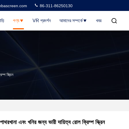
bascreen.com
86-311-86250130
াড়ি
পণ্য
VR প্রদর্শন
আমাদের সম্পর্কে
খবর
্প স্ক্রিন
পাথরখানা এবং খনির জন্য ভারী দায়িত্ব রোল ক্রিম্প স্ক্রিন