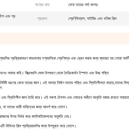
পণ্যের নাম:
বোনা তারের পর্দা কাপড়
স্টল এবং প্র
প্রয়োগ:
শ্রেণিবিন্যাস, সাইজিং এবং খনিজ শিল্প
 পণ্যগুলির প্রক্রিয়াকরণ কারখানায় পণ্যগুলিকে শ্রেণিবদ্ধ এবং ড্রেন করার জন্য ব্যবহৃত হয়।তারা অর্থ
করণও অফার করি। স্ক্রিনগুলি যেমন উপকরণ থেকে তৈরিঃকার্বন ইস্পাত এবং উচ্চ শক্তি
 নির্দিষ্ট ধরণের বোনা তারের জাল। এই অনন্য নির্মাণ তাদের শক্তি এবং স্থিতিশীলতা বাড়ায়,তাদের বিস্
ল:
ক্ত এবং স্থিতিশীল জাল তৈরি করে। এই নকশা টেনশন এবং লোডের অধীনে আকৃতি বজায় রাখতে সহায়
ে, যা তাদের ভারী দায়িত্বের জন্য আদর্শ করে তোলে।
্রয়োজনের উপর নির্ভর করে কাস্টমাইজেশনের অনুমতি দেয়।
 এটি বিভিন্ন শিল্প প্রক্রিয়াগুলির জন্য উপযুক্ত করে তোলে।