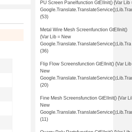
PU Screen Panelfunction GtElInit() {var Lib
Google.translate.TranslateService();lib.tr
(53)
Metal Wire Mesh Screenfunction GtElInit()
{var Lib = New
Google.translate.TranslateService();lib.tra
(36)
Flip Flow Screensfunction GtElInit() {var Lib
New
Google.translate.TranslateService();lib.tra
(20)
Fine Mesh Screensfunction GtElInit() {var Li
New
Google.translate.TranslateService();lib.tra
(11)