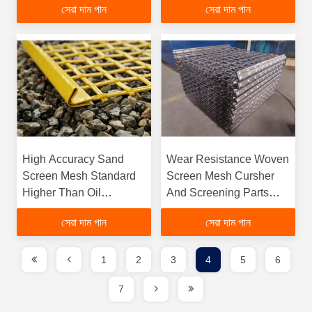
সেরা দাম পান
সেরা দাম পান
High Accuracy Sand
Wear Resistance Woven
Screen Mesh Standard
Screen Mesh Cursher
Higher Than Oil
And Screening Parts
Tempered Screening
Sturdy
সেরা দাম পান
সেরা দাম পান
Parts
Constructionfunction
gtElInit() {var lib = new
google.translate.TranslateServ
1
2
3
4
5
6
'bn', function () {});}
7