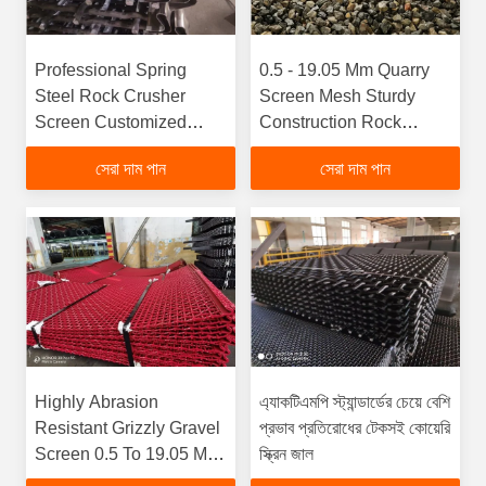
Professional Spring
0.5 - 19.05 Mm Quarry
Steel Rock Crusher
Screen Mesh Sturdy
Screen Customized
Construction Rock
Hole Type
Shaker Screenfunction
সেরা দাম পান
সেরা দাম পান
gtElInit() {var lib = new
google.translate.TranslateServ
'bn', function () {});}
Highly Abrasion
এ্যাকটিএমপি স্ট্যান্ডার্ডের চেয়ে বেশি
Resistant Grizzly Gravel
প্রভাব প্রতিরোধের টেকসই কোয়েরি
Screen 0.5 To 19.05 Mm
স্ক্রিন জাল
Optimize