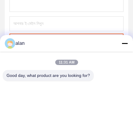
পাঠান
alan
11:31 AM
Good day, what product are you looking for?
ANPING MAMBA SCREEN MESH
MFG.,CO.LTD
alan@mbascreen.com
86-311-86250130