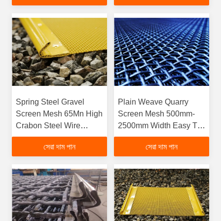
gtElInit() {var lib = new
google.translate.TranslateService();lib.translatePage('en',
'bn', function () {});}
Spring Steel Gravel
Plain Weave Quarry
Screen Mesh 65Mn High
Screen Mesh 500mm-
Crabon Steel Wire
2500mm Width Easy To
Screens
Install
সেরা দাম পান
সেরা দাম পান