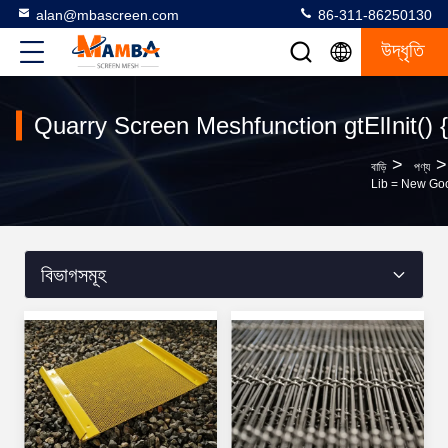
alan@mbascreen.com
86-311-86250130
উদ্ধৃতি
Quarry Screen Meshfunction gtElInit() {v
>
>
বাড়ি
পণ্য
Lib = New Goo
বিভাগসমূহ