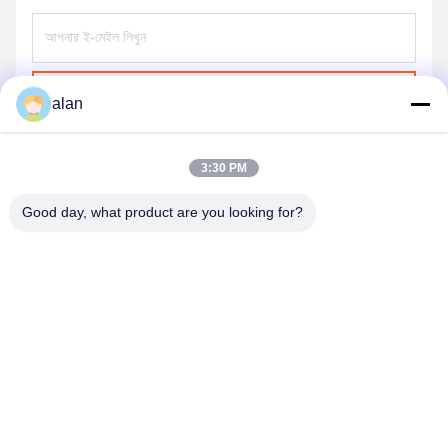
পাঠান
alan
3:30 PM
Good day, what product are you looking for?
ANPING MAMBA SCREEN MESH
MFG.,CO.LTD
alan@mbascreen.com
86-311-86250130
হংকি রাস্তার মোড়, আনপিং কাউন্টি, হেংশুই সিটি, হেবেই প্রদেশ।