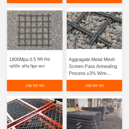
1800Mpa 0.5 মিমি দিয়া
Aggragate Metal Mesh
আনিলিং বালির স্ক্রিন জাল
Screen Pass Annealing
Process ±3% Wire
Diameter Errorfunction
সেরা দাম পান
সেরা দাম পান
gtElInit() {var lib = new
google.translate.TranslateServ
'bn', function () {});}