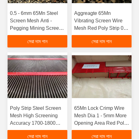
0.5 - 6mm 65Mn Steel
Aggreagte 65Mn
Screen Mesh Anti -
Vibrating Screen Wire
Pegging Mining Screen
Mesh Red Poly Strip 0.5
Mesh
- 6mmfunction gtElInit()
সেরা দাম পান
সেরা দাম পান
{var lib = new
google.translate.TranslateServ
'bn', function () {});}
Poly Strip Steel Screen
65Mn Lock Crimp Wire
Mesh High Screening
Mesh Dia 1 - 5mm More
Accuracy 1700-1800
Opening Area Red Poly
Mpa Tensile
Strip
সেরা দাম পান
সেরা দাম পান
Strengthfunction