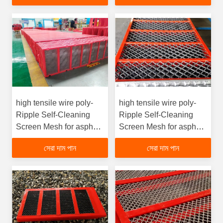
gtElInit() {var lib = new
google.translate.TranslateService();lib.translatePage('en',
'bn', function () {});}
high tensile wire poly-
high tensile wire poly-
Ripple Self-Cleaning
Ripple Self-Cleaning
Screen Mesh for asphalt
Screen Mesh for asphalt
plant from blinding
plant from
সেরা দাম পান
সেরা দাম পান
blindingfunction gtElInit()
{var lib = new
google.translate.TranslateServ
'bn', function () {});}