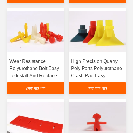
Wear Resistance
High Precision Quarry
Polyurethane Bolt Easy
Poly Parts Polyurethane
To Install And Replace
Crash Pad Easy
Lower Costfunction
Usefunction gtElInit()
সেরা দাম পান
সেরা দাম পান
gtElInit() {var lib = new
{var lib = new
google.translate.TranslateService();lib.translatePage('en',
google.translate.TranslateServ
'bn', function () {});}
'bn', function () {});}