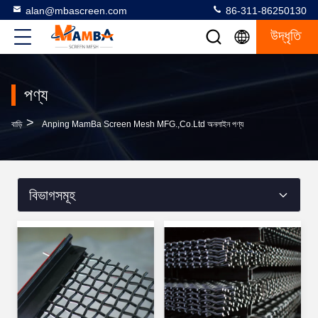
alan@mbascreen.com
86-311-86250130
উদ্ধৃতি
পণ্য
>
বাড়ি
Anping MamBa Screen Mesh MFG.,Co.Ltd অনলাইন পণ্য
বিভাগসমূহ