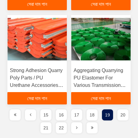
সেরা দাম পান
সেরা দাম পান
Strong Adhesion Quarry
Aggregating Quarrying
Poly Parts / PU
PU Elastomer For
Urethane Accessories
Various Transmission
Customized
Mechanisms
সেরা দাম পান
সেরা দাম পান
Hardnessfunction
gtElInit() {var lib = new
google.translate.TranslateService();lib.translatePage('en',
15
16
17
18
19
20
'bn', function () {});}
21
22