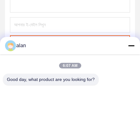
পাঠান
alan
6:07 AM
Good day, what product are you looking for?
ANPING MAMBA SCREEN MESH
MFG.,CO.LTD
alan@mbascreen.com
86-311-86250130