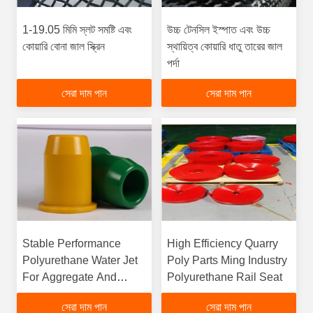
1-19.05 মিমি স্লট সমষ্টি এবং
উচ্চ টেনসিল ইস্পাত এবং উচ্চ
কোয়ারি বোনা জাল স্ক্রিন
স্থায়িত্ব কোয়ারি ধাতু তারের জাল
পর্দা
সেরা দাম পান
সেরা দাম পান
Stable Performance
High Efficiency Quarry
Polyurethane Water Jet
Poly Parts Ming Industry
For Aggregate And
Polyurethane Rail Seat
Quarry
সেরা দাম পান
সেরা দাম পান