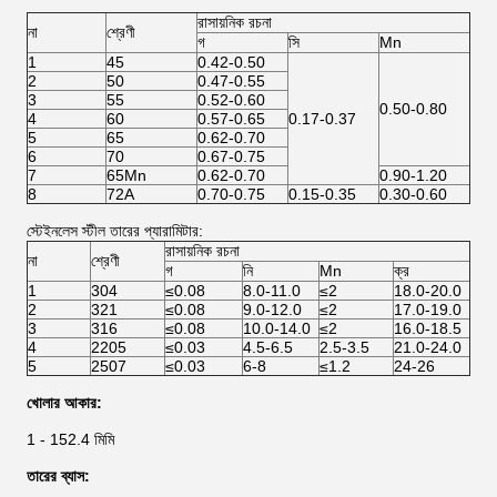
রাসায়নিক রচনা
না
শ্রেণী
গ
সি
Mn
1
45
0.42-0.50
2
50
0.47-0.55
3
55
0.52-0.60
0.50-0.80
4
60
0.57-0.65
0.17-0.37
5
65
0.62-0.70
6
70
0.67-0.75
7
65Mn
0.62-0.70
0.90-1.20
8
72A
0.70-0.75
0.15-0.35
0.30-0.60
স্টেইনলেস স্টীল তারের প্যারামিটার:
রাসায়নিক রচনা
না
শ্রেণী
গ
নি
Mn
ক্র
1
304
≤0.08
8.0-11.0
≤2
18.0-20.0
2
321
≤0.08
9.0-12.0
≤2
17.0-19.0
3
316
≤0.08
10.0-14.0
≤2
16.0-18.5
4
2205
≤0.03
4.5-6.5
2.5-3.5
21.0-24.0
5
2507
≤0.03
6-8
≤1.2
24-26
খোলার আকার:
1 - 152.4 মিমি
তারের ব্যাস: