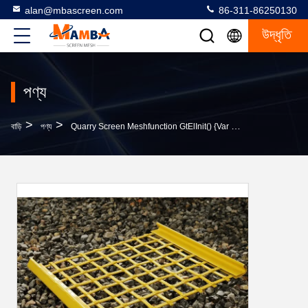
alan@mbascreen.com
86-311-86250130
উদ্ধৃতি
পণ্য
>
>
বাড়ি
পণ্য
Quarry Screen Meshfunction GtElInit() {var Lib = New Google.translate.TranslateService();lib.transla