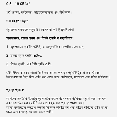
0.5 - 19.05 মিমি
গর্ত প্রকার: বর্গক্ষেত্র, আয়তক্ষেত্রাকার এবং দীর্ঘ স্লট।
সরবরাহকৃত মাত্রা:
গ্রাহকের প্রয়োজন অনুযায়ী। রোলস বা কাট টু ফ্ল্যাট প্লেট
অ্যাপারচার, তারের ব্যাস এবং তির্যক ত্রুটি বা সহনশীলতা:
1. অ্যাপারচার ত্রুটি: ≤3%, যা আন্তর্জাতিক মানগুলির চেয়ে ভাল;
2. তারের ব্যাস ত্রুটি: ±3%;
3. তির্যক ত্রুটি: ≤9 মিমি প্রতি 2 মি;
এটি নিশ্চিত করে যে আমরা তৈরি করা তারের কাপড়ের প্রতিটি টুকরো রেড স্টারের
উল্লেখযোগ্য চিহ্ন দিয়ে এচিং করা যেতে পারে: বর্গক্ষেত্র, সমতলতা এবং সঠিক টাইটনেস।
প্রান্ত প্রকার:
আমাদের হুক তৈরি ইলেক্ট্রোম্যাগনেটিক কয়েল গরম করার প্রক্রিয়া গ্রহণ করে।সব হুক
এক সময় গঠন করা হয়.বিভিন্ন ধরণের হুক এবং প্রান্ত পাওয়া যায়।
আমরা ক্লায়েন্টের অনুরোধ অনুযায়ী বিভিন্ন আকারে হুক এবং তারের কাপড়ের রোল সহ বা
ছাড়া তারের কাপড় সরবরাহ করতে পারি।