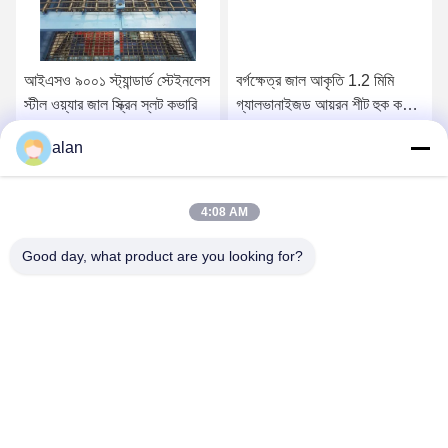
আইএসও ৯০০১ স্ট্যান্ডার্ড স্টেইনলেস
বর্গক্ষেত্র জাল আকৃতি 1.2 মিমি
স্টীল ওয়্যার জাল স্ক্রিন স্লট কভারি
গ্যালভানাইজড আয়রন শীট হুক কভার
সঙ্গে quarry স্ক্রিন জাল
alan
সেরা দাম পান
সেরা দাম পান
4:08 AM
Good day, what product are you looking for?
ANPING MAMBA SCREEN MESH
MFG.,CO.LTD
alan@mbascreen.com
86-311-86250130