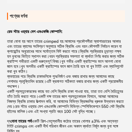
পণ্যের বর্ণনা
রেড স্টার ওয়্যার মেশ এমএফজি কোম্পানি:
তারা বোনা হয় আগে তারের crimped হয়.আমাদের প্রকৌশলীরা অ্যাপারচারের আকার
এবং তারের ব্যাসের সংমিশ্রণ অনুসারে সঠিক ক্রিমিং এবং বয়ন কৌশলটি নির্বাচন করেন যা
ক্লায়েন্টের অনুরোধের সাথে সর্বোত্তম ফিট করতে পারে।ক্রিমিং প্রক্রিয়ার চূড়ান্ত লক্ষ্য
হল বুননের ভিত্তি স্থাপন করা।বয়ন প্রক্রিয়ার সফলতা বা ব্যর্থতা নির্ণয় করার জন্য সঠিক
ক্রাইম্প গভীরতা একটি গুরুত্বপূর্ণ বিষয়।খুব গভীর একটি ক্রাইম্পের ফলে আলগা বোনা
জাল হবে।খুব অগভীর একটি ক্রাইম্পের ফলে জাল তৈরি হবে যা খুব টাইট এবং ম্যানিপুলেট
করা খুব কঠিন।
ব্যবহারের পরে ক্রিমিং চাকাগুলিকে পুনঃনির্মাণ এবং বজায় রাখার জন্য আমাদের কাছে
পেশাদার প্রযুক্তিবিদ রয়েছে।এটি ক্রমাগত সঠিকতা বজায় রাখার জন্য একটি প্রয়োজনীয়
পদক্ষেপ।
একটি প্রস্তুতকারকের কাছে যত বেশি ক্রিমিং চাকা পাওয়া যায়, তারা তত বেশি বৈচিত্র্যের
তাঁত তৈরি করতে পারে।একটি দক্ষ তারের জাল প্রস্তুতকারক হিসাবে, আমরা আমাদের
নিজস্ব ক্রিমিং চাকার উত্পাদন করি, যা আমাদের বিভিন্ন ক্রিমগুলির ধ্রুবক উদ্ভাবন করতে
দেয়।রেড স্টার ওয়্যার মেশ এমএফজি কোম্পানি বিভিন্ন স্পেসিফিকেশনে 550 সেট ক্রিমিং
হুইলের মালিক।এবং এই সংখ্যা প্রতি বছর 100 সেট বৃদ্ধি পাচ্ছে।
দ্য
বোনা তারের পর্দা
একটি শিল্প-নেতৃস্থানীয় কঠোর তারের খোলার ±3% এবং অত্যন্ত
টাইট crimps এবং একটি দীর্ঘ পরিধান জীবন এবং অকাল ব্যর্থতা নির্মূল জন্য বুনা সঙ্গে
নির্মিত হয়.