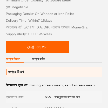
Minimum Order Quantity: 10 Square Meter
মূল্য: negotiable
Packaging Details: On Wooden or Iron Pallet
Delivery Time: Within7-15days
পরিশোধের শর্ত: L/C T/T, D A, D/P, ওয়েস্টার্ন ইউনিয়ন, MoneyGram
Supply Ability: 10000SM/Week
সেরা দাম পান
পণ্যের বিবরণ
পণ্যের বর্ণনা
পণ্যের বিবরণ
বিশেষভাবে তুলে ধরা:
mining screen mesh
,
sand screen mesh
প্রধানত উপাদান:
65Mn উচ্চ ক্র্যাবন ইস্পাত তার