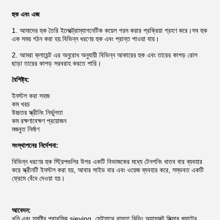
হুক এবং এজ
1. আমাদের হুক তৈরি ইলেক্ট্রোম্যাগনেটিক কয়েল গরম করার প্রক্রিয়া গ্রহণ করে।সব হুক
এক সময় গঠন করা হয়.বিভিন্ন ধরণের হুক এবং প্রান্ত পাওয়া যায়।
2. আমরা ক্লায়েন্ট এর অনুরোধ অনুযায়ী বিভিন্ন আকারের হুক এবং তারের কাপড় রোল
ছাড়া তারের কাপড় সরবরাহ করতে পারি।
বৈশিষ্ট্য:
ইনস্টল করা সহজ
কম খরচ
উচ্চতর স্ক্রীনিং নির্ভুলতা
কম রক্ষণাবেক্ষণ প্রয়োজন
মজবুত নির্মাণ
সংস্থাপনের নির্দেশনা:
বিভিন্ন ধরণের হুক স্ট্রিপগুলির উপর একটি বিভাজকের মধ্যে টেনশনিং ধাতব বার ব্যবহার
করে স্ক্রীনটি ইনস্টল করা হয়, আবার সাইড বার এবং ওয়েজ ব্যবহার করে, সম্ভবত একটি
ফ্রেমে বেঁধে দেওয়া হয়।
আবেদন:
খনি এবং সমষ্টির প্রাথমিক sieving, সেইসাথে রাস্তা বিল্ডিং অ্যাসফল্ট মিক্সার প্ল্যান্টের