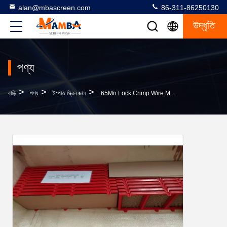
alan@mbascreen.com
86-311-86250130
উদ্ধৃতি
পণ্য
>
>
>
বাড়ি
পণ্য
ইস্পাত স্ক্রিন জাল
65Mn Lock Crimp Wire Mesh Dia 1 - 5mm More Opening Area Red Poly Strip