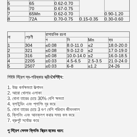
5
65
0.62-0.70
6
70
0.67-0.75
7
65Mn
0.62-0.70
0.90-1.20
8
72A
0.70-0.75
0.15-0.35
0.30-0.60
রাসায়নিক রচনা
না
শ্রেণী
গ
নি
Mn
ক্র
1
304
≤0.08
8.0-11.0
≤2
18.0-20.0
2
321
≤0.08
9.0-12.0
≤2
17.0-19.0
3
316
≤0.08
10.0-14.0
≤2
16.0-18.5
4
2205
≤0.03
4.5-6.5
2.5-3.5
21.0-24.0
5
2507
≤0.03
6-8
≤1.2
24-26
পিইউ স্ট্রিপ স্ব-পরিষ্কার স্ক্রীন
বৈশিষ্ট্য:
1. উচ্চ কর্মক্ষমতা উত্পাদন
2. আরো খোলার এলাকা
3. বোনা তারের চেয়ে 30% বেশি ক্ষমতা
4. ব্লাইন্ডিং এবং প্লাগিং দূর করে
5. বোনা তারের চেয়ে 3 গুণ বেশি পরিধান জীবনকাল
6. ক্লিনিং এবং আনক্লগ করার সময় কম করে
7. থ্রুপুট সর্বোচ্চ করে
পু স্ট্রিপ সেলফ ক্লিনিং স্ক্রিন হুকের ধরন: