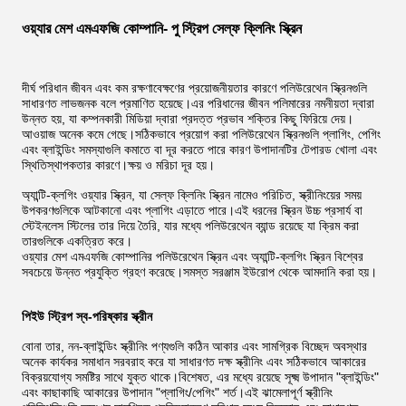
ওয়্যার মেশ এমএফজি কোম্পানি- পু স্ট্রিপ সেল্ফ ক্লিনিং স্ক্রিন
দীর্ঘ পরিধান জীবন এবং কম রক্ষণাবেক্ষণের প্রয়োজনীয়তার কারণে পলিউরেথেন স্ক্রিনগুলি
সাধারণত লাভজনক বলে প্রমাণিত হয়েছে।এর পরিধানের জীবন পলিমারের নমনীয়তা দ্বারা
উন্নত হয়, যা কম্পনকারী মিডিয়া দ্বারা প্রদত্ত প্রভাব শক্তির কিছু ফিরিয়ে দেয়।
আওয়াজ অনেক কমে গেছে।সঠিকভাবে প্রয়োগ করা পলিউরেথেন স্ক্রিনগুলি প্লাগিং, পেগিং
এবং ব্লাইন্ডিং সমস্যাগুলি কমাতে বা দূর করতে পারে কারণ উপাদানটির টেপারড খোলা এবং
স্থিতিস্থাপকতার কারণে।ক্ষয় ও মরিচা দূর হয়।
অ্যান্টি-ক্লগিং ওয়্যার স্ক্রিন, যা সেল্ফ ক্লিনিং স্ক্রিন নামেও পরিচিত, স্ক্রীনিংয়ের সময়
উপকরণগুলিকে আটকানো এবং প্লাগিং এড়াতে পারে।এই ধরনের স্ক্রিন উচ্চ প্রসার্য বা
স্টেইনলেস স্টিলের তার দিয়ে তৈরি, যার মধ্যে পলিউরেথেন ব্যান্ড রয়েছে যা ক্রিম করা
তারগুলিকে একত্রিত করে।
ওয়্যার মেশ এমএফজি কোম্পানির পলিউরেথেন স্ক্রিন এবং অ্যান্টি-ক্লগিং স্ক্রিন বিশ্বের
সবচেয়ে উন্নত প্রযুক্তি গ্রহণ করেছে।সমস্ত সরঞ্জাম ইউরোপ থেকে আমদানি করা হয়।
পিইউ স্ট্রিপ স্ব-পরিষ্কার স্ক্রীন
বোনা তার, নন-ব্লাইন্ডিং স্ক্রীনিং পণ্যগুলি কঠিন আকার এবং সামগ্রিক বিচ্ছেদ অবস্থার
অনেক কার্যকর সমাধান সরবরাহ করে যা সাধারণত দক্ষ স্ক্রীনিং এবং সঠিকভাবে আকারের
বিক্রয়যোগ্য সমষ্টির সাথে যুক্ত থাকে।বিশেষত, এর মধ্যে রয়েছে সূক্ষ্ম উপাদান "ব্লাইন্ডিং"
এবং কাছাকাছি আকারের উপাদান "প্লাগিং/পেগিং" শর্ত।এই ঝামেলাপূর্ণ স্ক্রীনিং