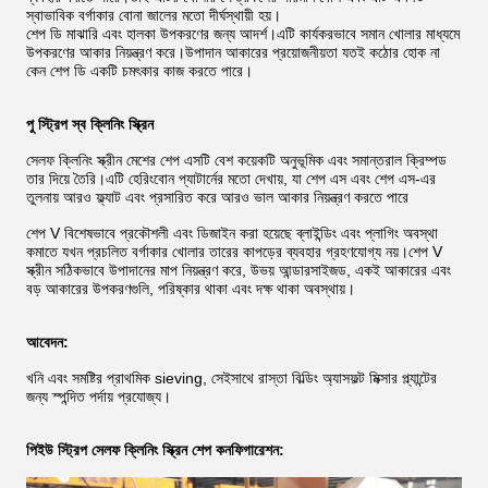
স্বাভাবিক বর্গাকার বোনা জালের মতো দীর্ঘস্থায়ী হয়।
শেপ ডি মাঝারি এবং হালকা উপকরণের জন্য আদর্শ।এটি কার্যকরভাবে সমান খোলার মাধ্যমে
উপকরণের আকার নিয়ন্ত্রণ করে।উপাদান আকারের প্রয়োজনীয়তা যতই কঠোর হোক না
কেন শেপ ডি একটি চমৎকার কাজ করতে পারে।
পু স্ট্রিপ স্ব ক্লিনিং স্ক্রিন
সেলফ ক্লিনিং স্ক্রীন মেশের শেপ এসটি বেশ কয়েকটি অনুভূমিক এবং সমান্তরাল ক্রিম্পড
তার দিয়ে তৈরি।এটি হেরিংবোন প্যাটার্নের মতো দেখায়, যা শেপ এস এবং শেপ এস-এর
তুলনায় আরও ফ্ল্যাট এবং প্রসারিত করে আরও ভাল আকার নিয়ন্ত্রণ করতে পারে
শেপ V বিশেষভাবে প্রকৌশলী এবং ডিজাইন করা হয়েছে ব্লাইন্ডিং এবং প্লাগিং অবস্থা
কমাতে যখন প্রচলিত বর্গাকার খোলার তারের কাপড়ের ব্যবহার গ্রহণযোগ্য নয়।শেপ V
স্ক্রীন সঠিকভাবে উপাদানের মাপ নিয়ন্ত্রণ করে, উভয় আন্ডারসাইজড, একই আকারের এবং
বড় আকারের উপকরণগুলি, পরিষ্কার থাকা এবং দক্ষ থাকা অবস্থায়।
আবেদন:
খনি এবং সমষ্টির প্রাথমিক sieving, সেইসাথে রাস্তা বিল্ডিং অ্যাসফল্ট মিক্সার প্ল্যান্টের
জন্য স্পন্দিত পর্দায় প্রযোজ্য।
পিইউ স্ট্রিপ সেলফ ক্লিনিং স্ক্রিন শেপ কনফিগারেশন: