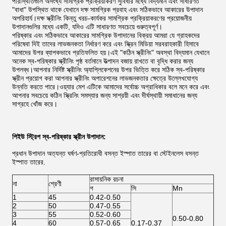
পরিস্থিতিগুলি অসংখ্য সামগ্রিক প্রক্রিয়াকরণ সুবিধার মধ্যে বিদ্যমান এবং সাধারণত
"বাধা" উপস্থিত থাকে যেখানে দক্ষ সামগ্রিক প্রবাহ এবং সঠিকভাবে আকারের উপাদান
অপরিহার্য।দক্ষ স্ক্রীনিং কিন্তু খরচ-কার্যকর সামগ্রিক প্রক্রিয়াকরণের প্রয়োজনীয়
উপাদানগুলির মধ্যে একটি, যদিও এটি সাধারণত সবচেয়ে গুরুত্বপূর্ণ।
পরিষ্কার এবং সঠিকভাবে আকারের সামগ্রিক উপাদানের বিক্রয় আমরা যে গ্রাহকদের
পরিষেবা দিই তাদের লাভজনকতা নির্ধারণ করে এবং স্ক্রিন মিডিয়া সরবরাহকারী হিসাবে
আমাদের উপর ব্যাপকভাবে প্রতিফলিত হয়।এই "কঠিন স্ক্রীনিং" অবস্থা বিদ্যমান যেখানে
অনেক স্ব-পরিষ্কার স্ক্রীনিং পৃষ্ঠ বর্তমানে উত্পাদন বজায় রাখতে বা বৃদ্ধি করার জন্য
উপলব্ধ।আপনার নির্দিষ্ট স্ক্রীনিং অ্যাপ্লিকেশনের উপর ভিত্তি করে সঠিক স্ব-পরিষ্কার
স্ক্রীন প্রয়োগ করা আপনার স্ক্রীনিং অপারেশনের লাভজনকতার ক্ষেত্রে উল্লেখযোগ্য
উন্নতি করতে পারে।ওয়্যার মেশ এটিকে আমাদের সর্বোচ্চ অগ্রাধিকার বলে মনে করে এবং
আপনার সবচেয়ে কঠিন স্ক্রিনিং সমস্যার জন্য সাশ্রয়ী এবং দীর্ঘস্থায়ী সমাধানের জন্য
সাগ্রহে খোঁজ করে।
পিইউ স্ট্রিপ স্ব-পরিষ্কার স্ক্রীন উপাদান:
প্রধান উপাদান অত্যন্ত ঘর্ষণ-প্রতিরোধী বসন্ত ইস্পাত তারের বা স্টেইনলেস বসন্ত
ইস্পাত তারের.
রাসায়নিক রচনা
না
শ্রেণী
গ
সি
Mn
1
45
0.42-0.50
2
50
0.47-0.55
3
55
0.52-0.60
0.50-0.80
4
60
0.57-0.65
0.17-0.37