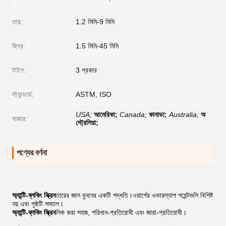
তার:
1.2 মিমি-9 মিমি
ছিদ্র:
1.5 মিমি-45 মিমি
টাইপ:
3 প্রকার
স্ট্যান্ডার্ড:
ASTM, ISO
USA;
আমেরিকা;
Canada;
কানাডা;
Australia;
অ
বাজার:
স্ট্রেলিয়া;
পণ্যের বর্ণনা
অ্যান্টি-ব্লকিং স্ক্রিন
তারের জাল বুননের একটি পদ্ধতি।ওয়ার্পের ওভারল্যাপ পয়েন্টগুলি বিশিষ্ট
নয় এবং পৃষ্ঠটি সমতল।
অ্যান্টি-ব্লকিং স্ক্রিন
লিক করা সহজ, পরিধান-প্রতিরোধী এবং জারা-প্রতিরোধী।