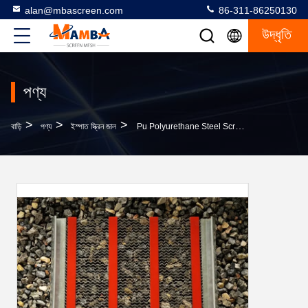
alan@mbascreen.com
86-311-86250130
উদ্ধৃতি
পণ্য
>
>
>
বাড়ি
পণ্য
ইস্পাত স্ক্রিন জাল
Pu Polyurethane Steel Screen Mesh Anti - Clogging Harp Screen Mesh With Hook