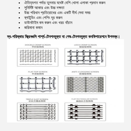
ঐতিহ্যগত পর্দার তুলনায় যথেষ্ট বেশি খোলা এলাকা প্রদান করুন
সুনির্দিষ্ট আকার এবং উচ্চ দক্ষতা
উচ্চ পরিধান প্রতিরোধের এবং একটি দীর্ঘ সেবা সময়
ব্লাইন্ডিং এবং পেগিং দূর করুন
ডাউনটাইম কম করুন এবং খরচ বাঁচান
জরিমানা কমান
স্ব-পরিষ্কার স্ক্রিনগুলি পার্শ্ব-টেনশনযুক্ত বা শেষ-টেনশনযুক্ত কনফিগারেশনে উপলব্ধ।