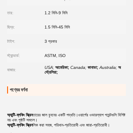
তার:
1.2 মিমি-9 মিমি
ছিদ্র:
1.5 মিমি-45 মিমি
টাইপ:
3 প্রকার
স্ট্যান্ডার্ড:
ASTM, ISO
USA;
আমেরিকা;
Canada;
কানাডা;
Australia;
অ
বাজার:
স্ট্রেলিয়া;
পণ্যের বর্ণনা
অ্যান্টি-ব্লকিং স্ক্রিন
তারের জাল বুননের একটি পদ্ধতি।ওয়ার্পের ওভারল্যাপ পয়েন্টগুলি বিশিষ্ট
নয় এবং পৃষ্ঠটি সমতল।
অ্যান্টি-ব্লকিং স্ক্রিন
লিক করা সহজ, পরিধান-প্রতিরোধী এবং জারা-প্রতিরোধী।