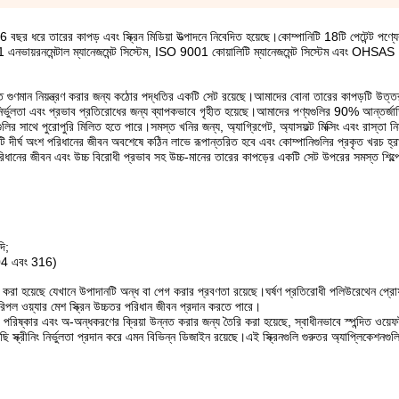
 বছর ধরে তারের কাপড় এবং স্ক্রিন মিডিয়া উত্পাদনে নিবেদিত হয়েছে।কোম্পানিটি 18টি পেটেন্ট পণ্য
1 এনভায়রনমেন্টাল ম্যানেজমেন্ট সিস্টেম, ISO 9001 কোয়ালিটি ম্যানেজমেন্ট সিস্টেম এবং OHS
ন্ত গুণমান নিয়ন্ত্রণ করার জন্য কঠোর পদ্ধতির একটি সেট রয়েছে।আমাদের বোনা তারের কাপড়টি উত্
ত্ব, নির্ভুলতা এবং প্রভাব প্রতিরোধের জন্য ব্যাপকভাবে গৃহীত হয়েছে।আমাদের পণ্যগুলির 90% আন্তর্জ
নগুলির সাথে পুরোপুরি মিলিত হতে পারে।সমস্ত খনির জন্য, অ্যাগ্রিগেট, অ্যাসফল্ট মিক্সিং এবং রাস্তা নির্
কটি দীর্ঘ অংশ পরিধানের জীবন অবশেষে কঠিন লাভে রূপান্তরিত হবে এবং কোম্পানিগুলির প্রকৃত খরচ হ্র
দীর্ঘ পরিধানের জীবন এবং উচ্চ বিরোধী প্রভাব সহ উচ্চ-মানের তারের কাপড়ের একটি সেট উপরের সমস্ত শিল্প
দি;
 304 এবং 316)
জাইন করা হয়েছে যেখানে উপাদানটি অন্ধ বা পেগ করার প্রবণতা রয়েছে।ঘর্ষণ প্রতিরোধী পলিউরেথেন প্রো
িপল ওয়্যার মেশ স্ক্রিন উচ্চতর পরিধান জীবন প্রদান করতে পারে।
িন যা পরিষ্কার এবং অ-অন্ধকরণের ক্রিয়া উন্নত করার জন্য তৈরি করা হয়েছে, স্বাধীনভাবে স্পন্দিত ওয়ে
 স্ক্রীনিং নির্ভুলতা প্রদান করে এমন বিভিন্ন ডিজাইন রয়েছে।এই স্ক্রিনগুলি গুরুতর অ্যাপ্লিকেশনগু