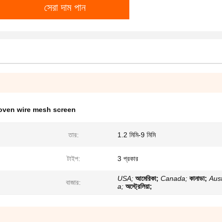
সেরা দাম পান
woven wire mesh screen
তার:
1.2 মিমি-9 মিমি
টাইপ:
3 প্রকার
USA;
আমেরিকা;
Canada;
কানাডা;
Aust
বাজার:
a;
অস্ট্রেলিয়া;