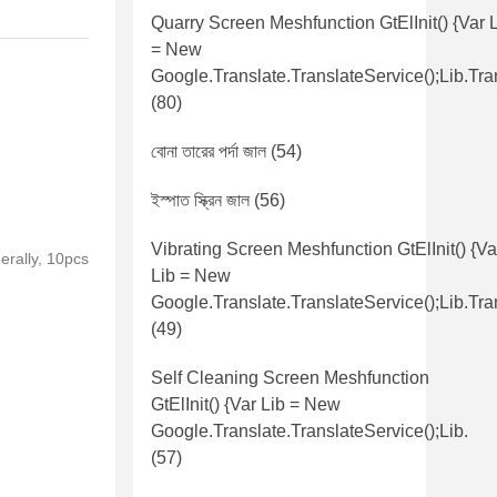
Quarry Screen Meshfunction GtElInit() {var 
= New
Google.translate.TranslateService();lib.tra
(80)
বোনা তারের পর্দা জাল
(54)
ইস্পাত স্ক্রিন জাল
(56)
Vibrating Screen Meshfunction GtElInit() {va
nerally, 10pcs
Lib = New
Google.translate.TranslateService();lib.tra
(49)
Self Cleaning Screen Meshfunction
GtElInit() {var Lib = New
Google.translate.TranslateService();lib.
(57)