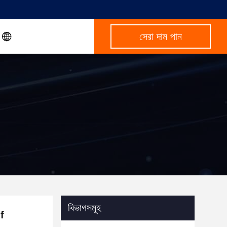
সেরা দাম পান
বিভাগসমূহ
f