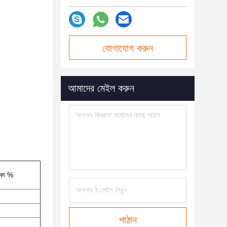
যোগাযোগ করুন
আমাদের মেইল ​​করুন
াকা %
পাঠান