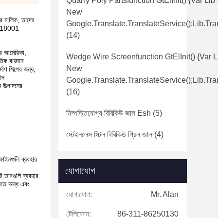
Quarry Poly Partsfunction GtElInit() {var Lib
New
ের মালিক, তাদের
Google.translate.TranslateService();lib.tra
AS 18001
(14)
তর আমেরিকা,
Wedge Wire Screenfunction GtElInit() {var L
াতিক বাজারে
New
মাণ শিল্পের জন্য,
াস
Google.translate.TranslateService();lib.tra
ে উত্পাদনের
(16)
নিষ্পত্তিযোগ্য বিবিকিউ জাল Esh
(5)
স্টেইনলেস স্টিল বিবিকিউ গ্রিল জাল
(4)
ফাইলগুলি ব্যবহার
যোগাযোগ
ফট তারগুলি ব্যবহার
লিতে অন্ধ এবং
যোগাযোগ:
Mr. Alan
টেলিফোন:
86-311-86250130