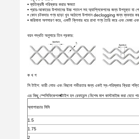
• ব্যতিক্রমী পরিষ্কার করার ক্ষমতা
• প্রায়-আকারের উপাদানের উচ্চ শতাংশ সহ অ্যাপ্লিকেশনের জন্য উপযুক্ত যা পেগি
• কোন চটকদার পণ্য ছাড়া খুব আঠালো উপাদান declogging জন্য ব্যবহার করা
• জরিমানা অপসারণ করে, একটি ক্লিনার ধরে রাখা পণ্য তৈরি করে এবং ভেজা এব
বয়ন পদ্ধতি অনুসারে তিন প্রকার:
ক খ গ
সি টাইপ: ভারী লোড এবং বিছানা গভীরতার জন্য একই স্ব-পরিষ্কার ক্রিয়া শক্ত
এর কিছু স্পেসিফিকেশন
খ
টাইপ হল রেফারেন্স।বিশেষ মাপ কাস্টমাইজ করা যেতে পা
অ্যাপারচার মিমি
1.5
1.75
2