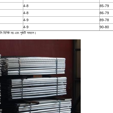
4-8
85-79
4-8
86-79
4-9
89-78
4-9
90-80
লি বিশিষ্ট নয় এবং পৃষ্ঠটি সমতল।