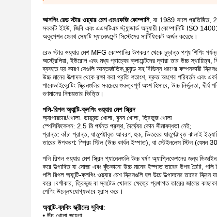
আনপিং রেড স্টার ওয়্যার মেশ এমএফজি কোম্পানি
, যা 1989 সালে প্রতিষ্ঠিত, 26
সবকটি ইইউ, জিবি এবং এএসটিএম স্ট্যান্ডার্ড অনুযায়ী।কোম্পানিটি ISO 1400
অকুপেশন হেলথ সেফটি ম্যানেজমেন্ট সিস্টেমের সার্টিফিকেট অর্জন করেছে।
রেড স্টার ওয়্যার মেশ MFG কোম্পানির উপকরণ থেকে চূড়ান্ত পণ্য শিপিং পর্য
অস্ট্রেলিয়া, ইউরোপ এবং মধ্য প্রাচ্যের ক্লায়েন্টদের দ্বারা তার উচ্চ স্থায়ি
ব্যবহৃত হয় কারণ সেগুলি আন্তর্জাতিক ব্র্যান্ড সহ বিভিন্ন ধরণের কম্পনকারী স্ক্রি
উচ্চ মানের উত্পাদন থেকে রক্ষা করা প্রতি শতাংশ, দ্রুত অংশের পরিবর্তন এবং এ
পাবে৷ভাইব্রেটিং স্ক্রিনগুলির সবচেয়ে গুরুত্বপূর্ণ অংশ হিসাবে, উচ্চ নির্ভুলতা, 
গুণমানের নিশ্চয়তার ভিত্তি।
পলি-রিপল অ্যান্টি-ক্লগিং ওয়্যার মেশ স্ক্রিন
অ্যাপারচার/খোলা: ডায়মন্ড খোলা, বুনন খোলা, ত্রিভুজ খোলা
স্পেসিফিকেশন: 2.5 মি পর্যন্ত প্রস্থ, দৈর্ঘ্যের কোন সীমাবদ্ধতা নেই;
প্রান্ত: কাঁচা প্রান্ত, ধাতুপট্টাবৃত আবরণ, হুক, ভিতরের ধাতুপট্টাবৃত ঝালাই ইত্যা
তারের উপকরণ: স্প্রিং স্টিল (উচ্চ কার্বন ইস্পাত), বা স্টেইনলেস স্টিল (যেমন
পলি রিপল ওয়্যার মেশ স্ক্রিন প্যানেলগুলি উচ্চ ঘর্ষণ অ্যাপ্লিকেশনের জন্য ডি
করে উত্পাদিত যা সোজা এবং কুঁচকানো উচ্চ মানের ইস্পাত তারের উপর তৈরি, পলি র
পলি রিপল অ্যান্টি-ক্লগিং ওয়্যার মেশ স্ক্রিনগুলি হল উচ্চ উত্পাদনের তারের স্ক্র
করে।বর্গাকার, ত্রিভুজ বা স্লটেড খোলার ক্ষেত্রে প্রথাগত তারের জালের কাছাকাছি
পেগিং উল্লেখযোগ্যভাবে হ্রাস করে।
অ্যান্টি-ব্লকিং স্ক্রীনের সুবিধা
:
• উঁচু খোলা জায়গা