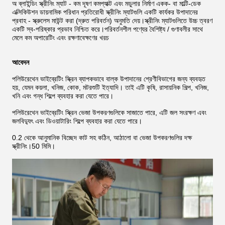
অ ব্লাইন্ডিং স্ক্রীনিং ম্যাট - কম দূষণ কমপ্যাক্ট এবং মডুলার নির্মাণ একক- বা মাল্টি-ডেক
এক্সিকিউশন ডায়নামিক পরিধান প্রতিরোধী স্ক্রীনিং ম্যাটগুলি একটি কার্যকর উপাদানের
প্রবাহ - স্ক্রুলেস মাউন্ট করা (দ্রুত পরিবর্তন) অনুমতি দেয়।স্ক্রীনিং ম্যাটগুলিতে উচ্চ ত্বরণ
একটি স্ব-পরিষ্কার প্রভাব নিশ্চিত করে।পরিবর্তনশীল পণ্যের বৈশিষ্ট্য / গুণাবলীর সাথে
মেলে কম অপারেটিং এবং রক্ষণাবেক্ষণের খরচ
আবেদন
পলিউরেথেন ভাইব্রেটিং স্ক্রিন ব্যাপকভাবে বাল্ক উপাদানের শ্রেণীবিভাগের জন্য ব্যবহৃত
হয়, যেমন কয়লা, খনিজ, কোক, মটরশুটি ইত্যাদি। তাই এটি কৃষি, রাসায়নিক শিল্প, খনিজ,
খনি এবং গন্ধ শিল্পে ব্যবহার করা যেতে পারে।
পলিউরেথেন ভাইব্রেটিং স্ক্রিন ভেজা উপকরণগুলিকে সাজাতে পারে, এটি জল সংরক্ষণ এবং
জলবিদ্যুৎ এবং ডিওয়াটারিং শিল্পে ব্যবহার করা যেতে পারে।
0.2 থেকে আনুমানিক বিচ্ছেদ কাট সহ কঠিন, আঠালো বা ভেজা উপকরণগুলির দক্ষ
স্ক্রীনিং।50 মিমি।