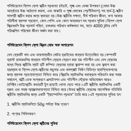
পলিউরেথেন ফ্লিপ ফ্লো স্ক্রীন প্রধানত চটচটে, সূক্ষ্ম এবং ভেজা উপকরণ (যেমন উচ্চ
আর্দ্রতার উচ্চ আঠালো কয়লা, এবং মাঝারি ও সূক্ষ্ম কোকের শ্রেণীবিভাগ) সহ হার্ড-টু-স্ক্রীন
সামগ্রী স্ক্রীন করার জন্য ব্যবহৃত হয়।উচ্চ স্ক্রীনিং দক্ষতা, দীর্ঘ পরিধান জীবন, কণা আকার
পরিসীমা ব্যাপক প্রয়োগ, কোন পেগিং এবং কোন অন্ধকরণ সহ প্রধান সুবিধা।ফ্লিপ ফ্লো
স্ক্রিনগুলি উচ্চ প্রসার্য শক্তি, চমৎকার পরিধান কর্মক্ষমতা সহ, যাতে 4000 ঘন্টার বেশি
পরিকল্পিত পরিষেবা জীবন অর্জন করা যায়।
পলিউরেথেন ফ্লিপ ফ্লো স্ক্রিন মোড অফ অপারেশন
বেস ফ্রেমটি খাদ এবং ভারসাম্যহীন মোটর ড্রাইভের মাধ্যমে উত্তেজিত হয়।কম্পনটি
থ্রাস্ট রাবারগুলির মাধ্যমে গতিশীল ফ্রেমে প্রেরণ করা হয়৷ গতিশীল এবং বেস ফ্রেমের
মধ্যে স্থির স্ক্রীনিং ম্যাট দুটি কম্পিত ফ্রেমের দ্বারা ক্ল্যাম্প করা হয় এবং ফ্ল্যাশ করা
হয়৷ম্যাম বা ফ্লিপ-ফ্লো-স্ক্রীনের মডুলার এবং কমপ্যাক্ট নির্মাণ বিভিন্ন অ্যাপ্লিকেশনের
জন্য ব্যাপক গ্রহণযোগ্যতা নিশ্চিত করে।স্ক্রিনিং ম্যাটগুলির যথাক্রমে পরিবর্তন করা সহজ
সমাবেশ, মাল্টি-ডেক সংস্করণে এক্সটেনশন এবং গতিশীল স্ট্রোক অভিযোজন আরও
বৈশিষ্ট্য।ভাইব্রেটিং কভারটি টুল ছাড়াই খোলা যেতে পারে।এটি স্ক্রীনিং ম্যাটগুলির একটি
দ্রুত এবং সহজ অ্যাক্সেসযোগ্যতা নিশ্চিত করে।উভয় স্ক্রীনিং ফ্রেমের আপেক্ষিক গতিবিধি
স্ক্রীনিং ম্যাটগুলির জন্য একটি "ট্রাম্পোলিন প্রভাব" তৈরি করে।এই প্রভাবের সুবিধা হল:
1. স্ক্রীনিং ম্যাটগুলিতে 50g পর্যন্ত উচ্চ ত্বরণ
2. পণ্যের শিথিলকরণ
পলিউরেথেন ফ্লিপ ফ্লো স্ক্রীনের সুবিধা