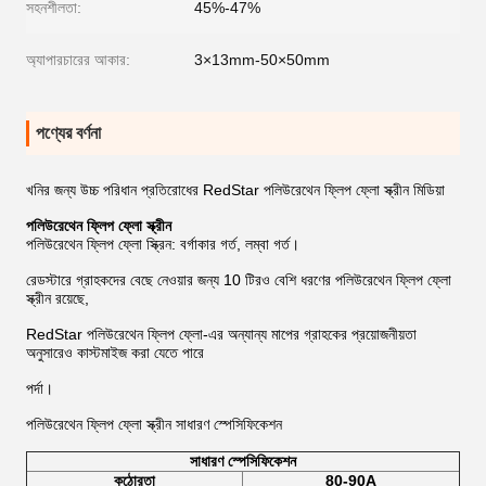
সহনশীলতা:
45%-47%
অ্যাপারচারের আকার:
3×13mm-50×50mm
পণ্যের বর্ণনা
খনির জন্য উচ্চ পরিধান প্রতিরোধের RedStar পলিউরেথেন ফ্লিপ ফ্লো স্ক্রীন মিডিয়া
পলিউরেথেন ফ্লিপ ফ্লো স্ক্রীন
পলিউরেথেন ফ্লিপ ফ্লো স্ক্রিন: বর্গাকার গর্ত, লম্বা গর্ত।
রেডস্টারে গ্রাহকদের বেছে নেওয়ার জন্য 10 টিরও বেশি ধরণের পলিউরেথেন ফ্লিপ ফ্লো
স্ক্রীন রয়েছে,
RedStar পলিউরেথেন ফ্লিপ ফ্লো-এর অন্যান্য মাপের গ্রাহকের প্রয়োজনীয়তা
অনুসারেও কাস্টমাইজ করা যেতে পারে
পর্দা।
পলিউরেথেন ফ্লিপ ফ্লো স্ক্রীন সাধারণ স্পেসিফিকেশন
সাধারণ স্পেসিফিকেশন
কঠোরতা
80-90A