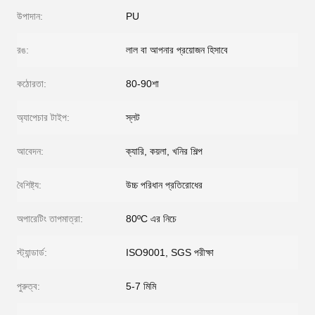
উপাদান:
PU
রঙ:
লাল বা আপনার প্রয়োজন হিসাবে
কঠোরতা:
80-90শা
অ্যাপেচার টাইপ:
স্লট
আবেদন:
ক্যারি, কয়লা, খনির শিল্প
বৈশিষ্ট্য:
উচ্চ পরিধান প্রতিরোধের
অপারেটিং তাপমাত্রা:
80ºC এর নিচে
স্ট্যান্ডার্ড:
ISO9001, SGS পরীক্ষা
পুরুত্ব:
5-7 মিমি