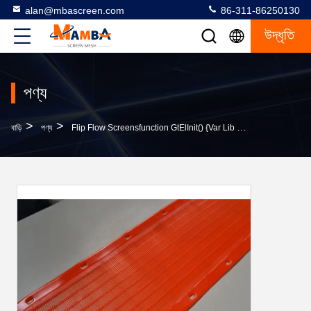
alan@mbascreen.com
86-311-86250130
উদ্ধৃতি
পণ্য
>
>
বাড়ি
পণ্য
Flip Flow Screensfunction GtElInit() {var Lib = New Google.translate.TranslateService();lib.translat