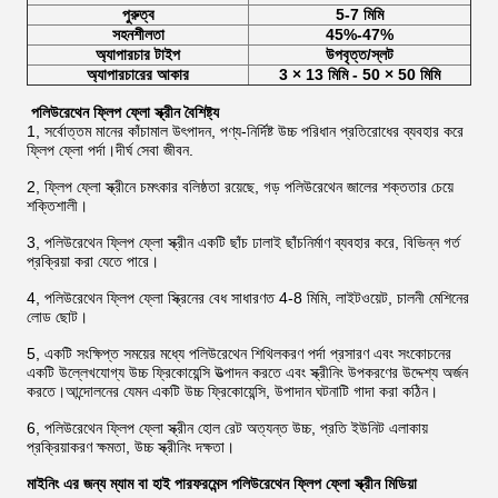
পুরুত্ব
5-7 মিমি
সহনশীলতা
45%-47%
অ্যাপারচার টাইপ
উপবৃত্ত/স্লট
অ্যাপারচারের আকার
3 × 13 মিমি - 50 × 50 মিমি
পলিউরেথেন ফ্লিপ ফ্লো স্ক্রীন বৈশিষ্ট্য
1, সর্বোত্তম মানের কাঁচামাল উৎপাদন, পণ্য-নির্দিষ্ট উচ্চ পরিধান প্রতিরোধের ব্যবহার করে
ফ্লিপ ফ্লো পর্দা।দীর্ঘ সেবা জীবন.
2, ফ্লিপ ফ্লো স্ক্রীনে চমৎকার বলিষ্ঠতা রয়েছে, গড় পলিউরেথেন জালের শক্ততার চেয়ে
শক্তিশালী।
3, পলিউরেথেন ফ্লিপ ফ্লো স্ক্রীন একটি ছাঁচ ঢালাই ছাঁচনির্মাণ ব্যবহার করে, বিভিন্ন গর্ত
প্রক্রিয়া করা যেতে পারে।
4, পলিউরেথেন ফ্লিপ ফ্লো স্ক্রিনের বেধ সাধারণত 4-8 মিমি, লাইটওয়েট, চালনী মেশিনের
লোড ছোট।
5, একটি সংক্ষিপ্ত সময়ের মধ্যে পলিউরেথেন শিথিলকরণ পর্দা প্রসারণ এবং সংকোচনের
একটি উল্লেখযোগ্য উচ্চ ফ্রিকোয়েন্সি উত্পাদন করতে এবং স্ক্রীনিং উপকরণের উদ্দেশ্য অর্জন
করতে।আন্দোলনের যেমন একটি উচ্চ ফ্রিকোয়েন্সি, উপাদান ঘটনাটি গাদা করা কঠিন।
6, পলিউরেথেন ফ্লিপ ফ্লো স্ক্রীন হোল রেট অত্যন্ত উচ্চ, প্রতি ইউনিট এলাকায়
প্রক্রিয়াকরণ ক্ষমতা, উচ্চ স্ক্রীনিং দক্ষতা।
মাইনিং এর জন্য ম্যাম বা হাই পারফরমেন্স পলিউরেথেন ফ্লিপ ফ্লো স্ক্রীন মিডিয়া