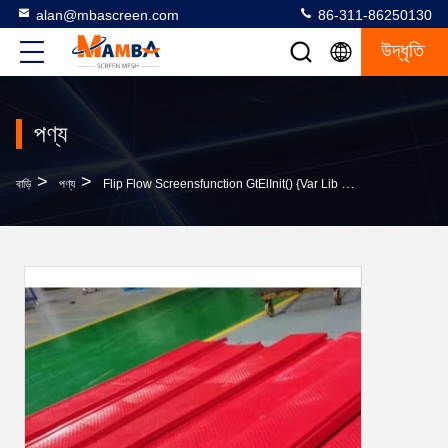
alan@mbascreen.com
86-311-86250130
উদ্ধৃতি
পণ্য
>
>
বাড়ি
পণ্য
Flip Flow Screensfunction GtElInit() {var Lib = New Google.translate.TranslateService();lib.translat