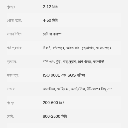
পুরুত্ব:
2-12 মিমি
খোলা হচ্ছে:
4-50 মিমি
বন্ধন টাইপ:
বোল্ট বা ক্ল্যাম্প
গর্ত প্রকার:
চিরুনি, বর্গক্ষেত্র, আয়তাকার, বৃত্তাকার, আয়তক্ষেত্র
ব্যবহার:
বালি এবং নুড়ি, ধাতু স্ক্র্যাপ, শিল্প খনিজ, কম্পোস্ট
সনদপত্র:
ISO 9001 এবং SGS পরীক্ষা
বাজার:
আমেরিকা, আফ্রিকা, অস্ট্রেলিয়া, ইউরোপের কিছু দেশ
প্রস্থ:
200-600 মিমি
দৈর্ঘ্য:
800-2500 মিমি