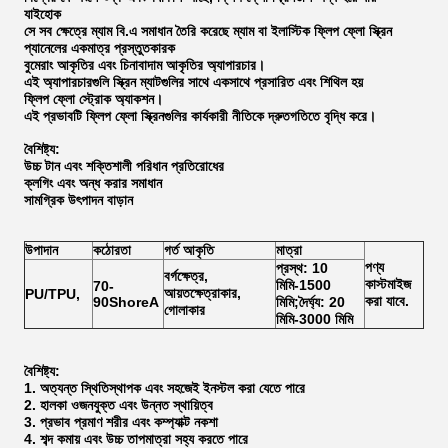
যাইহোক
সে সব ক্ষেত্রে ম্যাম বি.এ
সমাধান তৈরি করেছে ম্যাম বা ইলাস্টিক ফ্লিপ ফ্লো স্ক্রিন
প্যানেলের একমাত্র প্রস্তুতকারক
বুমেরাং আকৃতির এবং চিনাবাদাম আকৃতির অ্যাপারচার।
এই অ্যাপারচারগুলি স্ক্রিন ম্যাটগুলির সাথে একসাথে প্রসারিত এবং শিথিল হয়
ফ্লিপ ফ্লো স্ট্রোক অ্যাকশন।
এই প্রভাবটি ফ্লিপ ফ্লো স্ক্রিনগুলির কার্যকারী নীতিকে দ্রুতগতিতে বৃদ্ধি করে।
বৈশিষ্ট্য:
উচ্চ টান এবং শক্তিশালী পরিধান প্রতিরোধের
ক্লগিং এবং অন্ধ করার সমাধান
সামগ্রিক উৎপাদন বাড়ান
উপাদান
কঠোরতা
গর্ত আকৃতি
মাত্রা
পণ্য
প্রস্থ: 10
বর্গক্ষেত্র,
কাস্টমাইজ
মিমি-1500
70-
আয়তক্ষেত্রাকার,
PU/TPU,
করা যাবে.
90ShoreA
মিমি;দৈর্ঘ্য: 20
গোলাকার
মিমি-3000 মিমি
বৈশিষ্ট্য:
1. অত্যন্ত স্থিতিস্থাপক এবং সহজেই ইনস্টল করা যেতে পারে
2. হালকা ওজনযুক্ত এবং উন্নত স্থায়িত্ব
3. প্রভাব প্রমাণ শরীর এবং কম্প্যাক্ট নকশা
4. শব্দ কমায় এবং উচ্চ তাপমাত্রা সহ্য করতে পারে