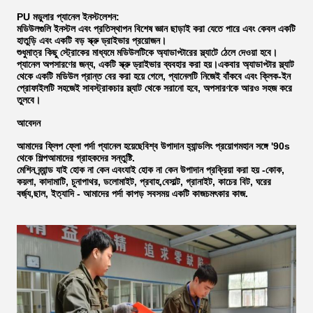
PU মডুলার প্যানেল ইনস্টলেশন:
মডিউলগুলি ইনস্টল এবং প্রতিস্থাপন বিশেষ জ্ঞান ছাড়াই করা যেতে পারে এবং কেবল একটি
হাতুড়ি এবং একটি বড় স্ক্রু ড্রাইভার প্রয়োজন।
শুধুমাত্র কিছু স্ট্রোকের মাধ্যমে মডিউলটিকে অ্যাডাপ্টারের স্ল্যাটে ঠেলে দেওয়া হবে।
প্যানেল অপসারণের জন্য, একটি স্ক্রু ড্রাইভার ব্যবহার করা হয়।একবার অ্যাডাপ্টার স্ল্যাট
থেকে একটি মডিউল প্রান্ত বের করা হয়ে গেলে, প্যানেলটি নিজেই বাঁকবে এবং ক্লিক-ইন
প্রোফাইলটি সহজেই সাবস্ট্রাকচার স্ল্যাট থেকে সরানো হবে, অপসারণকে আরও সহজ করে
তুলবে।
আবেদন
আমাদের ফ্লিপ ফ্লো পর্দা প্যানেল হয়েছে
বিশ্ব উপাদান হ্যান্ডলিং প্রয়োগ
মহান সঙ্গে '90s
থেকে শিল্প
আমাদের গ্রাহকদের সন্তুষ্টি.
মেশিন ব্র্যান্ড যাই হোক না কেন এবং
যাই হোক না কেন উপাদান প্রক্রিয়া করা হয় -
কোক,
কয়লা, কাদামাটি, চুনাপাথর, ডলোমাইট, প্রবাহ,
বেসাল্ট, গ্রানাইট, কাচের বিট, ঘরের
বর্জ্য,
ছাল, ইত্যাদি - আমাদের পর্দা কাপড় সবসময় একটি কাজ
চমৎকার কাজ.