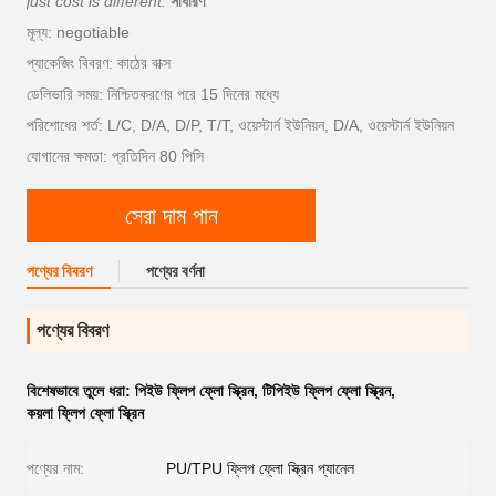
just cost is different.
সাধারণ
মূল্য: negotiable
প্যাকেজিং বিবরণ: কাঠের বাক্স
ডেলিভারি সময়: নিশ্চিতকরণের পরে 15 দিনের মধ্যে
পরিশোধের শর্ত: L/C, D/A, D/P, T/T, ওয়েস্টার্ন ইউনিয়ন, D/A, ওয়েস্টার্ন ইউনিয়ন
যোগানের ক্ষমতা: প্রতিদিন 80 পিসি
সেরা দাম পান
পণ্যের বিবরণ
পণ্যের বর্ণনা
পণ্যের বিবরণ
বিশেষভাবে তুলে ধরা:
পিইউ ফ্লিপ ফ্লো স্ক্রিন
,
টিপিইউ ফ্লিপ ফ্লো স্ক্রিন
,
কয়লা ফ্লিপ ফ্লো স্ক্রিন
পণ্যের নাম:
PU/TPU ফ্লিপ ফ্লো স্ক্রিন প্যানেল