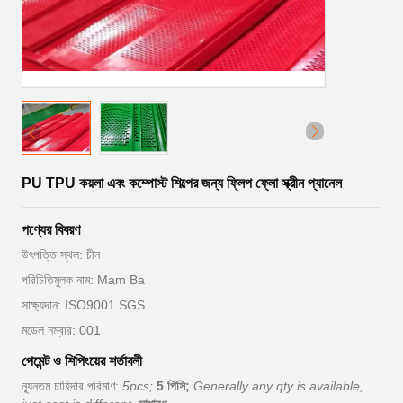
PU TPU কয়লা এবং কম্পোস্ট শিল্পের জন্য ফ্লিপ ফ্লো স্ক্রীন প্যানেল
পণ্যের বিবরণ
উৎপত্তি স্থল: চীন
পরিচিতিমুলক নাম: Mam Ba
সাক্ষ্যদান: ISO9001 SGS
মডেল নম্বার: 001
পেমেন্ট ও শিপিংয়ের শর্তাবলী
ন্যূনতম চাহিদার পরিমাণ:
5pcs;
5 পিসি;
Generally any qty is available,