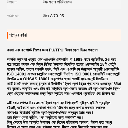
উপাদান:
উচ্চ মানের পলিউরেথেন
কঠোরতা:
তীরে A 70-95
পণ্যের বর্ণনা
কয়লা এবং কম্পোস্ট শিল্পের জন্য PU/TPU ফ্লিপ ফ্লো স্ক্রিন প্যানেল
আনপিং ম্যাম বা ওয়্যার মেশ এমএফজি কোম্পানি, যা 1989 সালে প্রতিষ্ঠিত, 26 বছর
ধরে তারের কাপড় এবং স্ক্রিন মিডিয়া উত্পাদনে নিবেদিত হয়েছে।কোম্পানীর 18টি পেটেন্ট
পণ্যের মালিক, তাদের সবকটি ইইউ, জিবি এবং এএসটিএম স্ট্যান্ডার্ড অনুযায়ী।কোম্পানিটি
ISO 14001 এনভায়রনমেন্টাল ম্যানেজমেন্ট সিস্টেম, ISO 9001 কোয়ালিটি ম্যানেজমেন্ট
সিস্টেম এবং OHSAS 18001 অকুপেশন হেলথ সেফটি ম্যানেজমেন্ট সিস্টেমের
সার্টিফিকেট অর্জন করেছে।ম্যাম বা ইলাস্টিক ফ্লিপ ফ্লো স্ক্রিন প্যানেলের একমাত্র নির্মাতা
যার বুমেরাং আকৃতির এবং মটর নাট আকৃতির অ্যাপারচার রয়েছে৷ এই অ্যাপারচারগুলি ফ্লিপ
ফ্লো স্ট্রোক অ্যাকশনের জন্য স্ক্রিন ম্যাটের সাথে একসাথে প্রসারিত এবং রিলাক্স হয়৷
এটি কোন গোপন বিষয় নয় যে ফ্লিপ ফ্লো হল বিশ্বব্যাপী স্বীকৃত স্ক্রীনিং প্রযুক্তি
চটচটে, আটকানো এবং ধারালো পদার্থের চিকিত্সার জন্য সর্বোচ্চ দক্ষতার ফলাফল
সাধারণত স্ট্যান্ডার্ড স্ক্রীনিং অ্যাপ্লিকেশনগুলিতে অন্ধত্ব তৈরি করে।
তবে ফ্লিপ ফ্লো স্ক্রীনিং "সব অনুষ্ঠানের জন্য সমাধান" নয়।
কিছু ক্ষেত্রে উচ্চ আর্দ্রতা উপাদান এবং বিশেষ পরিবেশের অবস্থা, বিশেষ করে মধ্যে
বিশ্বের যে অংশে শুষ্ক এবং বর্ষাকাল আছে, ফ্লিপ ফ্লো স্ক্রিনগুলি অন্ধ হয়ে যায়