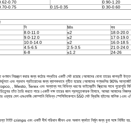
0.62-0.70
0.90-1.20
0.70-0.75
0.15-0.35
0.30-0.60
া
নি
Mn
ক্র
8.0-11.0
≤2
18.0-20.0
9.0-12.0
≤2
17.0-19.0
10.0-14.0
≤2
16.0-18.5
4.5-6.5
2.5-3.5
21.0-24.0
6-8
≤1.2
24-26
ন্ত গুণমান নিয়ন্ত্রণ করার জন্য কঠোর পদ্ধতির একটি সেট রয়েছে।আমাদের বোনা তারের কাপড়টি উত্
ত্ব, নির্ভুলতা এবং প্রভাব প্রতিরোধের জন্য ব্যাপকভাবে গৃহীত হয়েছে।আমাদের পণ্যগুলির 90% আন্তর্জ
s Copco, , Mesto, Terex এবং অন্যান্য সহ বিভিন্ন ধরণের ভাইব্রেটিং স্ক্রিনের সাথে পুরোপুরি ম
বৈচিত্র্যের তাঁত তৈরি করতে পারে।একটি দক্ষ তারের জাল প্রস্তুতকারক হিসাবে, আমরা আমাদের নিজস্ব
্টার ওয়্যার মেশ এমএফজি কোম্পানি বিভিন্ন স্পেসিফিকেশনে 550 সেট ক্রিমিং হুইলের মালিক।এবং এই
টাইট crimps এবং একটি দীর্ঘ পরিধান জীবন এবং অকাল ব্যর্থতা নির্মূল জন্য বুনা সঙ্গে নির্মিত হয়.