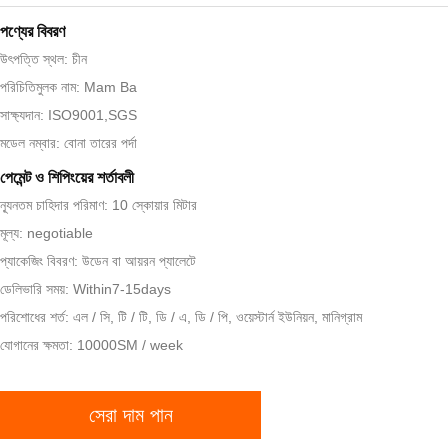
পণ্যের বিবরণ
উৎপত্তি স্থল: চীন
পরিচিতিমুলক নাম: Mam Ba
সাক্ষ্যদান: ISO9001,SGS
মডেল নম্বার: বোনা তারের পর্দা
পেমেন্ট ও শিপিংয়ের শর্তাবলী
ন্যূনতম চাহিদার পরিমাণ: 10 স্কোয়ার মিটার
মূল্য: negotiable
প্যাকেজিং বিবরণ: উডেন বা আয়রন প্যালেটে
ডেলিভারি সময়: Within7-15days
পরিশোধের শর্ত: এল / সি, টি / টি, ডি / এ, ডি / পি, ওয়েস্টার্ন ইউনিয়ন, মানিগ্রাম
যোগানের ক্ষমতা: 10000SM / week
সেরা দাম পান