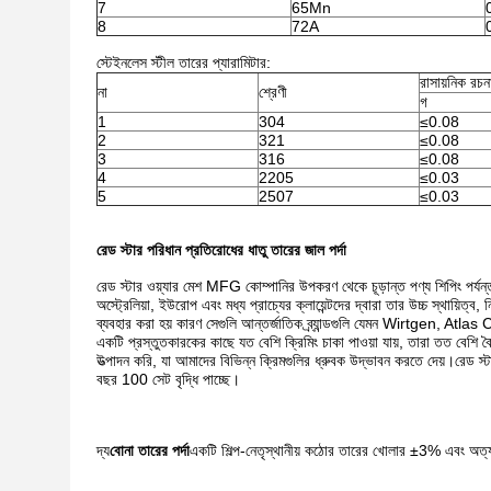
7
65Mn
8
72A
স্টেইনলেস স্টীল তারের প্যারামিটার:
রাসায়নিক রচন
না
শ্রেণী
গ
1
304
≤0.08
2
321
≤0.08
3
316
≤0.08
4
2205
≤0.03
5
2507
≤0.03
রেড স্টার পরিধান প্রতিরোধের ধাতু তারের জাল পর্দা
রেড স্টার ওয়্যার মেশ MFG কোম্পানির উপকরণ থেকে চূড়ান্ত পণ্য শিপিং পর্য
অস্ট্রেলিয়া, ইউরোপ এবং মধ্য প্রাচ্যের ক্লায়েন্টদের দ্বারা তার উচ্চ স্থায়ি
ব্যবহার করা হয় কারণ সেগুলি আন্তর্জাতিক ব্র্যান্ডগুলি যেমন Wirtgen, Atla
একটি প্রস্তুতকারকের কাছে যত বেশি ক্রিমিং চাকা পাওয়া যায়, তারা তত বেশি 
উত্পাদন করি, যা আমাদের বিভিন্ন ক্রিমগুলির ধ্রুবক উদ্ভাবন করতে দেয়।রেড স
বছর 100 সেট বৃদ্ধি পাচ্ছে।
দ্য
বোনা তারের পর্দা
একটি শিল্প-নেতৃস্থানীয় কঠোর তারের খোলার ±3% এবং অত্যন্ত 