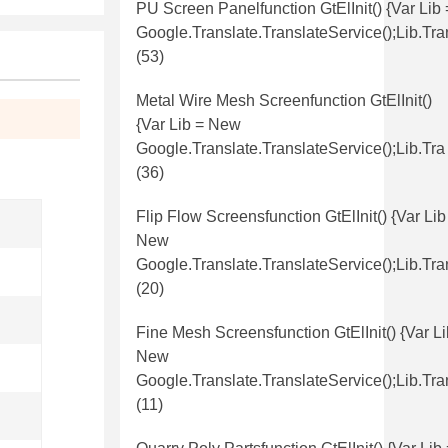
PU Screen Panelfunction GtElInit() {var Lib
Google.translate.TranslateService();lib.tr
(53)
Metal Wire Mesh Screenfunction GtElInit()
{var Lib = New
Google.translate.TranslateService();lib.tra
(36)
Flip Flow Screensfunction GtElInit() {var Lib
New
Google.translate.TranslateService();lib.tra
(20)
Fine Mesh Screensfunction GtElInit() {var Li
New
Google.translate.TranslateService();lib.tra
(11)