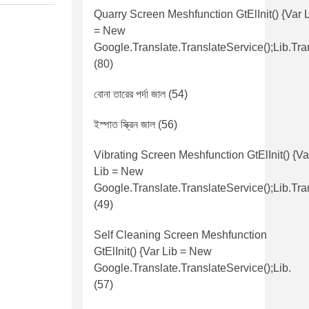
Quarry Screen Meshfunction GtElInit() {var 
= New
Google.translate.TranslateService();lib.tra
(80)
বোনা তারের পর্দা জাল
(54)
ইস্পাত স্ক্রিন জাল
(56)
Vibrating Screen Meshfunction GtElInit() {va
Lib = New
Google.translate.TranslateService();lib.tra
(49)
Self Cleaning Screen Meshfunction
GtElInit() {var Lib = New
Google.translate.TranslateService();lib.
(57)