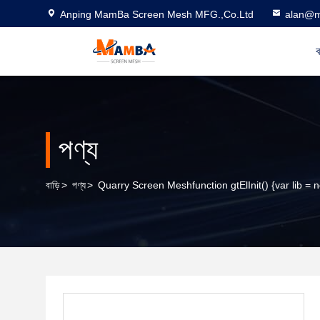
Anping MamBa Screen Mesh MFG.,Co.Ltd
alan@m
ব
পণ্য
বাড়ি
>
পণ্য
>
Quarry Screen Meshfunction gtElInit() {var lib = n