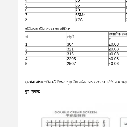
4
60
5
65
6
70
7
65Mn
8
72A
স্টেইনলেস স্টীল তারের প্যারামিটার:
রাসায়নিক রচন
না
শ্রেণী
গ
1
304
≤0.08
2
321
≤0.08
3
316
≤0.08
4
2205
≤0.03
5
2507
≤0.03
দ্য
বোনা তারের পর্দা
একটি শিল্প-নেতৃস্থানীয় কঠোর তারের খোলার ±3% এবং অত্যন্ত 
বুনা প্রকার: