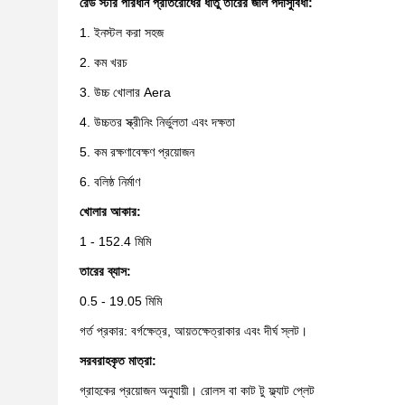
রেড স্টার পরিধান প্রতিরোধের ধাতু তারের জাল পর্দা
সুবিধা:
1. ইনস্টল করা সহজ
2. কম খরচ
3. উচ্চ খোলার Aera
4. উচ্চতর স্ক্রীনিং নির্ভুলতা এবং দক্ষতা
5. কম রক্ষণাবেক্ষণ প্রয়োজন
6. বলিষ্ঠ নির্মাণ
খোলার আকার:
1 - 152.4 মিমি
তারের ব্যাস:
0.5 - 19.05 মিমি
গর্ত প্রকার: বর্গক্ষেত্র, আয়তক্ষেত্রাকার এবং দীর্ঘ স্লট।
সরবরাহকৃত মাত্রা:
গ্রাহকের প্রয়োজন অনুযায়ী। রোলস বা কাট টু ফ্ল্যাট প্লেট