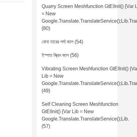
Quarry Screen Meshfunction GtElInit() {var 
= New
Google.translate.TranslateService();lib.tra
(80)
বোনা তারের পর্দা জাল
(54)
ইস্পাত স্ক্রিন জাল
(56)
Vibrating Screen Meshfunction GtElInit() {va
Lib = New
Google.translate.TranslateService();lib.tra
(49)
Self Cleaning Screen Meshfunction
GtElInit() {var Lib = New
Google.translate.TranslateService();lib.
(57)