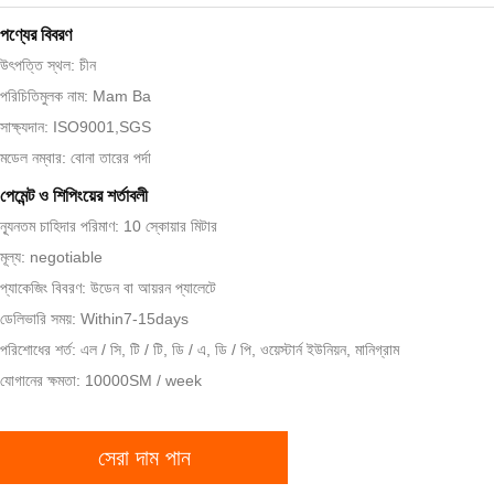
পণ্যের বিবরণ
উৎপত্তি স্থল: চীন
পরিচিতিমুলক নাম: Mam Ba
সাক্ষ্যদান: ISO9001,SGS
মডেল নম্বার: বোনা তারের পর্দা
পেমেন্ট ও শিপিংয়ের শর্তাবলী
ন্যূনতম চাহিদার পরিমাণ: 10 স্কোয়ার মিটার
মূল্য: negotiable
প্যাকেজিং বিবরণ: উডেন বা আয়রন প্যালেটে
ডেলিভারি সময়: Within7-15days
পরিশোধের শর্ত: এল / সি, টি / টি, ডি / এ, ডি / পি, ওয়েস্টার্ন ইউনিয়ন, মানিগ্রাম
যোগানের ক্ষমতা: 10000SM / week
সেরা দাম পান