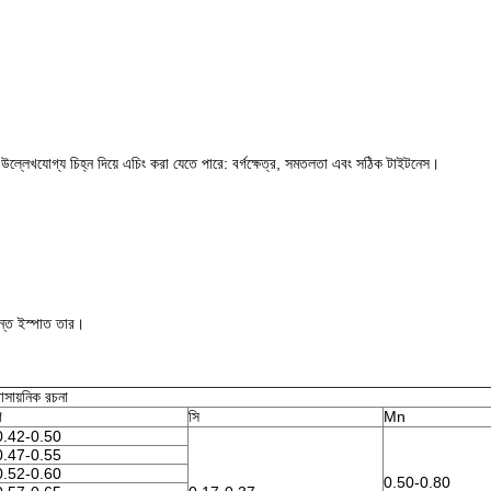
 উল্লেখযোগ্য চিহ্ন দিয়ে এচিং করা যেতে পারে: বর্গক্ষেত্র, সমতলতা এবং সঠিক টাইটনেস।
সন্ত ইস্পাত তার।
াসায়নিক রচনা
গ
সি
Mn
0.42-0.50
0.47-0.55
0.52-0.60
0.50-0.80