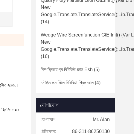
Quarry Poly Partsfunction GtElInit() {var Lib
New
Google.translate.TranslateService();lib.tra
(14)
Wedge Wire Screenfunction GtElInit() {var L
New
Google.translate.TranslateService();lib.tra
(16)
নিষ্পত্তিযোগ্য বিবিকিউ জাল Esh
(5)
স্টেইনলেস স্টিল বিবিকিউ গ্রিল জাল
(4)
গৃহীত হয়েছে।
যোগাযোগ
 ক্রিমিং চাকার
যোগাযোগ:
Mr. Alan
টেলিফোন:
86-311-86250130