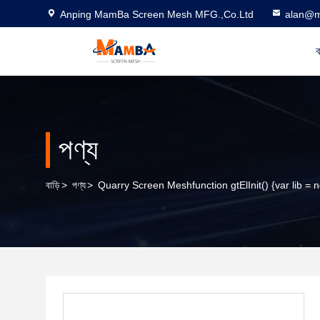
Anping MamBa Screen Mesh MFG.,Co.Ltd
alan@m
ব
পণ্য
বাড়ি
>
পণ্য
>
Quarry Screen Meshfunction gtElInit() {var lib = n