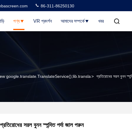
bascreen.com
86-311-86250130
াড়ি
পণ্য
VR প্রদর্শন
আমাদের সম্পর্কে
খবর
ew google.translate.TranslateService();lib.transla
>
প্রতিরোধের সরল বুনন স্পন্দ
প্রতিরোধের সরল বুনন স্পন্দিত পর্দা জাল পরুন