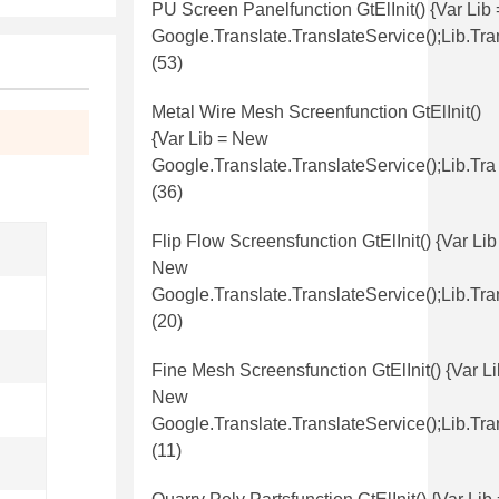
PU Screen Panelfunction GtElInit() {var Lib
Google.translate.TranslateService();lib.tr
(53)
Metal Wire Mesh Screenfunction GtElInit()
{var Lib = New
Google.translate.TranslateService();lib.tra
(36)
Flip Flow Screensfunction GtElInit() {var Lib
New
Google.translate.TranslateService();lib.tra
(20)
Fine Mesh Screensfunction GtElInit() {var Li
New
Google.translate.TranslateService();lib.tra
(11)