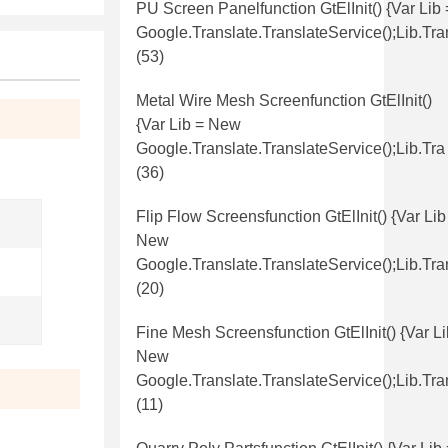
PU Screen Panelfunction GtElInit() {var Lib
Google.translate.TranslateService();lib.tr
(53)
Metal Wire Mesh Screenfunction GtElInit()
{var Lib = New
Google.translate.TranslateService();lib.tra
(36)
Flip Flow Screensfunction GtElInit() {var Lib
New
Google.translate.TranslateService();lib.tra
(20)
Fine Mesh Screensfunction GtElInit() {var Li
New
Google.translate.TranslateService();lib.tra
(11)