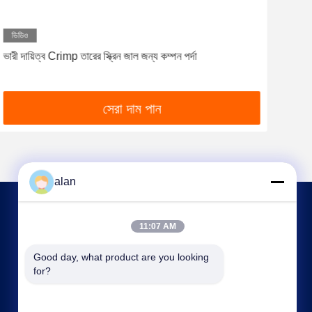
ভিডিও
ভারী দায়িত্ব Crimp তারের স্ক্রিন জাল জন্য কম্পন পর্দা
খনি এ
সেরা দাম পান
alan
আমাদের সাথে যোগাযোগ
11:07 AM
Good day, what product are you looking 
alan@mbascreen.com
for?
86-311-86250130
হংকি রাস্তার মোড়, আনপিং কাউন্টি, হেংশুই সিটি, হেবেই প্রদেশ।