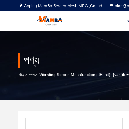
Anping MamBa Screen Mesh MFG.,Co.Ltd
alan@m
ব
পণ্য
বাড়ি
>
পণ্য
>
Vibrating Screen Meshfunction gtElInit() {var lib 