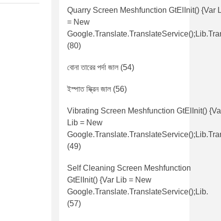
Quarry Screen Meshfunction GtElInit() {var 
= New
Google.translate.TranslateService();lib.tra
(80)
বোনা তারের পর্দা জাল
(54)
ইস্পাত স্ক্রিন জাল
(56)
Vibrating Screen Meshfunction GtElInit() {va
Lib = New
Google.translate.TranslateService();lib.tra
(49)
Self Cleaning Screen Meshfunction
GtElInit() {var Lib = New
Google.translate.TranslateService();lib.
(57)