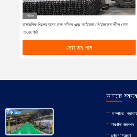
ভিডিও
ং
রাসায়নিক শিল্পের জন্য উচ্চ শক্তি এবং কঠোরতা স্টেইনলেস স্টীল বোনা
তারের পর্দা
সেরা দাম পান
আমাদের সম্বন্
কোম্পানির প্রোফা
কারখানা পরিদর্শন
গুণমান নিয়ন্ত্রণ