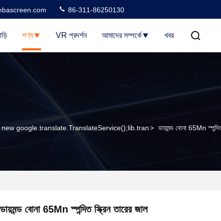
bascreen.com
86-311-86250130
াড়ি
পণ্য
VR প্রদর্শন
আমাদের সম্পর্কে
খবর
= new google.translate.TranslateService();lib.tran
>
ডায়মন্ড বোনা 65Mn স্পন্দিত
ডায়মন্ড বোনা 65Mn স্পন্দিত স্ক্রিন তারের জাল