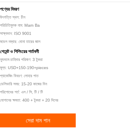
পণ্যের বিবরণ
উৎপত্তি স্থল: চীন
পরিচিতিমুলক নাম: Mam Ba
সাক্ষ্যদান: ISO 9001
মডেল নম্বার: বোনা তারের জাল
পেমেন্ট ও শিপিংয়ের শর্তাবলী
ন্যূনতম চাহিদার পরিমাণ: 3 টুকরা
মূল্য: USD+150-190+pieces
প্যাকেজিং বিবরণ: লোহার পাত
ডেলিভারি সময়: 15-20 কাজের দিন
পরিশোধের শর্ত: এল / সি, টি / টি
যোগানের ক্ষমতা: 400 + টুকরা + 20 দিনের
সেরা দাম পান