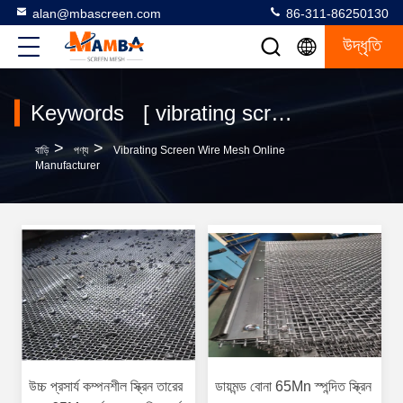
alan@mbascreen.com
86-311-86250130
উদ্ধৃতি
Keywords [ vibrating screen wire mesh ] Match 333 পণ্য
>
>
বাড়ি
পণ্য
Vibrating Screen Wire Mesh Online
Manufacturer
উচ্চ প্রসার্য কম্পনশীল স্ক্রিন তারের
ডায়মন্ড বোনা 65Mn স্পন্দিত স্ক্রিন