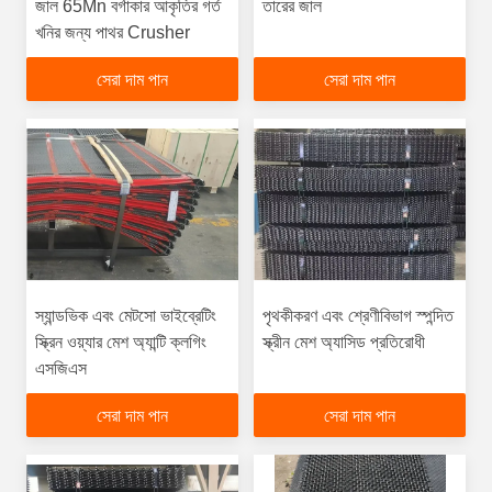
জাল 65Mn বর্গাকার আকৃতির গর্ত
তারের জাল
খনির জন্য পাথর Crusher
সেরা দাম পান
সেরা দাম পান
স্যান্ডভিক এবং মেটসো ভাইব্রেটিং
পৃথকীকরণ এবং শ্রেণীবিভাগ স্পন্দিত
স্ক্রিন ওয়্যার মেশ অ্যান্টি ক্লগিং
স্ক্রীন মেশ অ্যাসিড প্রতিরোধী
এসজিএস
সেরা দাম পান
সেরা দাম পান