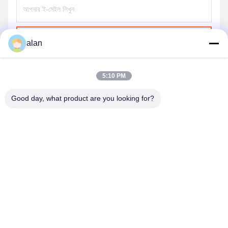
পাঠান
alan
5:10 PM
Good day, what product are you looking for?
ANPING MAMBA SCREEN MESH
MFG.,CO.LTD
alan@mbascreen.com
86-311-86250130
হংকি রাস্তার মোড়, আনপিং কাউন্টি, হেংশুই সিটি, হেবেই প্রদেশ।