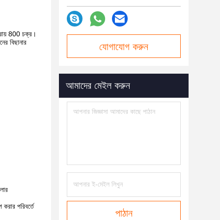
প্রায় 800 চক্র।
ানের বিছানার
যোগাযোগ করুন
আমাদের মেইল ​​করুন
োলার
 করার পরিবর্তে
পাঠান