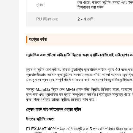
কম খরচে, উচ্চতর স্ক্রীনিং দক্ষতা এবং ইন
সুবিধা:
তিস্থাপন করা সহজ
PU স্ট্রিপ বেধ:
2 - 4 সেমি
পণ্যের বর্ণনা
স্যান্ডভিক এবং মেটসো ভাইব্রেটিং স্ক্রিনের জন্য অ্যান্টি-ক্লগিং হাই ভাইব্রেশন ওয়্
ম্যাম বা স্ক্রীন মেশ স্ক্রীনিং মিডিয়া ইন্ডাস্ট্রি ব্যবসায়িক লাইনে প্রায় 40 ব
প্রয়োজনীয়তার সমাধান ক্লায়েন্টদের সরবরাহ করতে পারি।আমরা আপনার অ্যাপ্লি
এবং বুননের প্রকারের সম্পূর্ণ পরিসীমা অফার করি।আমাদের বিস্তৃত ইনভেন্টরিগ
সমস্ত MamBa স্ক্রিন মেশ MFG কোম্পানির স্ক্রিনিং মিডিয়ার মতো, আমাদের স্কয়
ভাল-দক্ষ এবং প্রশিক্ষিত দল দ্বারা সম্পূর্ণরূপে সমর্থিত।সর্বোত্তম সম্ভাব্য 
কাছ থেকে বর্গাকার তারের স্ক্রীনিং মিডিয়ার দাবি করে।
ফ্লেক্স-ম্যাট হাই-ভাইব্রেশন ওয়্যার স্ক্রীন
উচ্চতর স্ক্রীনিং দক্ষতা
FLEX-MAT 40% পর্যন্ত বেশি থ্রুপুট এবং 5 গুণ বেশি পরিধান জীবন সহ অন্য যেকো