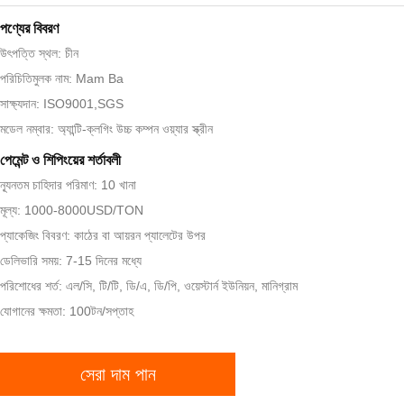
পণ্যের বিবরণ
উৎপত্তি স্থল: চীন
পরিচিতিমুলক নাম: Mam Ba
সাক্ষ্যদান: ISO9001,SGS
মডেল নম্বার: অ্যান্টি-ক্লগিং উচ্চ কম্পন ওয়্যার স্ক্রীন
পেমেন্ট ও শিপিংয়ের শর্তাবলী
ন্যূনতম চাহিদার পরিমাণ: 10 খানা
মূল্য: 1000-8000USD/TON
প্যাকেজিং বিবরণ: কাঠের বা আয়রন প্যালেটের উপর
ডেলিভারি সময়: 7-15 দিনের মধ্যে
পরিশোধের শর্ত: এল/সি, টি/টি, ডি/এ, ডি/পি, ওয়েস্টার্ন ইউনিয়ন, মানিগ্রাম
যোগানের ক্ষমতা: 100টন/সপ্তাহ
সেরা দাম পান