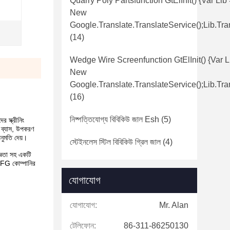
Quarry Poly Partsfunction GtElInit() {var Lib
New
Google.translate.TranslateService();lib.tra
(14)
Wedge Wire Screenfunction GtElInit() {var L
New
Google.translate.TranslateService();lib.tra
(16)
নিষ্পত্তিযোগ্য বিবিকিউ জাল Esh
(5)
র স্ক্রীনিং
র ব্যাস, উপকরণ
নুমতি দেয়।
স্টেইনলেস স্টিল বিবিকিউ গ্রিল জাল
(4)
জ্ঞতা সহ একটি
শ MFG কোম্পানির
যোগাযোগ
যোগাযোগ:
Mr. Alan
টেলিফোন:
86-311-86250130