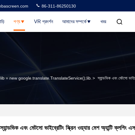
bascreen.com
86-311-86250130
াড়ি
পণ্য
VR প্রদর্শন
আমাদের সম্পর্কে
খবর
lib = new google.translate.TranslateService();lib.
>
স্যান্ডভিক এবং মেটসো ভাইব্র
স্যান্ডভিক এবং মেটসো ভাইব্রেটিং স্ক্রিন ওয়্যার মেশ অ্যান্টি ক্লগিং 