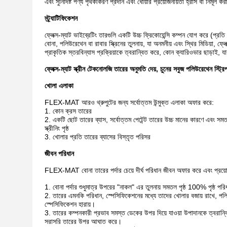
এবং সুনির্দিষ্ট পণ্য পৃথকীকরণ প্রদান এবং ধোয়ার প্রয়োজনীয়তা হ্রাস বা নির্মূল 
স্ট্র্যাটিফিকেশন
ফ্লেক্স-ম্যাট ভাইব্রেটিং তারগুলি একটি উচ্চ ফ্রিকোয়েন্সি কম্পন যোগ করে (প্
বোনা, পলিউরেথেন বা রাবার স্ক্রিনের তুলনায়, যা অনমনীয় এবং স্থির মিডিয়া, ফ্লেক
প্রাকৃতিক স্তরবিন্যাস প্রক্রিয়াকে ত্বরান্বিত করে, কোন ক্যারিওভার ছাড়াই, 
ফ্লেক্স-ম্যাট স্ক্রীন টেকনোলজি তারের অনুমতি দেয়, চুনের সবুজ পলিউরেথেন স্ট্র
খোলা এলাকা
FLEX-MAT আরও থ্রুপুটের জন্য সর্বোত্তম উন্মুক্ত এলাকা অফার করে:
1. কোন ক্রস তারের
2. একটি ছোট তারের ব্যাস, সর্বোত্তম পেটেন্ট তারের উচ্চ মানের কারণে এবং সম
স্ক্রীনিং পৃষ্ঠ
3. খোলার প্রতি তারের ব্যাসের বিস্তৃত পরিসর
জীবন পরিধান
FLEX-MAT বোনা তারের পর্দার চেয়ে দীর্ঘ পরিধান জীবন অফার করে এবং প্রয়োগে
1. বোনা পর্দার শুধুমাত্র উপরের "নাকল" এর তুলনায় সমতল পৃষ্ঠ 100% পৃষ্ঠ পর
2. তারের এমনকি পরিধান, স্পেসিফিকেশনের মধ্যে তাদের খোলার বজায় রাখে, পল
স্পেসিফিকেশন হারায়।
3. তারের কম্পনকারী প্রভাব সমস্ত ডেকের উপর দিয়ে যাওয়া উপাদানকে ত্বরান্
সরাসরি তারের উপর আঘাত করে।