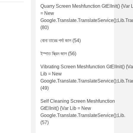
Quarry Screen Meshfunction GtElInit() {var 
= New
Google.translate.TranslateService();lib.tra
(80)
বোনা তারের পর্দা জাল
(54)
ইস্পাত স্ক্রিন জাল
(56)
Vibrating Screen Meshfunction GtElInit() {va
Lib = New
Google.translate.TranslateService();lib.tra
(49)
Self Cleaning Screen Meshfunction
GtElInit() {var Lib = New
Google.translate.TranslateService();lib.
(57)