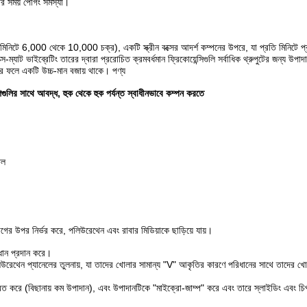
করার সময় পেগিং সমস্যা।
রতি মিনিটে 6,000 থেকে 10,000 চক্র), একটি স্ক্রীন বক্সের আদর্শ কম্পনের উপরে, যা প্রতি মিনিটে 
্স-ম্যাট ভাইব্রেটিং তারের দ্বারা প্ররোচিত ক্রমবর্ধমান ফ্রিকোয়েন্সিগুলি সর্বাধিক থ্রুপুটের জন্য উপাদ
যার ফলে একটি উচ্চ-মান বজায় থাকে। পণ্য
িপগুলির সাথে আবদ্ধ, হুক থেকে হুক পর্যন্ত স্বাধীনভাবে কম্পন করতে
তল
র উপর নির্ভর করে, পলিউরেথেন এবং রাবার মিডিয়াকে ছাড়িয়ে যায়।
িধান প্রদান করে।
িউরেথেন প্যানেলের তুলনায়, যা তাদের খোলার সামান্য "V" আকৃতির কারণে পরিধানের সাথে তাদের খ
বিত করে (বিছানায় কম উপাদান), এবং উপাদানটিকে "মাইক্রো-জাম্প" করে এবং তারে স্লাইডিং এবং চিপ