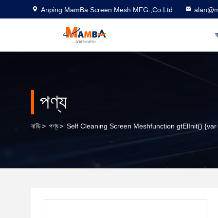
Anping MamBa Screen Mesh MFG.,Co.Ltd
alan@m
ব
পণ্য
বাড়ি
>
পণ্য
>
Self Cleaning Screen Meshfunction gtElInit() {var 