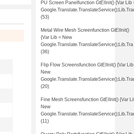
PU Screen Panelfunction GtElInit() {var Lib
Google.translate.TranslateService();lib.tr
(53)
Metal Wire Mesh Screenfunction GtElInit()
{var Lib = New
Google.translate.TranslateService();lib.tra
(36)
Flip Flow Screensfunction GtElInit() {var Lib
New
Google.translate.TranslateService();lib.tra
(20)
Fine Mesh Screensfunction GtElInit() {var Li
New
Google.translate.TranslateService();lib.tra
(11)