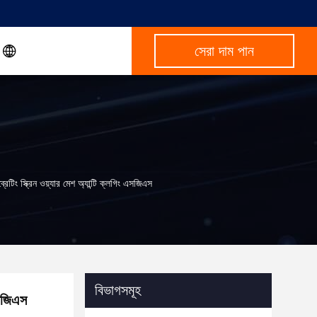
সেরা দাম পান
েটিং স্ক্রিন ওয়্যার মেশ অ্যান্টি ক্লগিং এসজিএস
বিভাগসমূহ
এসজিএস