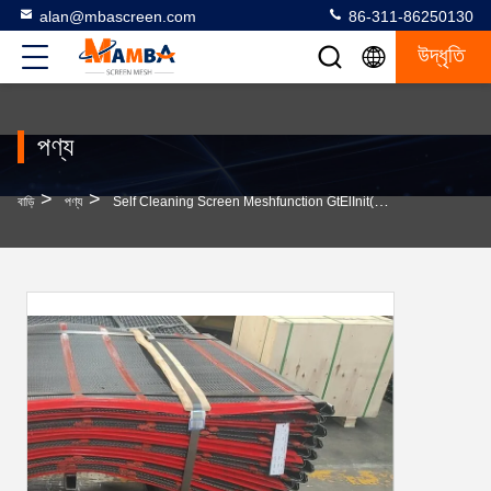
alan@mbascreen.com
86-311-86250130
উদ্ধৃতি
পণ্য
>
>
বাড়ি
পণ্য
Self Cleaning Screen Meshfunction GtElInit() {var Lib = New Google.translate.TranslateService();lib.