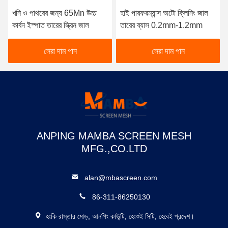
খনি ও পাথরের জন্য 65Mn উচ্চ
হাই পারফরম্যান্স অটো ক্লিনিং জাল
কার্বন ইস্পাত তারের স্ক্রিন জাল
তারের ব্যাস 0.2mm-1.2mm
সেরা দাম পান
সেরা দাম পান
ANPING MAMBA SCREEN MESH
MFG.,CO.LTD
alan@mbascreen.com
86-311-86250130
হংকি রাস্তার মোড়, আনপিং কাউন্টি, হেংশুই সিটি, হেবেই প্রদেশ।