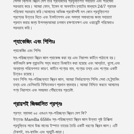
সেলফ ক্লিনিং স্ক্রিন মেশ তার গ্রাহকদের প্রযুক্তিগত সহায়তা এবং পরিষেবা
সরবরাহ করে। আমরা ফোন, ইমেল বা অনলাইন চ্যাটের মাধ্যমে 24/7 গ্রাহক
পরিষেবা সরবরাহ করি।আমাদের অভিজ্ঞ প্রকৌশলী দল কোন প্রযুক্তিগত
প্রশ্নের উত্তর দিতে এবং ইনস্টলেশন এবং সমস্যা সমাধানের জন্য সহায়তা
প্রদান করার জন্য উপলব্ধআমরা চলমান রক্ষণাবেক্ষণ এবং ওয়ারেন্টি পরিষেবাও
সরবরাহ করি।
প্যাকেজিং এবং শিপিংঃ
প্যাকেজিং এবং শিপিং
স্ব-পরিচ্ছন্নতা স্ক্রিন জাল প্যাকেজ করা হয় এবং নিরাপদ কার্টনে পাঠানো হয়।
কার্টনগুলি রুক্ষ হ্যান্ডলিং সহ্য করতে ডিজাইন করা হয়েছে এবং আর্দ্রতা, ধুলো,এবং
অন্যান্য পরিবেশগত কারণ. কার্টনে পণ্যের নাম, পণ্যের তথ্য এবং পণ্যের একটি
চিত্রও রয়েছে।
যখন শিপিং স্ব-পরিচ্ছন্নতা স্ক্রিন জাল, আমরা নির্ভরযোগ্য শিপিং সেবা যে ট্র্যাকিং
তথ্য এবং ডেলিভারি নিশ্চিতকরণ প্রদান ব্যবহার। আমরা নিশ্চিত করতে আমাদের
পণ্য নিরাপদে এবং সময়মত পৌঁছানোর প্রচেষ্টা.
প্রায়শই জিজ্ঞাসিত প্রশ্নঃ
প্রশ্ন: ম্যামবা ৬৫ এমএন স্ব-পরিচ্ছন্ন স্ক্রিন মেশ কি?
উত্তরঃ MamBa 65Mn স্ব-পরিচ্ছন্নতা স্ক্রিন জাল উন্নত পৃষ্ঠ চিকিত্সা
প্রযুক্তির সাথে উচ্চ মানের ইস্পাত তারের তৈরি একটি ধরণের স্ক্রিন জাল। এটি
টেকসই, নন-ব্লকিং এবং অ্যান্টি-জারা।