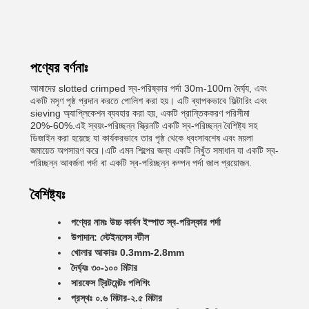
পণ্যের বর্ণনাঃ
আমাদের slotted crimped স্ব-পরিষ্কার পর্দা 30m-100m দৈর্ঘ্য, এবং
একটি মসৃণ পৃষ্ঠ প্রদান করতে পোলিশ করা হয়। এটি ব্যাপকভাবে ফিল্টারিং এবং
sieving অ্যাপ্লিকেশন ব্যবহার করা হয়, একটি প্রান্তিককরণ পরিসীমা
20%-60%.এই স্বয়ং-পরিচ্ছন্ন স্ক্রিনটি একটি স্ব-পরিচ্ছন্ন বৈশিষ্ট্য সহ
ডিজাইন করা হয়েছে যা কার্যকরভাবে তার পৃষ্ঠ থেকে ধ্বংসাবশেষ এবং ময়লা
জমায়েত অপসারণ করে।এটি এমন শিল্পের জন্য একটি নিখুঁত সমাধান যা একটি স্ব-
পরিচ্ছন্ন আবর্জনা পর্দা বা একটি স্ব-পরিচ্ছন্ন কম্পন পর্দা জাল প্রয়োজন.
বৈশিষ্ট্যঃ
পণ্যের নামঃ উচ্চ কার্বন ইস্পাত স্ব-পরিস্কার পর্দা
উপাদান: স্টেইনলেস স্টীল
খোলার আকারঃ 0.3mm-2.8mm
দৈর্ঘ্যঃ ৩০-১০০ মিটার
সারফেস ট্রিটমেন্টঃ পলিশিং
প্রস্থঃ ০.৬ মিটার-২.৫ মিটার