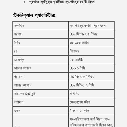
প্রকারঃ স্লটযুক্ত ক্রাইমড স্ব-পরিষ্কারকারী স্ক্রিন
টেকনিক্যাল প্যারামিটারঃ
সম্পত্তি
স্ব-পরিষ্কারকারী স্ক্রিন জাল
প্রস্থ
0.৬ মিটার-২.৫ মিটার
দৈর্ঘ্য
৩০-১০০ মিটার
রঙ
সিলভার
ডিসপ্লে
২০-৬০%
জালের আকার
0.৫-৩ মিমি
প্রয়োগ
ফিল্টারিং এবং সিভিং
তারের ব্যাসার্ধ
0.২ মিমি-১.২ মিমি
সারফেস ট্রিটমেন্ট
পলিশিং
উপাদান
স্টেইনলেস স্টীল
ওজন
1.৫-৭.৫ কেজি
স্ব-পরিচ্ছন্নতা হার্প স্ক্রিন, স্ব-
পরিচ্ছন্নতা কম্পনকারী স্ক্রিন জাল,