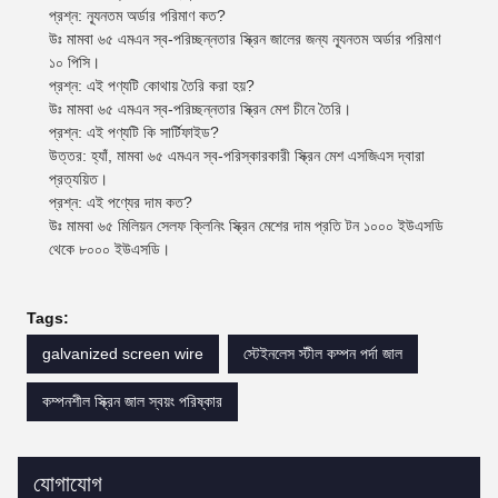
প্রশ্ন: ন্যূনতম অর্ডার পরিমাণ কত?
উঃ মামবা ৬৫ এমএন স্ব-পরিচ্ছন্নতার স্ক্রিন জালের জন্য ন্যূনতম অর্ডার পরিমাণ
১০ পিসি।
প্রশ্ন: এই পণ্যটি কোথায় তৈরি করা হয়?
উঃ মামবা ৬৫ এমএন স্ব-পরিচ্ছন্নতার স্ক্রিন মেশ চীনে তৈরি।
প্রশ্ন: এই পণ্যটি কি সার্টিফাইড?
উত্তর: হ্যাঁ, মামবা ৬৫ এমএন স্ব-পরিস্কারকারী স্ক্রিন মেশ এসজিএস দ্বারা
প্রত্যয়িত।
প্রশ্ন: এই পণ্যের দাম কত?
উঃ মামবা ৬৫ মিলিয়ন সেলফ ক্লিনিং স্ক্রিন মেশের দাম প্রতি টন ১০০০ ইউএসডি
থেকে ৮০০০ ইউএসডি।
Tags:
galvanized screen wire
স্টেইনলেস স্টীল কম্পন পর্দা জাল
কম্পনশীল স্ক্রিন জাল স্বয়ং পরিষ্কার
যোগাযোগ