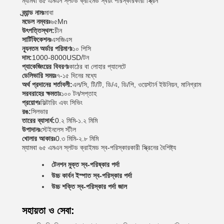
ম্যামবা ৬৫ এমএন স্লটড ক্রাইমড স্বয়ং পরিস্কারকারী স্ক্রিন
ব্র্যান্ড নামঃ
মাবা
মডেল নম্বরঃ
৬৫Mn
উৎপত্তিস্থল:
চীন
সার্টিফিকেশনঃ
এসজিএস
ন্যূনতম অর্ডার পরিমাণঃ
১০ পিসি
দাম:
1000-8000USD/টন
প্যাকেজিংয়ের বিবরণঃ
কাঠের বা লোহার প্যালেটে
ডেলিভারি সময়ঃ
৭-১৫ দিনের মধ্যে
অর্থ প্রদানের শর্তাবলী:
এল/সি, টি/টি, ডি/এ, ডি/পি, ওয়েস্টার্ন ইউনিয়ন, মানিগ্রাম
সরবরাহের ক্ষমতাঃ
১০০ টন/সপ্তাহ
প্রয়োগঃ
ফিল্টারিং এবং সিভিং
রঙ:
সিলভার
তারের ব্যাসার্ধ:
0.২ মিমি-১.২ মিমি
উপাদানঃ
স্টেইনলেস স্টীল
খোলার আকারঃ
0.৩ মিমি-২.৮ মিমি
ম্যামবা ৬৫ এমএন স্লটড ক্রাইমড স্ব-পরিস্কারকারী স্ক্রিনের বৈশিষ্ট্য
টেনশন মুক্ত স্ব-পরিষ্কার পর্দা
উচ্চ কার্বন ইস্পাত স্ব-পরিস্কার পর্দা
উচ্চ শক্তি স্ব-পরিস্কার পর্দা জাল
সহায়তা ও সেবা: