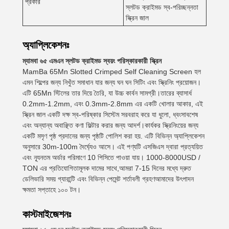
প্রকার
স্লটড ক্রাইমড স্ব-পরিচ্ছন্নতা
স্ক্রিন জাল
অ্যাপ্লিকেশনঃ
ম্যামবা ৬৫ এমএন স্লটড ক্রাইমড স্বয়ং পরিস্কারকারী স্ক্রিন
MamBa 65Mn Slotted Crimped Self Cleaning Screen হল
এমন শিল্পের জন্য নিখুঁত সমাধান যার জন্য ঘন ঘন সিটিং এবং স্ক্রিনিং প্রয়োজন।
এটি 65Mn স্টিলের তার দিয়ে তৈরি, যা উচ্চ কার্বন সামগ্রী।তারের ব্যাসার্ধ
0.2mm-1.2mm, এবং 0.3mm-2.8mm এর একটি খোলার আকার, এই
স্ক্রিন জাল একটি দক্ষ স্ব-পরিষ্কার সিস্টেম সরবরাহ করে যা ধুলো, ধ্বংসাবশেষ
এবং অন্যান্য অবাঞ্ছিত কণা ফিল্টার করার জন্য আদর্শ।কার্যকর স্ক্রিনিংয়ের জন্য
একটি মসৃণ পৃষ্ঠ প্রদানের জন্য পৃষ্ঠটি পোলিশ করা হয়. এটি বিভিন্ন অ্যাপ্লিকেশন
অনুসারে 30m-100m দৈর্ঘ্যেও আসে। এই পণ্যটি এসজিএস দ্বারা প্রত্যয়িত
এবং ন্যূনতম অর্ডার পরিমাণে 10 পিসিতে পাওয়া যায়। 1000-8000USD /
TON এর প্রতিযোগিতামূলক দামের সাথে,আমরা 7-15 দিনের মধ্যে দ্রুত
ডেলিভারি সময় গ্যারান্টি এবং বিভিন্ন পেমেন্ট শর্তাবলী গ্রহণআমাদের উৎপাদন
ক্ষমতা সপ্তাহে ১০০ টন।
কাস্টমাইজেশনঃ