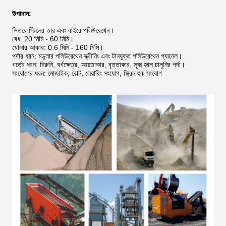
উপাদান:
ভিতরে স্টিলের তার এবং বাইরে পলিউরেথেন।
বেধ: 20 মিমি - 60 মিমি।
খোলার আকার: 0.6 মিমি - 160 মিমি।
পর্দার ধরন: মডুলার পলিউরেথেন স্ক্রীনিং এবং টানযুক্ত পলিউরেথেন প্যানেল।
গর্তের ধরন: চিরুনি, বর্গক্ষেত্র, আয়তাকার, বৃত্তাকার, সূক্ষ্ম জাল চালুনির পর্দা।
সংযোগের ধরন: মোজাইক, বোল্ট, লেয়ারিং সংযোগ, স্ক্রিন হুক সংযোগ