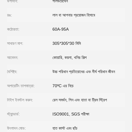
উপাদান:
পলিউরেথেন
রঙ:
লাল বা আপনার প্রয়োজন হিসাবে
কঠোরতা:
60A-95A
সাধারণ মাপ:
305*305*30 মিমি
আবেদন:
কোয়ারি, কয়লা, খনির শিল্প
বৈশিষ্ট্য:
উচ্চ পরিধান প্রতিরোধের এবং দীর্ঘ পরিধান জীবন
অপারেটিং তাপমাত্রা:
70ºC এর নিচে
টাইপ ইনস্টল করুন:
রেল সমর্থন, পিন এবং হাতা বা ট্রিম স্ট্রিপ
স্ট্যান্ডার্ড:
ISO9001, SGS পরীক্ষা
উৎপাদন মোড:
হাত কাস্ট এবং ছাঁচ