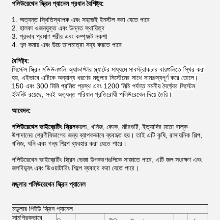
পলিউরেথেন স্ক্রিন প্যানেল প্রধান বৈশিষ্ট্য:
1. অত্যন্ত স্থিতিস্থাপক এবং সহজেই ইনস্টল করা যেতে পারে
2. হালকা ওজনযুক্ত এবং উন্নত স্থায়িত্ব
3. প্রভাব প্রমাণ শরীর এবং কম্প্যাক্ট নকশা
4. শব্দ কমায় এবং উচ্চ তাপমাত্রা সহ্য করতে পারে
বৈশিষ্ট্য:
সিস্টেম স্ক্রিন মডিউলগুলি অ্যাডাপ্টার স্ল্যাটের মাধ্যমে সাবস্ট্রাকচার বারগুলিতে স্থির করা
হয়, এইভাবে এটিকে অন্যান্য ধরণের মডুলার সিস্টেমের সাথে সামঞ্জস্যপূর্ণ করে তোলে।
150 এবং 300 মিমি প্রমিত প্রস্থ এবং 1200 মিমি পর্যন্ত নমনীয় দৈর্ঘ্যের সিস্টেম
ইউনিট রয়েছে, সবই অত্যন্ত পরিধান প্রতিরোধী পলিউরেথেন দিয়ে তৈরি।
আবেদন:
পলিউরেথেন ভাইব্রেটিং স্ক্রিন
কয়লা, খনিজ, কোক, মটরশুটি, ইত্যাদির মতো বাল্ক
উপাদানের শ্রেণীবিভাগের জন্য ব্যাপকভাবে ব্যবহৃত হয়। তাই এটি কৃষি, রাসায়নিক শিল্প,
খনিজ, খনি এবং গন্ধ শিল্পে ব্যবহার করা যেতে পারে।
পলিউরেথেন ভাইব্রেটিং স্ক্রিন ভেজা উপকরণগুলিকে সাজাতে পারে, এটি জল সংরক্ষণ এবং
জলবিদ্যুৎ এবং ডিওয়াটারিং শিল্পে ব্যবহার করা যেতে পারে।
মডুলার পলিউরেথেন স্ক্রিন প্যানেল
মডুলার পিইউ স্ক্রিন প্যানেল
সামগ্রিকভাবে