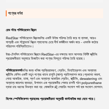
পণ্যের বর্ণনা
রেড স্টার পলিউরেথেন স্ক্রিন
RedStar পলিউরেথেন স্ক্রিনগুলির একটি উইজ পরিসর তৈরি করে যা হালকা, আরও
সাশ্রয়ী এবং স্ট্যান্ডার্ড স্ক্রিন প্যানেলের চেয়ে দীর্ঘ কর্মজীবন অর্জন করে - এমনকি কঠোর
পরিচালন পরিস্থিতিতেও।
উচ্চ-টেনসিল পলিউরেথেন স্ক্রিনে RedStar-এর দক্ষতার ফলে আপনার নির্দিষ্ট স্ক্রীনিং
প্রয়োজনীয়তা অনুসারে ডিজাইন করা পণ্যের বিস্তৃত পরিসর তৈরি হয়েছে।
পলিউরেথেন
পর্দা
খনির জন্য খনিজ প্রক্রিয়াকরণ, গ্রেডিং, ডিহাইড্রেশন এবং অন্যান্য
স্ক্রীনিং মেশিন একটি নতুন পণ্যের ধাতব চালুনি (জাল) প্রতিস্থাপন করে।প্রধানত কয়লা,
লোহা আকরিক, তামা, স্বর্ণ এবং অন্যান্য আকরিক গ্রেডিং, স্ক্রীনিং, dewatering এবং
অন্যান্য জায়গায় ব্যবহৃত, উপাদান এক প্রয়োজনীয় শেকার চালনী গঠন polyurethane
দ্বারা চার ধরনের বিভক্ত করা হয়: মোজাইক বল্টু লেয়ারিং সংযোগ পর্দা হুক সংযোগ যোগদান.
বিশেষ স্পেসিফিকেশন গ্রাহকের প্রয়োজনীয়তা অনুযায়ী কাস্টমাইজ করা যেতে পারে।