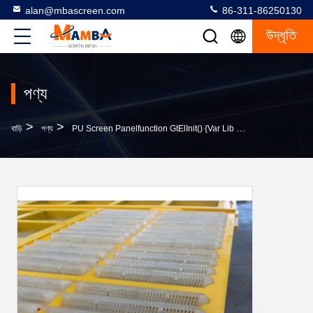
alan@mbascreen.com
86-311-86250130
উদ্ধৃতি
পণ্য
>
>
বাড়ি
পণ্য
PU Screen Panelfunction GtElInit() {var Lib = New Google.translate.TranslateService();lib.translateP