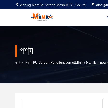
Anping MamBa Screen Mesh MFG.,Co.Ltd
alan@m
ব
পণ্য
বাড়ি
>
পণ্য
>
PU Screen Panelfunction gtElInit() {var lib = new 