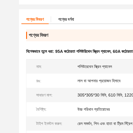
পণ্যের বিবরণ
পণ্যের বর্ণনা
পণ্যের বিবরণ
বিশেষভাবে তুলে ধরা:
95A কঠোরতা পলিউরিথেন স্ক্রিন প্যানেল
,
60A কঠোরতা পল
নাম:
পলিউরেথেন স্ক্রিন প্যানেল
রঙ:
লাল বা আপনার প্রয়োজন হিসাবে
সাধারণ মাপ:
305*305*30 মিমি, 610 মিমি, 1220
বৈশিষ্ট্য:
উচ্চ পরিধান প্রতিরোধের
টাইপ ইনস্টল করুন:
রেল সমর্থন, পিন এবং হাতা বা ট্রিম স্ট্রিপ