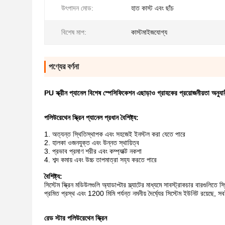
উৎপাদন মোড:
হাত কাস্ট এবং ছাঁচ
বিশেষ মাপ:
কাস্টমাইজযোগ্য
পণ্যের বর্ণনা
PU স্ক্রীন প্যানেল বিশেষ স্পেসিফিকেশন এছাড়াও গ্রাহকের প্রয়োজনীয়তা অনুযা
পলিউরেথেন স্ক্রিন প্যানেল প্রধান বৈশিষ্ট্য:
1. অত্যন্ত স্থিতিস্থাপক এবং সহজেই ইনস্টল করা যেতে পারে
2. হালকা ওজনযুক্ত এবং উন্নত স্থায়িত্ব
3. প্রভাব প্রমাণ শরীর এবং কম্প্যাক্ট নকশা
4. শব্দ কমায় এবং উচ্চ তাপমাত্রা সহ্য করতে পারে
বৈশিষ্ট্য:
সিস্টেম স্ক্রিন মডিউলগুলি অ্যাডাপ্টার স্ল্যাটের মাধ্যমে সাবস্ট্রাকচার বারগুল
প্রমিত প্রস্থ এবং 1200 মিমি পর্যন্ত নমনীয় দৈর্ঘ্যের সিস্টেম ইউনিট রয়েছে,
রেড স্টার পলিউরেথেন স্ক্রিন