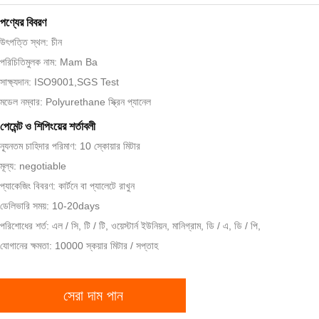
পণ্যের বিবরণ
উৎপত্তি স্থল: চীন
পরিচিতিমুলক নাম: Mam Ba
সাক্ষ্যদান: ISO9001,SGS Test
মডেল নম্বার: Polyurethane স্ক্রিন প্যানেল
পেমেন্ট ও শিপিংয়ের শর্তাবলী
ন্যূনতম চাহিদার পরিমাণ: 10 স্কোয়ার মিটার
মূল্য: negotiable
প্যাকেজিং বিবরণ: কার্টনে বা প্যালেটে রাখুন
ডেলিভারি সময়: 10-20days
পরিশোধের শর্ত: এল / সি, টি / টি, ওয়েস্টার্ন ইউনিয়ন, মানিগ্রাম, ডি / এ, ডি / পি,
যোগানের ক্ষমতা: 10000 স্কয়ার মিটার / সপ্তাহ
সেরা দাম পান