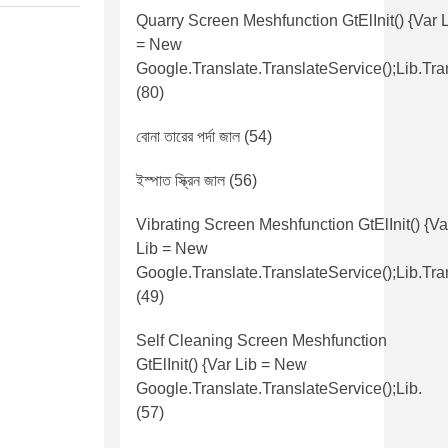
Quarry Screen Meshfunction GtElInit() {var 
= New
Google.translate.TranslateService();lib.tra
(80)
বোনা তারের পর্দা জাল
(54)
ইস্পাত স্ক্রিন জাল
(56)
Vibrating Screen Meshfunction GtElInit() {va
Lib = New
Google.translate.TranslateService();lib.tra
(49)
Self Cleaning Screen Meshfunction
GtElInit() {var Lib = New
Google.translate.TranslateService();lib.
(57)