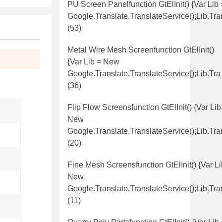
PU Screen Panelfunction GtElInit() {var Lib
Google.translate.TranslateService();lib.tr
(53)
Metal Wire Mesh Screenfunction GtElInit()
{var Lib = New
Google.translate.TranslateService();lib.tra
(36)
Flip Flow Screensfunction GtElInit() {var Lib
New
Google.translate.TranslateService();lib.tra
(20)
Fine Mesh Screensfunction GtElInit() {var Li
New
Google.translate.TranslateService();lib.tra
(11)