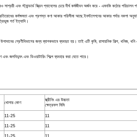
রয়ী এবং স্ট্যান্ডার্ড স্ক্রিন প্যানেলের চেয়ে দীর্ঘ কর্মজীবন অর্জন করে - এমনকি কঠোর পরিচালন
 প্রতিরোধের কর্মক্ষমতা এবং প্রশস্ত কণা আকার পরিসীমা আছে.ইনস্টলেশনের আকার পর্দার নকশা অনুযায়
্রিভুজ গর্ত ইত্যাদি।
পাদানের শ্রেণীবিভাগের জন্য ব্যাপকভাবে ব্যবহৃত হয়। তাই এটি কৃষি, রাসায়নিক শিল্প, খনিজ, খনি এ
 এবং জলবিদ্যুৎ এবং ডিওয়াটারিং শিল্পে ব্যবহার করা যেতে পারে।
স্ক্রীনিং এর উচ্চতা
খোলার কোণ
ক্ষেত্রফল মিমি
11-25
11
11-25
11
11-25
11