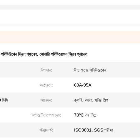
িউরিথেন স্ক্রিন প্যানেল
,
কোয়ারি পলিউরেথেন স্ক্রিন প্যানেল
উপাদান:
উচ্চ মানের পলিউরেথেন
কঠোরতা:
60A-95A
 মিমি
আবেদন:
ক্যারি, কয়লা, খনির শিল্প
অপারেটিং তাপমাত্রা:
70ºC এর নিচে
স্ট্যান্ডার্ড:
ISO9001, SGS পরীক্ষা