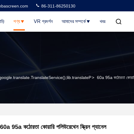
bascreen.com
86-311-86250130
াড়ি
পণ্য
VR প্রদর্শন
আমাদের সম্পর্কে
খবর
google.translate.TranslateService();lib.translateP
>
60a 95a কঠোরতা কোয়ারি 
60a 95a কঠোরতা কোয়ারি পলিউরেথেন স্ক্রিন প্যানেল