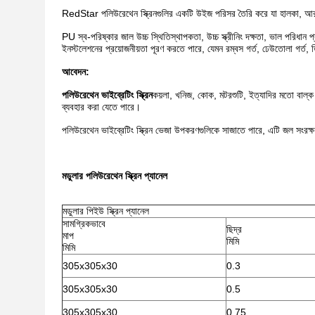
RedStar পলিউরেথেন স্ক্রিনগুলির একটি উইজ পরিসর তৈরি করে যা হালকা, আরও সাশ্
PU স্ব-পরিষ্কার জাল উচ্চ স্থিতিস্থাপকতা, উচ্চ স্ক্রীনিং দক্ষতা, ভাল পরিধান
ইনস্টলেশনের প্রয়োজনীয়তা পূরণ করতে পারে, যেমন রম্বস গর্ত, ঢেউতোলা গর্ত, ত
আবেদন:
পলিউরেথেন ভাইব্রেটিং স্ক্রিন
কয়লা, খনিজ, কোক, মটরশুটি, ইত্যাদির মতো বাল্ক উ
ব্যবহার করা যেতে পারে।
পলিউরেথেন ভাইব্রেটিং স্ক্রিন ভেজা উপকরণগুলিকে সাজাতে পারে, এটি জল সংরক্ষণ
মডুলার পলিউরেথেন স্ক্রিন প্যানেল
মডুলার পিইউ স্ক্রিন প্যানেল
সামগ্রিকভাবে
ছিদ্র
মাপ
মিমি
মিমি
305x305x30
0.3
305x305x30
0.5
305x305x30
0.75