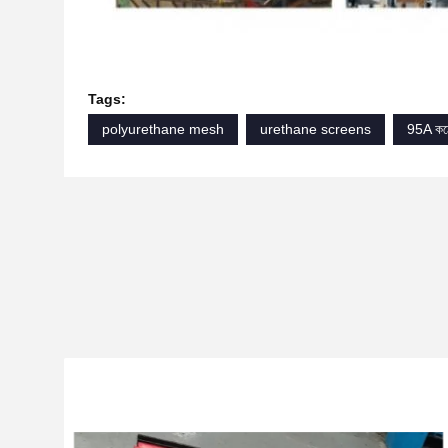
Tags:
polyurethane mesh
urethane screens
95A কঠো