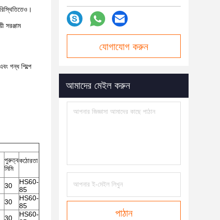
 পরিস্থিতিতেও।
ী সরঞ্জাম
যোগাযোগ করুন
বং গন্ধ শিল্পে
আমাদের মেইল ​​করুন
পুরুত্ব
কঠোরতা
মিমি
HS60-
30
85
HS60-
30
85
পাঠান
HS60-
30