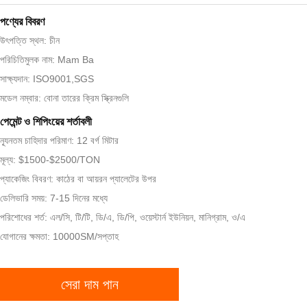
পণ্যের বিবরণ
উৎপত্তি স্থল: চীন
পরিচিতিমুলক নাম: Mam Ba
সাক্ষ্যদান: ISO9001,SGS
মডেল নম্বার: বোনা তারের ক্রিম স্ক্রিনগুলি
পেমেন্ট ও শিপিংয়ের শর্তাবলী
ন্যূনতম চাহিদার পরিমাণ: 12 বর্গ মিটার
মূল্য: $1500-$2500/TON
প্যাকেজিং বিবরণ: কাঠের বা আয়রন প্যালেটের উপর
ডেলিভারি সময়: 7-15 দিনের মধ্যে
পরিশোধের শর্ত: এল/সি, টি/টি, ডি/এ, ডি/পি, ওয়েস্টার্ন ইউনিয়ন, মানিগ্রাম, ও/এ
যোগানের ক্ষমতা: 10000SM/সপ্তাহ
সেরা দাম পান