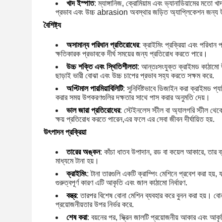
খাদ ইস্পাত
: ম্যাঙ্গানিজ, ক্রোমিয়াম এবং ভ্যানাডিয়ামের মতো 
প্রভাব এবং উচ্চ abrasion অবস্থার জড়িত অ্যাপ্লিকেশন জন্য 
বৈশিষ্ট্য
অসামান্য পরিধান প্রতিরোধের
: ক্রাইমিং প্রক্রিয়া এবং পরিধা
ক্ষতিকারক প্রভাবকে দীর্ঘ সময়ের জন্য প্রতিরোধ করতে পারে।
উচ্চ শক্তি এবং স্থিতিশীলতা
: আন্তঃসংযুক্ত ক্রাইমড কাঠামো উ
ছাড়াই ভারী বোঝা এবং উচ্চ চাপের প্রভাব সহ্য করতে সক্ষম করে.
অপ্টিমাল পারমিয়াবিলিটি
: সুনির্দিষ্টভাবে ডিজাইন করা ক্রাইমড প
করার সময় উপকরণগুলির দক্ষতার সাথে পাস করার অনুমতি দেয়।
ভাল জারা প্রতিরোধের
: স্টেইনলেস স্টীল বা অ্যালগরি স্টীল থেকে
ক্ষয় প্রতিরোধ করতে পারেন,এর ফলে এর সেবা জীবন দীর্ঘায়িত হয়.
উৎপাদন প্রক্রিয়া
তারের অঙ্কন
: কাঁচা ধাতব উপাদান, রড বা কয়েল আকারে, তার ব্য
মাধ্যমে টানা হয়।
ক্রাইমিং
: টানা তারগুলি একটি ক্রাম্পিং মেশিনে প্রবেশ করা হয়, য
গুরুত্বপূর্ণ কারণ এটি আকৃতি এবং জাল কাঠামো নির্ধারণ.
বস্ত্র
: তারপর বিশেষ বোনা মেশিন ব্যবহার করে বুনন করা হয়। বোনা
প্রয়োজনীয়তার উপর নির্ভর করে.
শেষ করা
: বয়নের পর, স্ক্রিন জালটি প্রয়োজনীয় আকার এবং আক