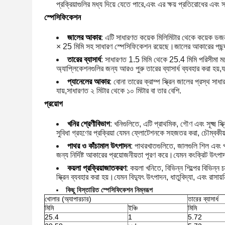
প্রক্রিয়াগুলির মধ্য দিয়ে যেতে পারে,এবং এর ক্ষয় প্রতিরোধের এবং স্থ
স্পেসিফিকেশন
জালের আকার
: এটি সাধারণত কয়েক মিলিমিটার থেকে কয়েক ডজন 
× 25 মিমি সহ সাধারণ স্পেসিফিকেশন রয়েছে।জালের আকারের পছন্দটি 
তারের ব্যাসার্ধ
: সাধারণত 1.5 মিমি থেকে 25.4 মিমি পরিসীমা মধ্
অ্যাপ্লিকেশনগুলির জন্য আরও পুরু তারের ব্যাসার্ধ ব্যবহার করা হয়,য
প্যানেলের আকার
: বোনা তারের ক্রাম্প স্ক্রিন জালের প্রস্থ সা
যায়,সাধারণত ২ মিটার থেকে ১০ মিটার বা তার বেশি.
প্রয়োগ
খনির শ্রেণীবিভাগ
: খনিগুলিতে, এটি প্রাথমিক, গৌণ এবং সূক্ষ্ম স
সুবিধা গ্রহণের প্রক্রিয়া যেমন ফ্লোটেশনকে সহজতর করা, চৌম্বকীয় 
পাথর ও কাঁচামাল উৎপাদন
: পাথরখাতগুলিতে, জালগুলি শিল এবং পাথ
জন্য নির্দিষ্ট আকারের প্রয়োজনীয়তা পূরণ করে।যেমন কংক্রিট উৎপাদন
কয়লা প্রক্রিয়াজাতকরণ
: কয়লা খনিতে, বিভিন্ন শিল্পের বিভিন্
স্ক্রিন ব্যবহার করা হয়।যেমন বিদ্যুৎ উৎপাদন, ধাতুবিদ্যা, এবং রাস
কিছু বিস্তারিত স্পেসিফিকেশন নিম্নরূপ
খোলার (অ্যাপারচার)
তারের ব্যাসার্ধ
মিমি
ইঞ্চি
মিমি
25.4
1
5.72