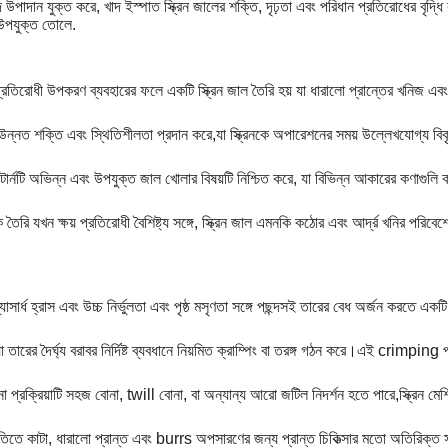
খাদ উপাদান যুক্ত করে, খাদ ইস্পাত স্ক্রিন জালের শক্তি, দৃঢ়তা এবং পরিধান প্রতিরোধের বৃদ্
উপযুক্ত তোলে.
ন প্রতিরোধী উপকরণ ব্যবহারের ফলে একটি স্ক্রিন জাল তৈরি হয় যা ধারালো প্রান্তের খনিজ এব
ন্নত শক্তি এবং স্থিতিশীলতা প্রদান করে,যা স্ক্রিনকে অপারেশনের সময় উল্লেখযোগ্য বিকৃত
্যাটার্নটি অভিন্ন এবং উপযুক্ত জাল খোলার বিষয়টি নিশ্চিত করে, যা বিভিন্ন আকারের কণাগুলি 
 তৈরি যখন ক্ষয় প্রতিরোধী বৈশিষ্ট্য সঙ্গে, স্ক্রিন জাল এমনকি কঠোর এবং আর্দ্র খনির পরিবেশ
াসার্ধ হ্রাস এবং উচ্চ নির্ভুলতা এবং পৃষ্ঠ মসৃণতা সঙ্গে পছন্দসই তারের বেধ অর্জন করতে এক
া তারের দৈর্ঘ্য বরাবর নির্দিষ্ট ব্যবধানে নিয়মিত ক্রাম্পিং বা তরঙ্গ গঠন করে।এই crimping প্
 প্রক্রিয়াটি সহজ বোনা, twill বোনা, বা অন্যান্য আরো জটিল নিদর্শন হতে পারে,স্ক্রিন মেশ
ৃতিতে কাটা, ধারালো প্রান্ত এবং burrs অপসারণের জন্য প্রান্ত চিকিত্সার মতো অতিরিক্ত 