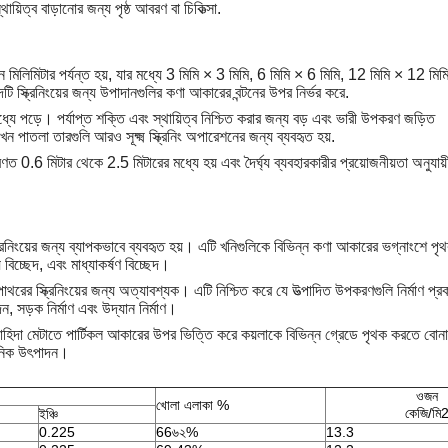
ায়িত্ব বাড়ানোর জন্য পৃষ্ঠ আবরণ বা চিকিত্সা.
মিলিমিটার পর্যন্ত হয়, যার মধ্যে 3 মিমি × 3 মিমি, 6 মিমি × 6 মিমি, 12 মিমি × 12 মি
স্ক্রিনিংয়ের জন্য উপাদানগুলির কণা আকারের বন্টনের উপর নির্ভর করে.
যে পড়ে। পর্যাপ্ত শক্তি এবং স্থায়িত্ব নিশ্চিত করার জন্য বড় এবং ভারী উপকরণ জড়িত
খন পাতলা তারগুলি আরও সূক্ষ্ম স্ক্রিনিং অপারেশনের জন্য ব্যবহৃত হয়.
ধারণত 0.6 মিটার থেকে 2.5 মিটারের মধ্যে হয় এবং দৈর্ঘ্য ব্যবহারকারীর প্রয়োজনীয়তা অনুযায
্ক্রিনিংয়ের জন্য ব্যাপকভাবে ব্যবহৃত হয়। এটি খনিগুলিকে বিভিন্ন কণা আকারের ভগ্নাংশে পৃ
বিচ্ছেদ, এবং মাধ্যাকর্ষণ বিচ্ছেদ।
রের স্ক্রিনিংয়ের জন্য অত্যাবশ্যক। এটি নিশ্চিত করে যে উত্পাদিত উপকরণগুলি নির্মাণ প্রকল
, সড়ক নির্মাণ এবং উদ্যান নির্মাণ।
ন চাহিদা মেটাতে পার্টিকল আকারের উপর ভিত্তি করে কয়লাকে বিভিন্ন গ্রেডে পৃথক করতে বোনা
ায়নিক উৎপাদন।
ওজন
খোলা এলাকা %
কেজি/মি
ইঞ্চি
0.225
66৬২%
13.3