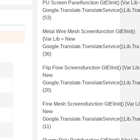
PU Screen Panelfunction GtElInit() {var Lib
Google.translate.TranslateService();lib.tr
(53)
Metal Wire Mesh Screenfunction GtElInit()
{var Lib = New
Google.translate.TranslateService();lib.tra
(36)
Flip Flow Screensfunction GtElInit() {var Lib
New
Google.translate.TranslateService();lib.tra
(20)
Fine Mesh Screensfunction GtElInit() {var Li
New
Google.translate.TranslateService();lib.tra
(11)