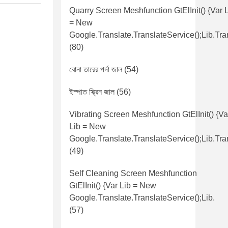
Quarry Screen Meshfunction GtElInit() {var 
= New
Google.translate.TranslateService();lib.tra
(80)
বোনা তারের পর্দা জাল
(54)
ইস্পাত স্ক্রিন জাল
(56)
Vibrating Screen Meshfunction GtElInit() {va
Lib = New
Google.translate.TranslateService();lib.tra
(49)
Self Cleaning Screen Meshfunction
GtElInit() {var Lib = New
Google.translate.TranslateService();lib.
(57)