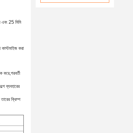
মি এবং 25 মিমি
়ী কাস্টমাইজ করা
থক করে,পরবর্তী
্পে ব্যবহারের
 তারের ক্রিম্প
2