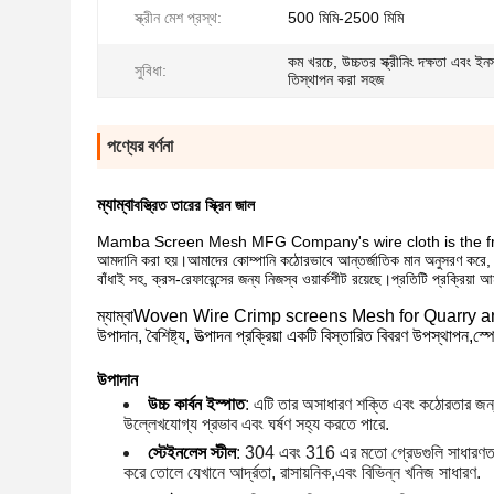
স্ক্রীন মেশ প্রস্থ:
500 মিমি-2500 মিমি
কম খরচে, উচ্চতর স্ক্রীনিং দক্ষতা এবং ইন
সুবিধা:
তিস্থাপন করা সহজ
পণ্যের বর্ণনা
ম্যাম্বা
বস্ত্রিত তারের স্ক্রিন জাল
Mamba Screen Mesh MFG Company's wire cloth is the fruit of
আমদানি করা হয়।আমাদের কোম্পানি কঠোরভাবে আন্তর্জাতিক মান অনুসরণ করে, ইন্ডাস্
বাঁধাই সহ, ক্রস-রেফারেন্সের জন্য নিজস্ব ওয়ার্কশীট রয়েছে।প্রতিটি প্রক্রিয়া 
ম্যাম্বা
Woven Wire Crimp screens Mesh for Quarry and Mi
উপাদান, বৈশিষ্ট্য, উত্পাদন প্রক্রিয়া একটি বিস্তারিত বিবরণ উপস্থাপন,স
উপাদান
উচ্চ কার্বন ইস্পাত
: এটি তার অসাধারণ শক্তি এবং কঠোরতার জন্য পছ
উল্লেখযোগ্য প্রভাব এবং ঘর্ষণ সহ্য করতে পারে.
স্টেইনলেস স্টীল
: 304 এবং 316 এর মতো গ্রেডগুলি সাধারণত ব্যব
করে তোলে যেখানে আর্দ্রতা, রাসায়নিক,এবং বিভিন্ন খনিজ সাধারণ.