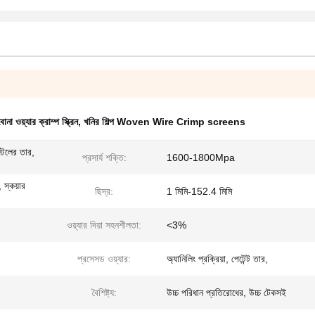
োনা ওয়্যার ক্রাম্প স্ক্রিন
,
খনির শিল্প Woven Wire Crimp screens
স্টিলের তার,
প্রসার্য শক্তি:
1600-1800Mpa
 স্কয়ার
ছিদ্র:
1 মিমি-152.4 মিমি
ওয়্যার দিয়া সহনশীলতা:
<3%
প্রসেসড ওয়্যার:
অ্যানিলিং প্রক্রিয়া, পেটেন্ট তার,
বৈশিষ্ট্য:
উচ্চ পরিধান প্রতিরোধের, উচ্চ টেকসই