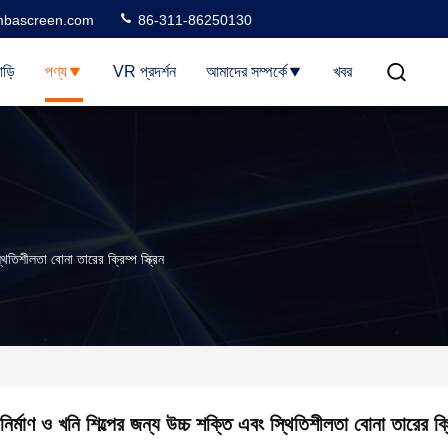
bascreen.com
86-311-86250130
াড়ি
পণ্য
VR প্রদর্শন
আমাদের সম্পর্কে
খবর
্থিতিশীলতা বোনা তারের ক্রিম্প স্ক্রিন
নির্মাণ ও খনি শিল্পের জন্য উচ্চ শক্তি এবং স্থিতিশীলতা বোনা তারের ক্রি