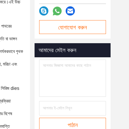
ধি করে।এই উচ্চ
ং পাথরের
যোগাযোগ করুন
ি বা ভাঙ্গন
আমাদের মেইল ​​করুন
কার্যকরভাবে পৃথক
ে, মরিচা এবং
টি সিরিজ dies
রক্রিয়া
ির বিশেষ
পাঠান
সমাপ্তি