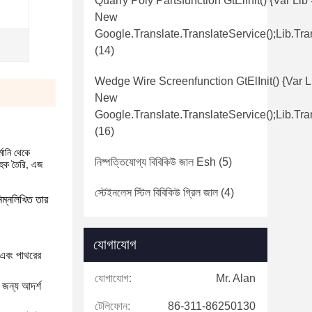
Quarry Poly Partsfunction GtElInit() {var Lib
New
Google.translate.TranslateService();lib.tra
(14)
Wedge Wire Screenfunction GtElInit() {var L
New
Google.translate.TranslateService();lib.tra
(16)
ানি থেকে
নিষ্পত্তিযোগ্য বিবিকিউ জাল Esh
(5)
 হুক তৈরি, এজ
স্টেইনলেস স্টিল বিবিকিউ গ্রিল জাল
(4)
নলিখিত তার
যোগাযোগ
ন এবং পাথরের
যোগাযোগ:
Mr. Alan
 জন্য আদর্শ
টেলিফোন:
86-311-86250130