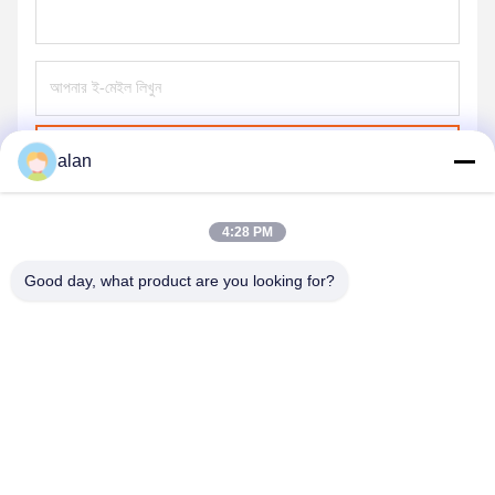
পাঠান
alan
4:28 PM
Good day, what product are you looking for?
ANPING MAMBA SCREEN MESH
MFG.,CO.LTD
alan@mbascreen.com
86-311-86250130