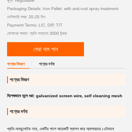
মূল্য: negotiable
Packaging Details: Iron Pallet, with anti-rust spray treatment
ডেলিভারি সময়: 20-25 দিন
Payment Terms: L/C, D/P, T/T
যোগানের ক্ষমতা: প্রতি সপ্তাহে 3000 টুকরা
সেরা দাম পান
পণ্যের বিবরণ
পণ্যের বর্ণনা
পণ্যের বিবরণ
বিশেষভাবে তুলে ধরা:
galvanized screen wire
,
self cleaning mesh
পণ্যের বর্ণনা
প্রতি-অনডুলেটেড তার, একটির পাশে আরেকটি স্থাপন করে অ্যাপারচার।এইভাবে