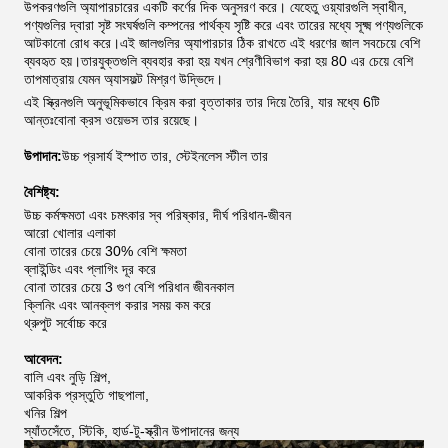
উপকরণগুলি অ্যাপারচারের একটি কর্ণের দিক অনুসরণ করে। যেহেতু ওয়্যারগুলি স্বাধীন,
পণ্যগুলির দ্বারা সৃষ্ট সংঘর্ষগুলি কম্পনের পার্থক্য সৃষ্টি করে এবং তারের মধ্যে সূক্ষ্ম পণ্যগুলিকে
আটকানো রোধ করে।এই জালগুলির অ্যাপারচার ঠিক রাখতে এই ধরণের জাল সবচেয়ে বেশি
ব্যবহৃত হয়।তারযুক্তগুলি ব্যবহার করা হয় যখন শ্রেণীবিভাগ করা হয় 80 এর চেয়ে বেশি
তাপমাত্রায় যেমন অ্যাসফল্ট মিশ্রণ উদ্ভিদে।
এই স্ক্রিনগুলি অনুভূমিকভাবে ক্রিম করা বৃত্তাকার তার দিয়ে তৈরি, যার মধ্যে 6টি
আন্তঃবোনা ক্রস ওয়েভস তার রয়েছে।
উপাদান:
উচ্চ প্রসার্য ইস্পাত তার, স্টেইনলেস স্টীল তার
বৈশিষ্ট্য:
উচ্চ কর্মক্ষমতা এবং চমৎকার স্ব পরিষ্কার, দীর্ঘ পরিধান-জীবন
আরো খোলার এলাকা
বোনা তারের চেয়ে 30% বেশি ক্ষমতা
ব্লাইন্ডিং এবং প্লাগিং দূর করে
বোনা তারের চেয়ে 3 গুণ বেশি পরিধান জীবনকাল
ক্লিনিং এবং আনক্লগ করার সময় কম করে
থ্রুপুট সর্বোচ্চ করে
আবেদন:
বালি এবং নুড়ি শিল্প,
আকরিক প্রস্তুতি গাছপালা,
খনির শিল্প
স্যাঁতসেঁতে, স্টিকি, হার্ড-টু-স্ক্রীন উপাদানের জন্য