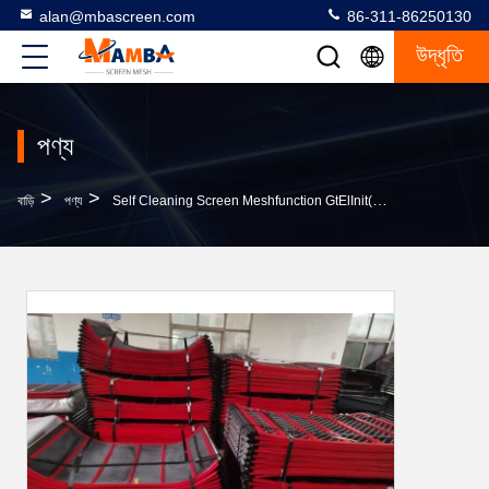
alan@mbascreen.com
86-311-86250130
উদ্ধৃতি
পণ্য
>
>
বাড়ি
পণ্য
Self Cleaning Screen Meshfunction GtElInit() {var Lib = New Google.translate.TranslateService();lib.