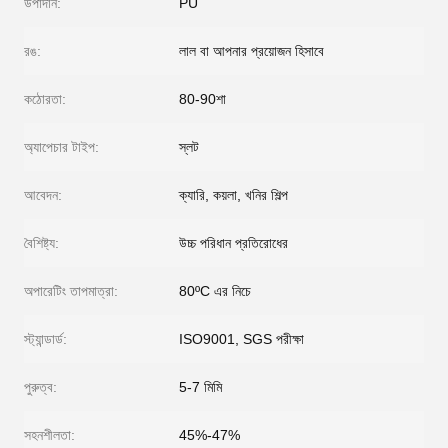
উপাদান:
PU
রঙ:
লাল বা আপনার প্রয়োজন হিসাবে
কঠোরতা:
80-90শা
অ্যাপেচার টাইপ:
স্লট
আবেদন:
ক্যারি, কয়লা, খনির শিল্প
বৈশিষ্ট্য:
উচ্চ পরিধান প্রতিরোধের
অপারেটিং তাপমাত্রা:
80ºC এর নিচে
স্ট্যান্ডার্ড:
ISO9001, SGS পরীক্ষা
পুরুত্ব:
5-7 মিমি
সহনশীলতা:
45%-47%