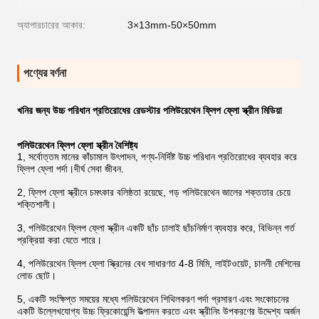
অ্যাপারচারের আকার:
3×13mm-50×50mm
পণ্যের বর্ণনা
খনির জন্য উচ্চ পরিধান প্রতিরোধের রেডস্টার পলিউরেথেন ফ্লিপ ফ্লো স্ক্রীন মিডিয়া
পলিউরেথেন ফ্লিপ ফ্লো স্ক্রীন বৈশিষ্ট্য
1, সর্বোত্তম মানের কাঁচামাল উৎপাদন, পণ্য-নির্দিষ্ট উচ্চ পরিধান প্রতিরোধের ব্যবহার করে
ফ্লিপ ফ্লো পর্দা।দীর্ঘ সেবা জীবন.
2, ফ্লিপ ফ্লো স্ক্রীনে চমৎকার বলিষ্ঠতা রয়েছে, গড় পলিউরেথেন জালের শক্ততার চেয়ে
শক্তিশালী।
3, পলিউরেথেন ফ্লিপ ফ্লো স্ক্রীন একটি ছাঁচ ঢালাই ছাঁচনির্মাণ ব্যবহার করে, বিভিন্ন গর্ত
প্রক্রিয়া করা যেতে পারে।
4, পলিউরেথেন ফ্লিপ ফ্লো স্ক্রিনের বেধ সাধারণত 4-8 মিমি, লাইটওয়েট, চালনী মেশিনের
লোড ছোট।
5, একটি সংক্ষিপ্ত সময়ের মধ্যে পলিউরেথেন শিথিলকরণ পর্দা প্রসারণ এবং সংকোচনের
একটি উল্লেখযোগ্য উচ্চ ফ্রিকোয়েন্সি উত্পাদন করতে এবং স্ক্রীনিং উপকরণের উদ্দেশ্য অর্জন