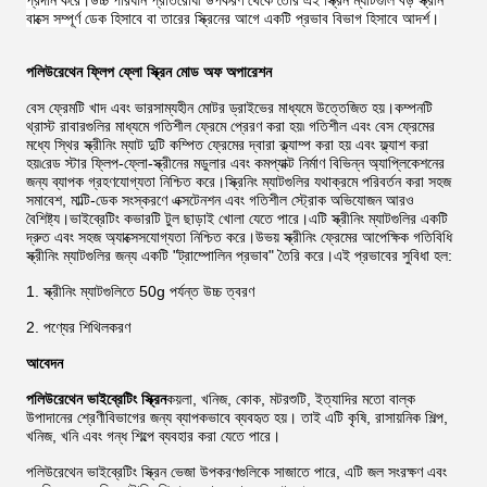
প্রদান করে।উচ্চ পরিধান প্রতিরোধী উপকরণ থেকে তৈরি এই স্ক্রিন ম্যাটগুলি বড় স্ক্রীন
বাক্সে সম্পূর্ণ ডেক হিসাবে বা তারের স্ক্রিনের আগে একটি প্রভাব বিভাগ হিসাবে আদর্শ।
পলিউরেথেন ফ্লিপ ফ্লো স্ক্রিন মোড অফ অপারেশন
বেস ফ্রেমটি খাদ এবং ভারসাম্যহীন মোটর ড্রাইভের মাধ্যমে উত্তেজিত হয়।কম্পনটি
থ্রাস্ট রাবারগুলির মাধ্যমে গতিশীল ফ্রেমে প্রেরণ করা হয়৷ গতিশীল এবং বেস ফ্রেমের
মধ্যে স্থির স্ক্রীনিং ম্যাট দুটি কম্পিত ফ্রেমের দ্বারা ক্ল্যাম্প করা হয় এবং ফ্ল্যাশ করা
হয়৷রেড স্টার ফ্লিপ-ফ্লো-স্ক্রীনের মডুলার এবং কমপ্যাক্ট নির্মাণ বিভিন্ন অ্যাপ্লিকেশনের
জন্য ব্যাপক গ্রহণযোগ্যতা নিশ্চিত করে।স্ক্রিনিং ম্যাটগুলির যথাক্রমে পরিবর্তন করা সহজ
সমাবেশ, মাল্টি-ডেক সংস্করণে এক্সটেনশন এবং গতিশীল স্ট্রোক অভিযোজন আরও
বৈশিষ্ট্য।ভাইব্রেটিং কভারটি টুল ছাড়াই খোলা যেতে পারে।এটি স্ক্রীনিং ম্যাটগুলির একটি
দ্রুত এবং সহজ অ্যাক্সেসযোগ্যতা নিশ্চিত করে।উভয় স্ক্রীনিং ফ্রেমের আপেক্ষিক গতিবিধি
স্ক্রীনিং ম্যাটগুলির জন্য একটি "ট্রাম্পোলিন প্রভাব" তৈরি করে।এই প্রভাবের সুবিধা হল:
1. স্ক্রীনিং ম্যাটগুলিতে 50g পর্যন্ত উচ্চ ত্বরণ
2. পণ্যের শিথিলকরণ
আবেদন
পলিউরেথেন ভাইব্রেটিং স্ক্রিন
কয়লা, খনিজ, কোক, মটরশুটি, ইত্যাদির মতো বাল্ক
উপাদানের শ্রেণীবিভাগের জন্য ব্যাপকভাবে ব্যবহৃত হয়। তাই এটি কৃষি, রাসায়নিক শিল্প,
খনিজ, খনি এবং গন্ধ শিল্পে ব্যবহার করা যেতে পারে।
পলিউরেথেন ভাইব্রেটিং স্ক্রিন ভেজা উপকরণগুলিকে সাজাতে পারে, এটি জল সংরক্ষণ এবং