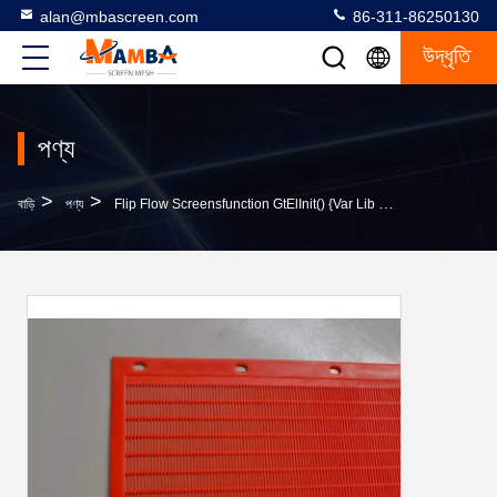
alan@mbascreen.com
86-311-86250130
উদ্ধৃতি
পণ্য
>
>
বাড়ি
পণ্য
Flip Flow Screensfunction GtElInit() {var Lib = New Google.translate.TranslateService();lib.translat