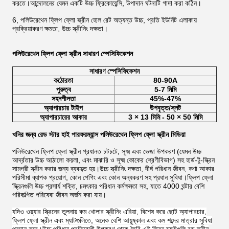
করতে।আন্দোলনের যেমন একটি উচ্চ ফ্রিকোয়েন্সি, উপাদান ঘটনাটি গাদা করা কঠিন।
6, পলিউরেথেন ফ্লিপ ফ্লো স্ক্রীন হোল রেট অত্যন্ত উচ্চ, প্রতি ইউনিট এলাকায়
প্রক্রিয়াকরণ ক্ষমতা, উচ্চ স্ক্রীনিং দক্ষতা।
পলিউরেথেন ফ্লিপ ফ্লো স্ক্রীন সাধারণ স্পেসিফিকেশন
সাধারণ স্পেসিফিকেশন
কঠোরতা
80-90A
পুরুত্ব
5-7 মিমি
সহনশীলতা
45%-47%
অ্যাপারচার টাইপ
উপবৃত্ত/স্লট
অ্যাপারচারের আকার
3 × 13 মিমি - 50 × 50 মিমি
খনির জন্য রেড স্টার হাই পারফরম্যান্স পলিউরেথেন ফ্লিপ ফ্লো স্ক্রীন মিডিয়া
পলিউরেথেন ফ্লিপ ফ্লো স্ক্রীন প্রধানত চটচটে, সূক্ষ্ম এবং ভেজা উপকরণ (যেমন উচ্চ
আর্দ্রতার উচ্চ আঠালো কয়লা, এবং মাঝারি ও সূক্ষ্ম কোকের শ্রেণীবিভাগ) সহ হার্ড-টু-স্ক্রিন
সামগ্রী স্ক্রীন করার জন্য ব্যবহৃত হয়।উচ্চ স্ক্রীনিং দক্ষতা, দীর্ঘ পরিধান জীবন, কণা আকার
পরিসীমা ব্যাপক প্রয়োগ, কোন পেগিং এবং কোন অন্ধকরণ সহ প্রধান সুবিধা।ফ্লিপ ফ্লো
স্ক্রিনগুলি উচ্চ প্রসার্য শক্তি, চমৎকার পরিধান কর্মক্ষমতা সহ, যাতে 4000 ঘন্টার বেশি
পরিকল্পিত পরিষেবা জীবন অর্জন করা যায়।
যদিও ওয়্যার স্ক্রিনের তুলনায় কম খোলার স্ক্রীনিং এরিয়া, বিশেষ করে ছোট অ্যাপারচার,
ফ্লিপ ফ্লো স্ক্রীন এবং ম্যাটগুলিতে, অনেক বেশি আয়ুষ্কাল এবং কম শব্দের মাত্রার সুবিধা