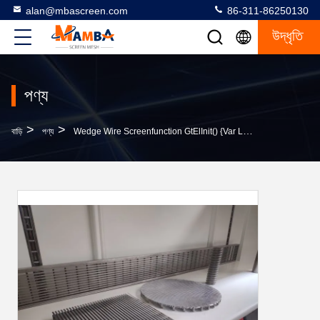
alan@mbascreen.com
86-311-86250130
উদ্ধৃতি
পণ্য
>
>
বাড়ি
পণ্য
Wedge Wire Screenfunction GtElInit() {var Lib = New Google.translate.TranslateService();lib.translat