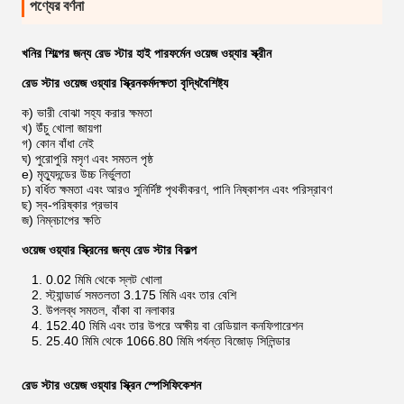
পণ্যের বর্ণনা
খনির শিল্পের জন্য রেড স্টার হাই পারফর্মেন ​​ওয়েজ ওয়্যার স্ক্রীন
রেড স্টার ওয়েজ ওয়্যার স্ক্রিন
কর্মদক্ষতা বৃদ্ধি
বৈশিষ্ট্য
ক) ভারী বোঝা সহ্য করার ক্ষমতা
খ) উঁচু খোলা জায়গা
গ) কোন বাঁধা নেই
ঘ) পুরোপুরি মসৃণ এবং সমতল পৃষ্ঠ
e) মৃত্যুদন্ডের উচ্চ নির্ভুলতা
চ) বর্ধিত ক্ষমতা এবং আরও সুনির্দিষ্ট পৃথকীকরণ, পানি নিষ্কাশন এবং পরিস্রাবণ
ছ) স্ব-পরিষ্কার প্রভাব
জ) নিম্নচাপের ক্ষতি
ওয়েজ ওয়্যার স্ক্রিনের জন্য রেড স্টার বিকল্প
1. 0.02 মিমি থেকে স্লট খোলা
2. স্ট্যান্ডার্ড সমতলতা 3.175 মিমি এবং তার বেশি
3. উপলব্ধ সমতল, বাঁকা বা নলাকার
4. 152.40 মিমি এবং তার উপরে অক্ষীয় বা রেডিয়াল কনফিগারেশন
5. 25.40 মিমি থেকে 1066.80 মিমি পর্যন্ত বিজোড় সিলিন্ডার
রেড স্টার ওয়েজ ওয়্যার স্ক্রিন স্পেসিফিকেশন