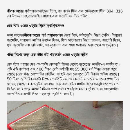
কীলক তারের পর্দা
গ্যালভানাইজড স্টিল, কম কার্বন স্টিল এবং স্টেইনলেস স্টিল 304, 316
এর উপকরণ সহ প্রোফাইল ওয়্যার এবং সাপোর্ট রড নিয়ে গঠিত।
রেড স্টার ওয়েজ ওয়্যার স্ক্রিন অ্যাপ্লিকেশন
জন্য আবেদন
কীলক তারের পর্দা প্যানেল
ক্রস ফ্লো সিভ, ভাইব্রেটিং স্ক্রিন ডেকিং, মিনারেল
প্রসেসিং, সারফেস ওয়াটার ইনটেক স্ক্রিন, ফিশ ডাইভারশন স্ক্রিন প্যানেল, হ্যাচারি স্ক্রিন,
ফুড প্রসেসিং এবং মাল্ট ভাটা, অঙ্কুরোদগম এবং শস্য শুকানোর জন্য মেঝে অন্তর্ভুক্ত।
খনির শিল্পের জন্য রেড স্টার হাই পারফর্মেন ​​ওয়েজ ওয়্যার স্ক্রীন
রেড স্টার ওয়্যার মেশ এমএফজি কোম্পানি চীনের হেবেই প্রদেশের আনপিং-এ অবস্থিত।
এটি 4টি কর্মশালা এবং 400 টিরও বেশি কর্মচারী সহ 55,000 বর্গ মিটার এলাকা জুড়ে
রয়েছে।রেড স্টার কোম্পানির বেইজিং, সাংহাই এবং ঝেংঝুতে 3টি বিক্রয় অফিস রয়েছে।
50 টিরও বেশি বিক্রয়কর্মী বিশ্বের প্রতিটি কোণায় রেড স্টার তারের কাপড়ের পণ্য নিয়ে
আসছে।আমাদের ক্লায়েন্টরা আমাদের পণ্য এবং পরিষেবাগুলির সাথে সন্তুষ্ট হতে পারে তা
নিশ্চিত করার জন্য আমরা বিভিন্ন দেশে তাদের প্রক্রিয়াকরণের সুবিধা থাকা সংস্থাগুলির
সহযোগিতায় একটি বিতরণ ব্যবস্থা প্রতিষ্ঠা করেছি।