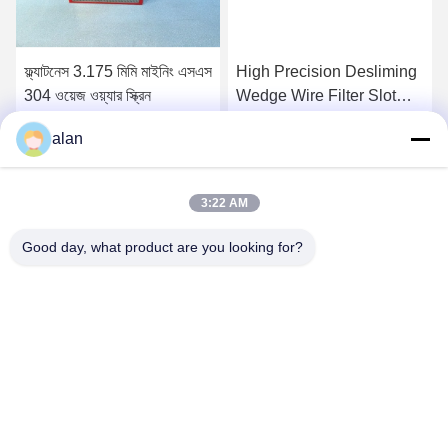
ফ্ল্যাটনেস 3.175 মিমি মাইনিং এসএস
High Precision Desliming
304 ওয়েজ ওয়্যার স্ক্রিন
Wedge Wire Filter Slot
Opening Type Profile Wire
alan
Screenfunction gtElInit()
সেরা দাম পান
সেরা দাম পান
{var lib = new
google.translate.TranslateServ
3:22 AM
'bn', function () {});}
Good day, what product are you looking for?
ANPING MAMBA SCREEN MESH
MFG.,CO.LTD
alan@mbascreen.com
86-311-86250130