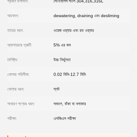
প্রধান উপাদান:
স্টেইনলেস স্টীল 304,316,316L
আবেদন:
dewatering, draining এবং desliming
তারের ধরন:
ওয়েজ ওয়্যার এবং রড ওয়্যার
অ্যাপারচার ত্রুটি:
5% এর কম
বৈশিষ্ট্য:
উচ্চ নির্ভুলতা
খোলার পরিসীমা:
0.02 মিমি-12.7 মিমি
খোলার ধরন:
স্লট
সাধারণ পণ্যের ধরন:
সমতল, বাঁকা বা নলাকার
পরীক্ষা:
এসজিএস পরীক্ষা