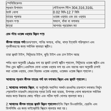
স্পেসিফিকেশন
প্রধান উপাদান
স্টেইনলেস স্টিল 304,316,316L
স্লট খোলা
0.02 মিমি-12.7 মিমি
তারের প্রকার
ওয়েজ ওয়্যার এবং রড ওয়্যার
প্রধান পণ্য
সমতল, বাঁকা বা নলাকার
মাত্রা
আপনার প্রয়োজন মত
রেড স্টার ওয়েজ ওয়্যার স্ক্রিন পণ্য
কীলক তারের পর্দা
তরল/গ্যাস, পানির অপচয়, খনির, খাদ্য ইত্যাদি পরিস্রাবণ এবং
পৃথকীকরণের জন্য সর্বাধিক ব্যবহৃত স্ক্রীন।
তারা ফ্ল্যাট টাইপ, সিলিন্ডার টাইপ, ঝুড়ি টাইপ এবং ঢাল টাইপ আছে
পর্দার ধরন অনুযায়ী।Aslo বলা হয় ফ্ল্যাট ঢালাই স্ক্রীন প্যানেল, সিলিন্ডার ওয়েজ স্ক্রীন এবং
সিভ বেন্ড স্ক্রীন।এগুলিকে বোনা ওয়েজ ওয়্যার বলা হয় এবং বয়নের ধরন অনুযায়ী ঢালাই
করা ওয়েজ ওয়্যার, যেমন ক্রিমড ওয়েজ ওয়্যার, ওয়েজড ওয়েজ স্ক্রিন প্যানেল।
আমাদের প্রধান কীলক তারের পর্দা হল নলাকার স্ক্রিন এবং ফ্ল্যাট প্যানেল।
1.
আমাদের নলাকার স্ক্রিন
, যা অনুদৈর্ঘ্য স্থাপিত সমর্থন রডগুলির চারপাশে নলাকার নির্ভুল
প্রোফাইল তারগুলি মোড়ানোর দ্বারা তৈরি করা হয়েছে, উপলব্ধ খোলা জায়গাকে সর্বাধিক
করার জন্য উচ্চতর জোড় শক্তি এবং সঠিক স্লট খোলার ব্যবস্থা করে।
2.
আমাদের কীলক তারের ফ্ল্যাট স্ক্রিন প্যানেল
মাইনিং শিল্পে ডিওয়াটারিং, ড্রেনিং এবং
ডিসলিমিং এর জন্য ভাইব্রেটরি স্ক্রিনে ব্যবহার করা হয়।