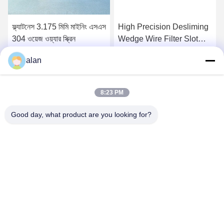
ফ্ল্যাটনেস 3.175 মিমি মাইনিং এসএস
High Precision Desliming
304 ওয়েজ ওয়্যার স্ক্রিন
Wedge Wire Filter Slot
Opening Type Profile Wire
alan
Screenfunction gtElInit()
সেরা দাম পান
সেরা দাম পান
{var lib = new
google.translate.TranslateServ
8:23 PM
'bn', function () {});}
Good day, what product are you looking for?
ANPING MAMBA SCREEN MESH
MFG.,CO.LTD
alan@mbascreen.com
86-311-86250130