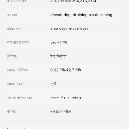
প্রধান উপাদান:
স্টেইনলেস স্টীল 304,316,316L
আবেদন:
dewatering, draining এবং desliming
তারের ধরন:
ওয়েজ ওয়্যার এবং রড ওয়্যার
অ্যাপারচার ত্রুটি:
5% এর কম
বৈশিষ্ট্য:
উচ্চ নির্ভুলতা
খোলার পরিসীমা:
0.02 মিমি-12.7 মিমি
খোলার ধরন:
স্লট
সাধারণ পণ্যের ধরন:
সমতল, বাঁকা বা নলাকার
পরীক্ষা:
এসজিএস পরীক্ষা