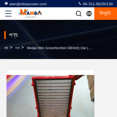
alan@mbascreen.com
86-311-86250130
উদ্ধৃতি
পণ্য
>
>
বাড়ি
পণ্য
Wedge Wire Screenfunction GtElInit() {var Lib = New Google.translate.TranslateService();lib.translat