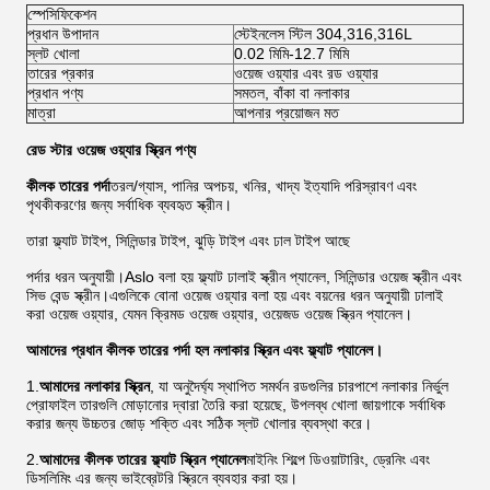
স্পেসিফিকেশন
প্রধান উপাদান
স্টেইনলেস স্টিল 304,316,316L
স্লট খোলা
0.02 মিমি-12.7 মিমি
তারের প্রকার
ওয়েজ ওয়্যার এবং রড ওয়্যার
প্রধান পণ্য
সমতল, বাঁকা বা নলাকার
মাত্রা
আপনার প্রয়োজন মত
রেড স্টার ওয়েজ ওয়্যার স্ক্রিন পণ্য
কীলক তারের পর্দা
তরল/গ্যাস, পানির অপচয়, খনির, খাদ্য ইত্যাদি পরিস্রাবণ এবং
পৃথকীকরণের জন্য সর্বাধিক ব্যবহৃত স্ক্রীন।
তারা ফ্ল্যাট টাইপ, সিলিন্ডার টাইপ, ঝুড়ি টাইপ এবং ঢাল টাইপ আছে
পর্দার ধরন অনুযায়ী।Aslo বলা হয় ফ্ল্যাট ঢালাই স্ক্রীন প্যানেল, সিলিন্ডার ওয়েজ স্ক্রীন এবং
সিভ বেন্ড স্ক্রীন।এগুলিকে বোনা ওয়েজ ওয়্যার বলা হয় এবং বয়নের ধরন অনুযায়ী ঢালাই
করা ওয়েজ ওয়্যার, যেমন ক্রিমড ওয়েজ ওয়্যার, ওয়েজড ওয়েজ স্ক্রিন প্যানেল।
আমাদের প্রধান কীলক তারের পর্দা হল নলাকার স্ক্রিন এবং ফ্ল্যাট প্যানেল।
1.
আমাদের নলাকার স্ক্রিন
, যা অনুদৈর্ঘ্য স্থাপিত সমর্থন রডগুলির চারপাশে নলাকার নির্ভুল
প্রোফাইল তারগুলি মোড়ানোর দ্বারা তৈরি করা হয়েছে, উপলব্ধ খোলা জায়গাকে সর্বাধিক
করার জন্য উচ্চতর জোড় শক্তি এবং সঠিক স্লট খোলার ব্যবস্থা করে।
2.
আমাদের কীলক তারের ফ্ল্যাট স্ক্রিন প্যানেল
মাইনিং শিল্পে ডিওয়াটারিং, ড্রেনিং এবং
ডিসলিমিং এর জন্য ভাইব্রেটরি স্ক্রিনে ব্যবহার করা হয়।