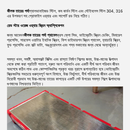
কীলক তারের পর্দা
গ্যালভানাইজড স্টিল, কম কার্বন স্টিল এবং স্টেইনলেস স্টিল 304, 316
এর উপকরণ সহ প্রোফাইল ওয়্যার এবং সাপোর্ট রড নিয়ে গঠিত।
রেড স্টার ওয়েজ ওয়্যার স্ক্রিন অ্যাপ্লিকেশন
জন্য আবেদন
কীলক তারের পর্দা প্যানেল
ক্রস ফ্লো সিভ, ভাইব্রেটিং স্ক্রিন ডেকিং, মিনারেল
প্রসেসিং, সারফেস ওয়াটার ইনটেক স্ক্রিন, ফিশ ডাইভারশন স্ক্রিন প্যানেল, হ্যাচারি স্ক্রিন,
ফুড প্রসেসিং এবং মাল্ট ভাটা, অঙ্কুরোদগম এবং শস্য শুকানোর জন্য মেঝে অন্তর্ভুক্ত।
সমস্ত খনন, সমষ্টি, অ্যাসফল্ট মিক্সিং এবং রাস্তা নির্মাণ শিল্পের জন্য, উচ্চ-মানের উত্পাদন
থেকে রক্ষা করা প্রতিটি শতাংশ, দ্রুত অংশ পরিবর্তন এবং একটি দীর্ঘ অংশ পরিধান জীবন
অবশেষে কঠিন লাভ এবং কোম্পানিগুলির প্রকৃত খরচ হ্রাসে রূপান্তরিত হবে।ভাইব্রেটিং
স্ক্রিনগুলির সবচেয়ে গুরুত্বপূর্ণ অংশ হিসাবে, উচ্চ নির্ভুলতা, দীর্ঘ পরিধানের জীবন এবং উচ্চ
বিরোধী প্রভাব সহ উচ্চ-মানের তারের কাপড়ের একটি সেট উপরের সমস্ত শিল্পে উত্পাদনের
গুণমানের নিশ্চয়তার ভিত্তি।