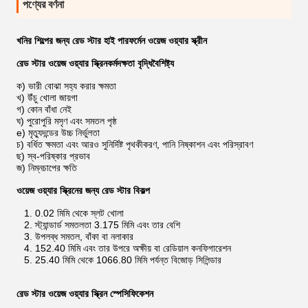
পণ্যের বর্ণনা
খনির শিল্পের জন্য রেড স্টার হাই পারফর্মেন ​​ওয়েজ ওয়্যার স্ক্রীন
রেড স্টার ওয়েজ ওয়্যার স্ক্রিন
কর্মদক্ষতা বৃদ্ধি
বৈশিষ্ট্য
ক) ভারী বোঝা সহ্য করার ক্ষমতা
খ) উঁচু খোলা জায়গা
গ) কোন বাঁধা নেই
ঘ) পুরোপুরি মসৃণ এবং সমতল পৃষ্ঠ
e) মৃত্যুদন্ডের উচ্চ নির্ভুলতা
চ) বর্ধিত ক্ষমতা এবং আরও সুনির্দিষ্ট পৃথকীকরণ, পানি নিষ্কাশন এবং পরিস্রাবণ
ছ) স্ব-পরিষ্কার প্রভাব
জ) নিম্নচাপের ক্ষতি
ওয়েজ ওয়্যার স্ক্রিনের জন্য রেড স্টার বিকল্প
1. 0.02 মিমি থেকে স্লট খোলা
2. স্ট্যান্ডার্ড সমতলতা 3.175 মিমি এবং তার বেশি
3. উপলব্ধ সমতল, বাঁকা বা নলাকার
4. 152.40 মিমি এবং তার উপরে অক্ষীয় বা রেডিয়াল কনফিগারেশন
5. 25.40 মিমি থেকে 1066.80 মিমি পর্যন্ত বিজোড় সিলিন্ডার
রেড স্টার ওয়েজ ওয়্যার স্ক্রিন স্পেসিফিকেশন