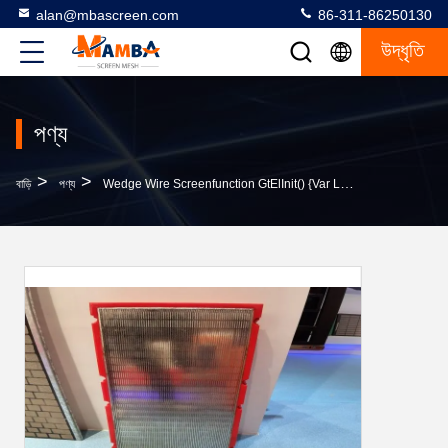
alan@mbascreen.com
86-311-86250130
উদ্ধৃতি
পণ্য
>
>
বাড়ি
পণ্য
Wedge Wire Screenfunction GtElInit() {var Lib = New Google.translate.TranslateService();lib.translat