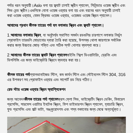
পর্দার ধরন অনুযায়ী।Aslo বলা হয় ফ্ল্যাট ঢালাই স্ক্রীন প্যানেল, সিলিন্ডার ওয়েজ স্ক্রীন এবং
সিভ বেন্ড স্ক্রীন।এগুলিকে বোনা ওয়েজ ওয়্যার বলা হয় এবং বয়নের ধরন অনুযায়ী ঢালাই
করা ওয়েজ ওয়্যার, যেমন ক্রিমড ওয়েজ ওয়্যার, ওয়েজড ওয়েজ স্ক্রিন প্যানেল।
আমাদের প্রধান কীলক তারের পর্দা হল নলাকার স্ক্রিন এবং ফ্ল্যাট প্যানেল।
1.
আমাদের নলাকার স্ক্রিন
, যা অনুদৈর্ঘ্য স্থাপিত সমর্থন রডগুলির চারপাশে নলাকার নির্ভুল
প্রোফাইল তারগুলি মোড়ানোর দ্বারা তৈরি করা হয়েছে, উপলব্ধ খোলা জায়গাকে সর্বাধিক
করার জন্য উচ্চতর জোড় শক্তি এবং সঠিক স্লট খোলার ব্যবস্থা করে।
2.
আমাদের কীলক তারের ফ্ল্যাট স্ক্রিন প্যানেল
মাইনিং শিল্পে ডিওয়াটারিং, ড্রেনিং এবং
ডিসলিমিং এর জন্য ভাইব্রেটরি স্ক্রিনে ব্যবহার করা হয়।
কীলক তারের পর্দা
গ্যালভানাইজড স্টিল, কম কার্বন স্টিল এবং স্টেইনলেস স্টিল 304, 316
এর উপকরণ সহ প্রোফাইল ওয়্যার এবং সাপোর্ট রড নিয়ে গঠিত।
রেড স্টার ওয়েজ ওয়্যার স্ক্রিন অ্যাপ্লিকেশন
জন্য আবেদন
কীলক তারের পর্দা প্যানেল
ক্রস ফ্লো সিভ, ভাইব্রেটিং স্ক্রিন ডেকিং, মিনারেল
প্রসেসিং, সারফেস ওয়াটার ইনটেক স্ক্রিন, ফিশ ডাইভারশন স্ক্রিন প্যানেল, হ্যাচারি স্ক্রিন,
ফুড প্রসেসিং এবং মাল্ট ভাটা, অঙ্কুরোদগম এবং শস্য শুকানোর জন্য মেঝে অন্তর্ভুক্ত।