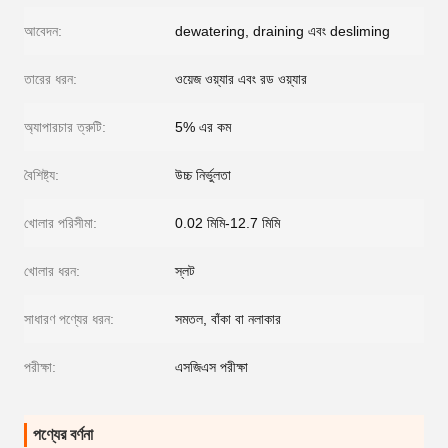
আবেদন:
dewatering, draining এবং desliming
তারের ধরন:
ওয়েজ ওয়্যার এবং রড ওয়্যার
অ্যাপারচার ত্রুটি:
5% এর কম
বৈশিষ্ট্য:
উচ্চ নির্ভুলতা
খোলার পরিসীমা:
0.02 মিমি-12.7 মিমি
খোলার ধরন:
স্লট
সাধারণ পণ্যের ধরন:
সমতল, বাঁকা বা নলাকার
পরীক্ষা:
এসজিএস পরীক্ষা
পণ্যের বর্ণনা