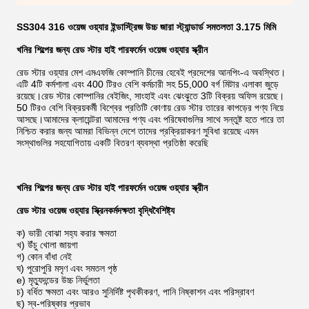
SS304 316 ওয়েজ ওয়্যার ইন্ডাস্ট্রিজ উচ্চ জারা স্ট্যান্ডার্ড সমতলতা 3.175 মিমি
খনির শিল্পের জন্য রেড স্টার হাই পারফর্মেন ​​ওয়েজ ওয়্যার স্ক্রীন
রেড স্টার ওয়্যার মেশ এমএফজি কোম্পানি চীনের হেবেই প্রদেশের আনপিং-এ অবস্থিত।
এটি 4টি কর্মশালা এবং 400 টিরও বেশি কর্মচারী সহ 55,000 বর্গ মিটার এলাকা জুড়ে
রয়েছে।রেড স্টার কোম্পানির বেইজিং, সাংহাই এবং ঝেংঝুতে 3টি বিক্রয় অফিস রয়েছে।
50 টিরও বেশি বিক্রয়কর্মী বিশ্বের প্রতিটি কোণায় রেড স্টার তারের কাপড়ের পণ্য নিয়ে
আসছে।আমাদের ক্লায়েন্টরা আমাদের পণ্য এবং পরিষেবাগুলির সাথে সন্তুষ্ট হতে পারে তা
নিশ্চিত করার জন্য আমরা বিভিন্ন দেশে তাদের প্রক্রিয়াকরণ সুবিধা রয়েছে এমন
সংস্থাগুলির সহযোগিতায় একটি বিতরণ ব্যবস্থা প্রতিষ্ঠা করেছি
খনির শিল্পের জন্য রেড স্টার হাই পারফর্মেন ​​ওয়েজ ওয়্যার স্ক্রীন
রেড স্টার ওয়েজ ওয়্যার স্ক্রিন
কর্মদক্ষতা বৃদ্ধি
বৈশিষ্ট্য
ক) ভারী বোঝা সহ্য করার ক্ষমতা
খ) উঁচু খোলা জায়গা
গ) কোন বাঁধা নেই
ঘ) পুরোপুরি মসৃণ এবং সমতল পৃষ্ঠ
e) মৃত্যুদন্ডের উচ্চ নির্ভুলতা
চ) বর্ধিত ক্ষমতা এবং আরও সুনির্দিষ্ট পৃথকীকরণ, পানি নিষ্কাশন এবং পরিস্রাবণ
ছ) স্ব-পরিষ্কার প্রভাব