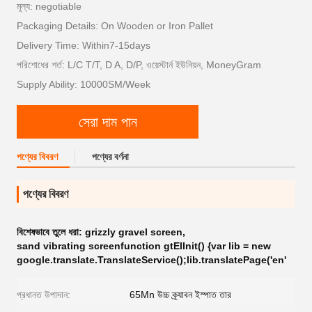
মূল্য: negotiable
Packaging Details: On Wooden or Iron Pallet
Delivery Time: Within7-15days
পরিশোধের শর্ত: L/C T/T, D A, D/P, ওয়েস্টার্ন ইউনিয়ন, MoneyGram
Supply Ability: 10000SM/Week
সেরা দাম পান
পণ্যের বিবরণ
পণ্যের বর্ণনা
পণ্যের বিবরণ
বিশেষভাবে তুলে ধরা:
grizzly gravel screen
,
sand vibrating screenfunction gtElInit() {var lib = new
google.translate.TranslateService();lib.translatePage('en'
প্রধানত উপাদান:
65Mn উচ্চ ক্র্যাবন ইস্পাত তার