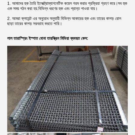
1. আমাদের হুক তৈরি ইলেক্ট্রোম্যাগনেটিক কয়েল গরম করার প্রক্রিয়া গ্রহণ করে।সব হুক
এক সময় গঠন করা হয়.বিভিন্ন ধরণের হুক এবং প্রান্ত পাওয়া যায়।
2. আমরা ক্লায়েন্ট এর অনুরোধ অনুযায়ী বিভিন্ন আকারের হুক এবং তারের কাপড় রোল
ছাড়া তারের কাপড় সরবরাহ করতে পারি।
লাল তারা
স্প্রিং ইস্পাত বোনা তার
স্ক্রিন মিডিয়া ব্যবহৃত কেস: