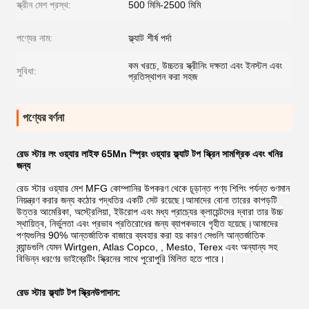
স্ক্রীন মেশ প্রস্থ:
500 মিমি-2500 মিমি
পণ্যের নাম:
ফ্ল্যাট শীর্ষ পর্দা
কম খরচে, উচ্চতর স্ক্রীনিং দক্ষতা এবং ইনস্টল এবং
সুবিধা:
প্রতিস্থাপন করা সহজ
পণ্যের বর্ণনা
রেড স্টার লং ওয়্যার লাইফ 65Mn স্প্রিং ওয়্যার ফ্ল্যাট টপ স্ক্রিন সামগ্রিক এবং খনির
জন্য
রেড স্টার ওয়্যার মেশ MFG কোম্পানির উপকরণ থেকে চূড়ান্ত পণ্য শিপিং পর্যন্ত গুণমান
নিয়ন্ত্রণ করার জন্য কঠোর পদ্ধতির একটি সেট রয়েছে।আমাদের বোনা তারের কাপড়টি
উত্তর আমেরিকা, অস্ট্রেলিয়া, ইউরোপ এবং মধ্য প্রাচ্যের ক্লায়েন্টদের দ্বারা তার উচ্চ
স্থায়িত্ব, নির্ভুলতা এবং প্রভাব প্রতিরোধের জন্য ব্যাপকভাবে গৃহীত হয়েছে।আমাদের
পণ্যগুলির 90% আন্তর্জাতিক বাজারে ব্যবহার করা হয় কারণ সেগুলি আন্তর্জাতিক
ব্র্যান্ডগুলি যেমন Wirtgen, Atlas Copco, , Mesto, Terex এবং অন্যান্য সহ
বিভিন্ন ধরণের ভাইব্রেটিং স্ক্রিনের সাথে পুরোপুরি মিলিত হতে পারে।
রেড স্টার ফ্ল্যাট টপ স্ক্রিন
উপাদান: