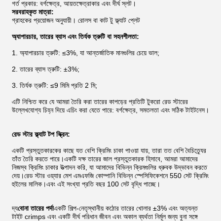
গর্ত প্রকার: বর্গক্ষেত্র, আয়তক্ষেত্রাকার এবং দীর্ঘ স্লট।
সরবরাহকৃত মাত্রা:
গ্রাহকের প্রয়োজন অনুযায়ী। রোলস বা কাট টু ফ্ল্যাট প্লেট
অ্যাপারচার, তারের ব্যাস এবং তির্যক ত্রুটি বা সহনশীলতা:
1. অ্যাপারচার ত্রুটি: ≤3%, যা আন্তর্জাতিক মানগুলির চেয়ে ভাল;
2. তারের ব্যাস ত্রুটি: ±3%;
3. তির্যক ত্রুটি: ≤9 মিমি প্রতি 2 মি;
এটি নিশ্চিত করে যে আমরা তৈরি করা তারের কাপড়ের প্রতিটি টুকরো রেড স্টারের
উল্লেখযোগ্য চিহ্ন দিয়ে এচিং করা যেতে পারে: বর্গক্ষেত্র, সমতলতা এবং সঠিক টাইটনেস।
রেড স্টার ফ্ল্যাট টপ স্ক্রিন
:
একটি প্রস্তুতকারকের কাছে যত বেশি ক্রিমিং চাকা পাওয়া যায়, তারা তত বেশি বৈচিত্র্যের
তাঁত তৈরি করতে পারে।একটি দক্ষ তারের জাল প্রস্তুতকারক হিসাবে, আমরা আমাদের
নিজস্ব ক্রিমিং চাকার উত্পাদন করি, যা আমাদের বিভিন্ন ক্রিমগুলির ধ্রুবক উদ্ভাবন করতে
দেয়।রেড স্টার ওয়্যার মেশ এমএফজি কোম্পানি বিভিন্ন স্পেসিফিকেশনে 550 সেট ক্রিমিং
হুইলের মালিক।এবং এই সংখ্যা প্রতি বছর 100 সেট বৃদ্ধি পাচ্ছে।
দ্য
বোনা তারের পর্দা
একটি শিল্প-নেতৃস্থানীয় কঠোর তারের খোলার ±3% এবং অত্যন্ত
টাইট crimps এবং একটি দীর্ঘ পরিধান জীবন এবং অকাল ব্যর্থতা নির্মূল জন্য বুনা সঙ্গে