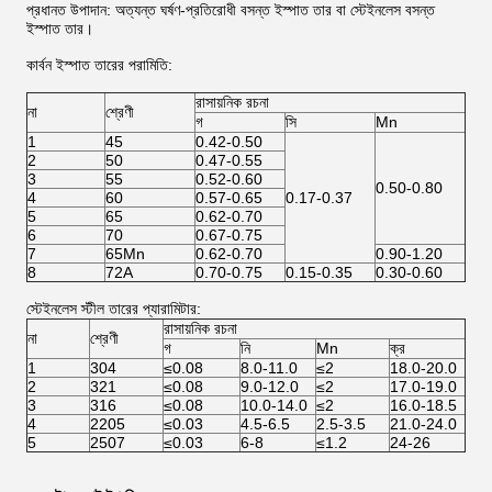
প্রধানত উপাদান: অত্যন্ত ঘর্ষণ-প্রতিরোধী বসন্ত ইস্পাত তার বা স্টেইনলেস বসন্ত
ইস্পাত তার।
কার্বন ইস্পাত তারের পরামিতি:
রাসায়নিক রচনা
না
শ্রেণী
গ
সি
Mn
1
45
0.42-0.50
2
50
0.47-0.55
3
55
0.52-0.60
0.50-0.80
4
60
0.57-0.65
0.17-0.37
5
65
0.62-0.70
6
70
0.67-0.75
7
65Mn
0.62-0.70
0.90-1.20
8
72A
0.70-0.75
0.15-0.35
0.30-0.60
স্টেইনলেস স্টীল তারের প্যারামিটার:
রাসায়নিক রচনা
না
শ্রেণী
গ
নি
Mn
ক্র
1
304
≤0.08
8.0-11.0
≤2
18.0-20.0
2
321
≤0.08
9.0-12.0
≤2
17.0-19.0
3
316
≤0.08
10.0-14.0
≤2
16.0-18.5
4
2205
≤0.03
4.5-6.5
2.5-3.5
21.0-24.0
5
2507
≤0.03
6-8
≤1.2
24-26