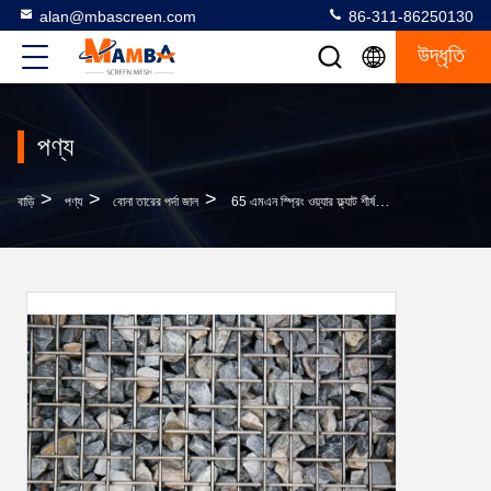
alan@mbascreen.com
86-311-86250130
উদ্ধৃতি
পণ্য
>
>
>
বাড়ি
পণ্য
বোনা তারের পর্দা জাল
65 এমএন স্প্রিং ওয়্যার ফ্ল্যাট শীর্ষ স্ক্রিন প্রভাব প্রতিরোধের দীর্ঘ পরিধান জীবন