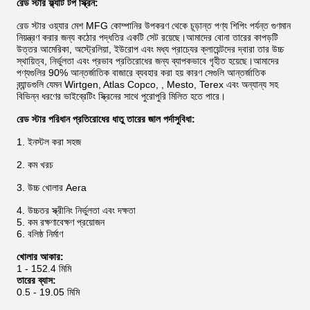
রেড স্টার ফ্ল্যাট টপ স্ক্রিন:
রেড স্টার ওয়্যার মেশ MFG কোম্পানির উপকরণ থেকে চূড়ান্ত পণ্য শিপিং পর্যন্ত গুণমান
নিয়ন্ত্রণ করার জন্য কঠোর পদ্ধতির একটি সেট রয়েছে।আমাদের বোনা তারের কাপড়টি
উত্তর আমেরিকা, অস্ট্রেলিয়া, ইউরোপ এবং মধ্য প্রাচ্যের ক্লায়েন্টদের দ্বারা তার উচ্চ
স্থায়িত্ব, নির্ভুলতা এবং প্রভাব প্রতিরোধের জন্য ব্যাপকভাবে গৃহীত হয়েছে।আমাদের
পণ্যগুলির 90% আন্তর্জাতিক বাজারে ব্যবহার করা হয় কারণ সেগুলি আন্তর্জাতিক
ব্র্যান্ডগুলি যেমন Wirtgen, Atlas Copco, , Mesto, Terex এবং অন্যান্য সহ
বিভিন্ন ধরণের ভাইব্রেটিং স্ক্রিনের সাথে পুরোপুরি মিলিত হতে পারে।
রেড স্টার পরিধান প্রতিরোধের ধাতু তারের জাল পর্দা
সুবিধা:
1. ইনস্টল করা সহজ
2. কম খরচ
3. উচ্চ খোলার Aera
4. উচ্চতর স্ক্রীনিং নির্ভুলতা এবং দক্ষতা
5. কম রক্ষণাবেক্ষণ প্রয়োজন
6. বলিষ্ঠ নির্মাণ
খোলার আকার:
1 - 152.4 মিমি
তারের ব্যাস:
0.5 - 19.05 মিমি