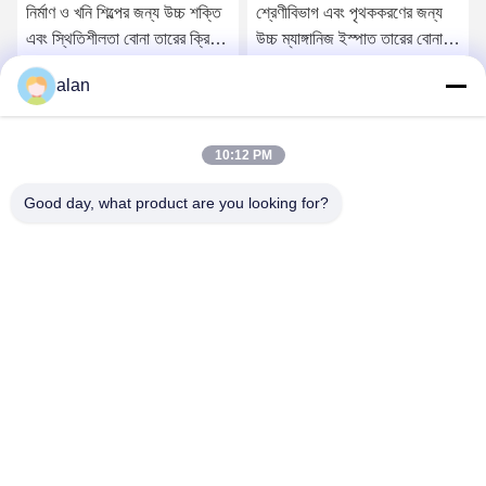
নির্মাণ ও খনি শিল্পের জন্য উচ্চ শক্তি
শ্রেণীবিভাগ এবং পৃথককরণের জন্য
এবং স্থিতিশীলতা বোনা তারের ক্রিম্প
উচ্চ ম্যাঙ্গানিজ ইস্পাত তারের বোনা
স্ক্রিন
তারের স্ক্রিন জাল
alan
সেরা দাম পান
সেরা দাম পান
10:12 PM
Good day, what product are you looking for?
ANPING MAMBA SCREEN MESH
MFG.,CO.LTD
alan@mbascreen.com
86-311-86250130
হংকি রাস্তার মোড়, আনপিং কাউন্টি, হেংশুই সিটি, হেবেই প্রদেশ।