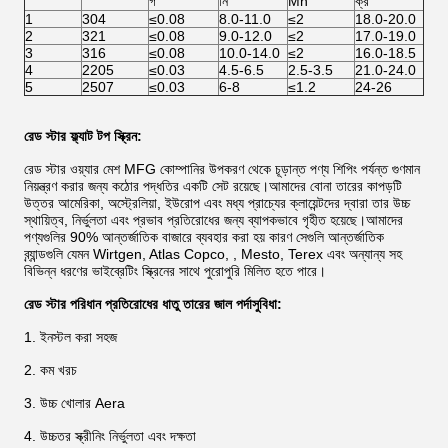
গ
নি
Mn
ক্র
1
304
≤0.08
8.0-11.0
≤2
18.0-20.0
2
321
≤0.08
9.0-12.0
≤2
17.0-19.0
3
316
≤0.08
10.0-14.0
≤2
16.0-18.5
4
2205
≤0.03
4.5-6.5
2.5-3.5
21.0-24.0
5
2507
≤0.03
6-8
≤1.2
24-26
রেড স্টার ফ্ল্যাট টপ স্ক্রিন:
রেড স্টার ওয়্যার মেশ MFG কোম্পানির উপকরণ থেকে চূড়ান্ত পণ্য শিপিং পর্যন্ত গুণমান
নিয়ন্ত্রণ করার জন্য কঠোর পদ্ধতির একটি সেট রয়েছে।আমাদের বোনা তারের কাপড়টি
উত্তর আমেরিকা, অস্ট্রেলিয়া, ইউরোপ এবং মধ্য প্রাচ্যের ক্লায়েন্টদের দ্বারা তার উচ্চ
স্থায়িত্ব, নির্ভুলতা এবং প্রভাব প্রতিরোধের জন্য ব্যাপকভাবে গৃহীত হয়েছে।আমাদের
পণ্যগুলির 90% আন্তর্জাতিক বাজারে ব্যবহার করা হয় কারণ সেগুলি আন্তর্জাতিক
ব্র্যান্ডগুলি যেমন Wirtgen, Atlas Copco, , Mesto, Terex এবং অন্যান্য সহ
বিভিন্ন ধরণের ভাইব্রেটিং স্ক্রিনের সাথে পুরোপুরি মিলিত হতে পারে।
রেড স্টার পরিধান প্রতিরোধের ধাতু তারের জাল পর্দা
সুবিধা:
1. ইনস্টল করা সহজ
2. কম খরচ
3. উচ্চ খোলার Aera
4. উচ্চতর স্ক্রীনিং নির্ভুলতা এবং দক্ষতা