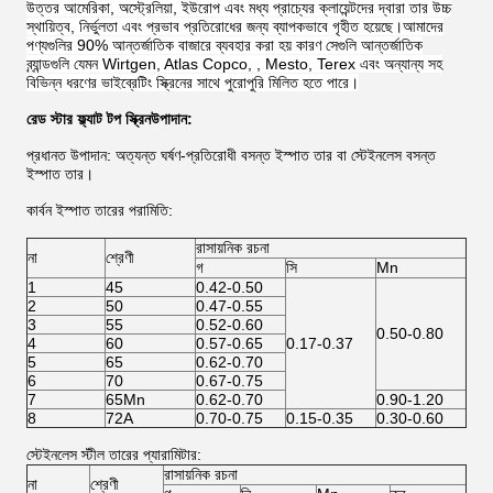
উত্তর আমেরিকা, অস্ট্রেলিয়া, ইউরোপ এবং মধ্য প্রাচ্যের ক্লায়েন্টদের দ্বারা তার উচ্চ
স্থায়িত্ব, নির্ভুলতা এবং প্রভাব প্রতিরোধের জন্য ব্যাপকভাবে গৃহীত হয়েছে।আমাদের
পণ্যগুলির 90% আন্তর্জাতিক বাজারে ব্যবহার করা হয় কারণ সেগুলি আন্তর্জাতিক
ব্র্যান্ডগুলি যেমন Wirtgen, Atlas Copco, , Mesto, Terex এবং অন্যান্য সহ
বিভিন্ন ধরণের ভাইব্রেটিং স্ক্রিনের সাথে পুরোপুরি মিলিত হতে পারে।
রেড স্টার ফ্ল্যাট টপ স্ক্রিন
উপাদান:
প্রধানত উপাদান: অত্যন্ত ঘর্ষণ-প্রতিরোধী বসন্ত ইস্পাত তার বা স্টেইনলেস বসন্ত
ইস্পাত তার।
কার্বন ইস্পাত তারের পরামিতি:
রাসায়নিক রচনা
না
শ্রেণী
গ
সি
Mn
1
45
0.42-0.50
2
50
0.47-0.55
3
55
0.52-0.60
0.50-0.80
4
60
0.57-0.65
0.17-0.37
5
65
0.62-0.70
6
70
0.67-0.75
7
65Mn
0.62-0.70
0.90-1.20
8
72A
0.70-0.75
0.15-0.35
0.30-0.60
স্টেইনলেস স্টীল তারের প্যারামিটার:
রাসায়নিক রচনা
না
শ্রেণী