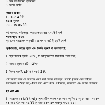
5. কম রক্ষণাবেক্ষণ প্রয়োজন
6. বলিষ্ঠ নির্মাণ
খোলার আকার:
1 - 152.4 মিমি
তারের ব্যাস:
0.5 - 19.05 মিমি
গর্ত প্রকার: বর্গক্ষেত্র, আয়তক্ষেত্রাকার এবং দীর্ঘ স্লট।
সরবরাহকৃত মাত্রা:
গ্রাহকের প্রয়োজন অনুযায়ী। রোলস বা কাট টু ফ্ল্যাট প্লেট
অ্যাপারচার, তারের ব্যাস এবং তির্যক ত্রুটি বা সহনশীলতা:
1. অ্যাপারচার ত্রুটি: ≤3%, যা আন্তর্জাতিক মানগুলির চেয়ে ভাল;
2. তারের ব্যাস ত্রুটি: ±3%;
3. তির্যক ত্রুটি: ≤9 মিমি প্রতি 2 মি;
এটি নিশ্চিত করে যে আমাদের তৈরি করা তারের কাপড়ের প্রতিটি টুকরো রেড স্টারের
উল্লেখযোগ্য চিহ্ন সহ খোদাই করা যেতে পারে: বর্গক্ষেত্র, সমতলতা এবং সঠিক নিবিড়তা
হুক এবং এজ
1. আমাদের হুক তৈরি ইলেক্ট্রোম্যাগনেটিক কয়েল গরম করার প্রক্রিয়া গ্রহণ করে।সব হুক
এক সময় গঠন করা হয়.বিভিন্ন ধরণের হুক এবং প্রান্ত পাওয়া যায়।