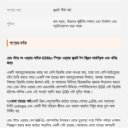
পণ্যের নাম:
ফ্ল্যাট শীর্ষ পর্দা
কম খরচে, উচ্চতর স্ক্রীনিং দক্ষতা এবং ইনস্টল এবং
সুবিধা:
প্রতিস্থাপন করা সহজ
পণ্যের বর্ণনা
রেড স্টার লং ওয়্যার লাইফ 65Mn স্প্রিং ওয়্যার ফ্ল্যাট টপ স্ক্রিন সামগ্রিক এবং খনির
জন্য
একটি প্রস্তুতকারকের কাছে যত বেশি ক্রিমিং চাকা পাওয়া যায়, তারা তত বেশি বৈচিত্র্যের
তাঁত তৈরি করতে পারে।একটি দক্ষ তারের জাল প্রস্তুতকারক হিসাবে, আমরা আমাদের
নিজস্ব ক্রিমিং চাকার উত্পাদন করি, যা আমাদের বিভিন্ন ক্রিমগুলির ধ্রুবক উদ্ভাবন করতে
দেয়।রেড স্টার ওয়্যার মেশ এমএফজি কোম্পানি বিভিন্ন স্পেসিফিকেশনে 550 সেট ক্রিমিং
হুইলের মালিক।এবং এই সংখ্যা প্রতি বছর 100 সেট বৃদ্ধি পাচ্ছে।
দ্য
বোনা তারের পর্দা
একটি শিল্প-নেতৃস্থানীয় কঠোর তারের খোলার ±3% এবং অত্যন্ত
টাইট crimps এবং একটি দীর্ঘ পরিধান জীবন এবং অকাল ব্যর্থতা নির্মূল জন্য বুনা সঙ্গে
নির্মিত হয়.
রেড স্টার ওয়্যার মেশ MFG কোম্পানির উপকরণ থেকে চূড়ান্ত পণ্য শিপিং পর্যন্ত গুণমান
নিয়ন্ত্রণ করার জন্য কঠোর পদ্ধতির একটি সেট রয়েছে।আমাদের বোনা তারের কাপড়টি