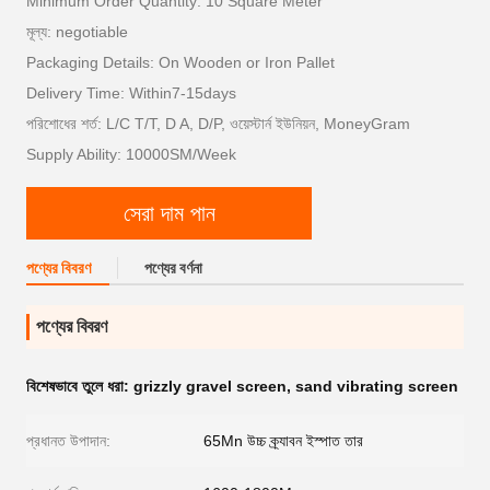
Minimum Order Quantity: 10 Square Meter
মূল্য: negotiable
Packaging Details: On Wooden or Iron Pallet
Delivery Time: Within7-15days
পরিশোধের শর্ত: L/C T/T, D A, D/P, ওয়েস্টার্ন ইউনিয়ন, MoneyGram
Supply Ability: 10000SM/Week
সেরা দাম পান
পণ্যের বিবরণ
পণ্যের বর্ণনা
পণ্যের বিবরণ
বিশেষভাবে তুলে ধরা:
grizzly gravel screen
,
sand vibrating screen
প্রধানত উপাদান:
65Mn উচ্চ ক্র্যাবন ইস্পাত তার