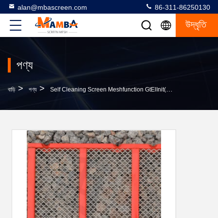
alan@mbascreen.com
86-311-86250130
উদ্ধৃতি
পণ্য
>
>
বাড়ি
পণ্য
Self Cleaning Screen Meshfunction GtElInit() {var Lib = New Google.translate.TranslateService();lib.