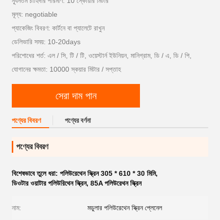
ন্যূনতম চাহিদার পরিমাণ: 10 স্কোয়ার মিটার
মূল্য: negotiable
প্যাকেজিং বিবরণ: কার্টনে বা প্যালেটে রাখুন
ডেলিভারি সময়: 10-20days
পরিশোধের শর্ত: এল / সি, টি / টি, ওয়েস্টার্ন ইউনিয়ন, মানিগ্রাম, ডি / এ, ডি / পি,
যোগানের ক্ষমতা: 10000 স্কয়ার মিটার / সপ্তাহ
সেরা দাম পান
পণ্যের বিবরণ
পণ্যের বর্ণনা
পণ্যের বিবরণ
বিশেষভাবে তুলে ধরা:
পলিউরেথেন স্ক্রিন 305 * 610 * 30 মিমি
,
ডিওটার ওয়াটার পলিউরিথেন স্ক্রিন
,
85A পলিউরেথন স্ক্রিন
নাম:
মডুলার পলিউরেথেন স্ক্রিন প্লেনেল