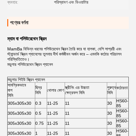
ব্যবহার:
পরিস্রাবণ এবং ডিওয়াটার
পণ্যের বর্ণনা
ম্যাম বা পলিউরেথেন স্ক্রিন
MamBa বিভিন্ন ধরনের পলিউরেথেন স্ক্রিন তৈরি করে যা হালকা, বেশি সাশ্রয়ী এবং
স্ট্যান্ডার্ড স্ক্রিন প্যানেলের তুলনায় দীর্ঘ কর্মজীবন অর্জন করে – এমনকি কঠোর পরিচালন
পরিস্থিতিতেও।
মডুলার পলিউরেথেন স্ক্রিন প্যানেল
মডুলার পিইউ স্ক্রিন প্যানেল
সামগ্রিকভাবে
ছিদ্র
স্ক্রীনিং এর উচ্চতা
পুরুত্ব
কঠোরতা
মাপ
খোলার কোণ
মিমি
ক্ষেত্রফল মিমি
মিমি
মিমি
HS60-
305x305x30
0.3
11-25
11
30
85
HS60-
305x305x30
0.5
11-25
11
30
85
HS60-
305x305x30
0.75
11-25
11
30
85
HS60-
305x305x30
1
11-25
11
30
85