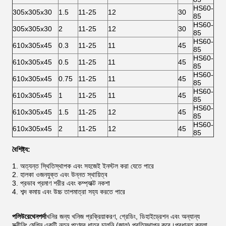
HS60-
305x305x30
1.5
11-25
12
30
85
HS60-
305x305x30
2
11-25
12
30
85
HS60-
610x305x45
0.3
11-25
11
45
85
HS60-
610x305x45
0.5
11-25
11
45
85
HS60-
610x305x45
0.75
11-25
11
45
85
HS60-
610x305x45
1
11-25
11
45
85
HS60-
610x305x45
1.5
11-25
12
45
85
HS60-
610x305x45
2
11-25
12
45
85
বৈশিষ্ট্য:
1. অত্যন্ত স্থিতিস্থাপক এবং সহজেই ইনস্টল করা যেতে পারে
2. হালকা ওজনযুক্ত এবং উন্নত স্থায়িত্ব
3. প্রভাব প্রমাণ শরীর এবং কম্প্যাক্ট নকশা
4. শব্দ কমায় এবং উচ্চ তাপমাত্রা সহ্য করতে পারে
পলিউরেথেন
পর্দা
খনির জন্য খনিজ প্রক্রিয়াকরণ, গ্রেডিং, ডিহাইড্রেশন এবং অন্যান্য
স্ক্রীনিং মেশিন একটি নতুন পণ্যের ধাতব চালুনি (জাল) প্রতিস্থাপন করে।প্রধানত কয়লা,