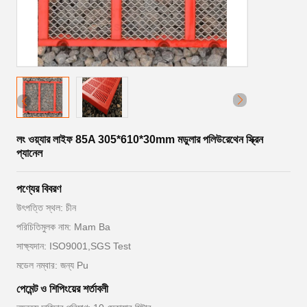
লং ওয়্যার লাইফ 85A 305*610*30mm মডুলার পলিউরেথেন স্ক্রিন
প্যানেল
পণ্যের বিবরণ
উৎপত্তি স্থল: চীন
পরিচিতিমুলক নাম: Mam Ba
সাক্ষ্যদান: ISO9001,SGS Test
মডেল নম্বার: জন্য Pu
পেমেন্ট ও শিপিংয়ের শর্তাবলী