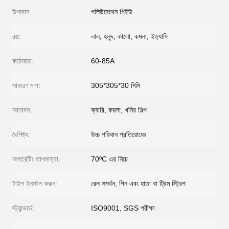
উপাদান:
পলিউরেথেন পিইউ
রঙ:
লাল, হলুদ, কালো, কমলা, ইত্যাদি
কঠোরতা:
60-85A
সাধারণ মাপ:
305*305*30 মিমি
আবেদন:
ক্যারি, কয়লা, খনির শিল্প
বৈশিষ্ট্য:
উচ্চ পরিধান প্রতিরোধের
অপারেটিং তাপমাত্রা:
70ºC এর নিচে
টাইপ ইনস্টল করুন:
রেল সমর্থন, পিন এবং হাতা বা ট্রিম স্ট্রিপ
স্ট্যান্ডার্ড:
ISO9001, SGS পরীক্ষা