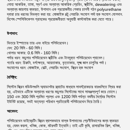
লোহা আকরিক, তামা, স্বর্ণ এবং অন্যান্য আকরিক গ্রেডিং, স্ক্রীনিং, dewatering এবং
অন্যান্য জায়গায় ব্যবহৃত, উপাদান এক প্রয়োজনীয় শেকার চালনী গঠন polyurethane
দ্বারা চার ধরনের বিভক্ত করা হয়: মোজাইক বল্টু লেয়ারিং সংযোগ পর্দা হুক সংযোগ যোগদান.
বিশেষ স্পেসিফিকেশন গ্রাহকের প্রয়োজনীয়তা অনুযায়ী কাস্টমাইজ করা যেতে পারে।
উপাদান:
ভিতরে ইস্পাতের তার এবং বাইরে পলিউরেথেন।
বেধ: 20 মিমি - 60 মিমি।
খোলার আকার: 0.6 মিমি - 160 মিমি।
পর্দার ধরন: মডুলার পলিউরেথেন স্ক্রীনিং এবং টানযুক্ত পলিউরেথেন প্যানেল।
গর্তের ধরন: চিরুনি, বর্গক্ষেত্র, আয়তাকার, বৃত্তাকার, সূক্ষ্ম জাল চালুনির পর্দা।
সংযোগের ধরন: মোজাইক, বোল্ট, লেয়ারিং সংযোগ, স্ক্রিন হুক সংযোগ
বৈশিষ্ট্য:
সিস্টেম স্ক্রিন মডিউলগুলি অ্যাডাপ্টার স্ল্যাটের মাধ্যমে সাবস্ট্রাকচার বারগুলিতে স্থির করা
হয়, এইভাবে এটিকে অন্যান্য ধরণের মডুলার সিস্টেমের সাথে সামঞ্জস্যপূর্ণ করে তোলে।
150 এবং 300 মিমি প্রমিত প্রস্থ এবং 1200 মিমি পর্যন্ত নমনীয় দৈর্ঘ্যের সিস্টেম
ইউনিট রয়েছে, সবই অত্যন্ত পরিধান প্রতিরোধী পলিউরেথেন দিয়ে তৈরি।
আবেদন:
পলিউরেথেন ভাইব্রেটিং স্ক্রিন ব্যাপকভাবে বাল্ক উপাদানের শ্রেণীবিভাগের জন্য ব্যবহৃত
হয়, যেমন কয়লা, খনিজ, কোক, মটরশুটি ইত্যাদি। তাই এটি কৃষি, রাসায়নিক শিল্প, খনিজ,