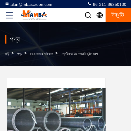
alan@mbascreen.com
86-311-86250130
উদ্ধৃতি
পণ্য
>
>
>
বাড়ি
পণ্য
বোনা তারের পর্দা জাল
প্লেইন ওয়েভ কোয়ারি স্ক্রীন মেশ ±3% তারের ব্যাস সহনশীলতা কাপড়