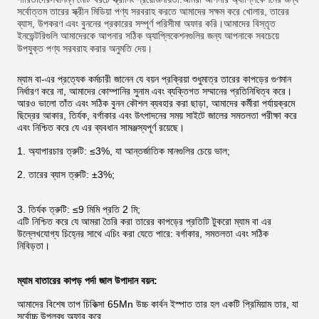
সর্বোত্তম তারের স্ক্রীন মিডিয়া পণ্য সরবরাহ করতে আমাদের সক্ষম করে খোলার, তারের
ব্যাস, উপকরণ এবং বুননের প্রকারের সম্পূর্ণ পরিসীমা অফার করি।আমাদের বিস্তৃত
ইনভেন্টরিগুলি আমাদেরকে আপনার সঠিক অ্যাপ্লিকেশনগুলির জন্য আপনাকে সবচেয়ে
উপযুক্ত পণ্য সরবরাহ করার অনুমতি দেয়।
ম্যাম বা-এর প্রত্যেক কর্মচারী জানেন যে বয়ন প্রক্রিয়া শুধুমাত্র তারের কাপড়ের গুণমান
নির্ধারণ করে না, আমাদের কোম্পানির সুনাম এবং ব্যক্তিগত সম্মানের প্রতিনিধিত্ব করে।
আরও ভালো তাঁত এবং সঠিক বুনন কৌশল ব্যবহার করা ছাড়া, আমাদের কর্মীরা পর্যায়ক্রমে
ছিদ্রের আকার, তির্যক, বর্গাকার এবং উৎপাদনের সময় সাইটে জালের সমতলতা পরীক্ষা করে
এবং নিশ্চিত করে যে এর ব্যবধান সামঞ্জস্যপূর্ণ রয়েছে।
1. অ্যাপারচার ত্রুটি: ≤3%, যা আন্তর্জাতিক মানগুলির চেয়ে ভাল;
2. তারের ব্যাস ত্রুটি: ±3%;
3. তির্যক ত্রুটি: ≤9 মিমি প্রতি 2 মি;
এটি নিশ্চিত করে যে আমরা তৈরি করা তারের কাপড়ের প্রতিটি টুকরো ম্যাম বা এর
উল্লেখযোগ্য চিহ্নের সাথে এচিং করা যেতে পারে: বর্গাকার, সমতলতা এবং সঠিক
নিবিড়তা।
ম্যাম বা
তারের কাপড় পর্দা জাল উপাদান বয়ন
:
আমাদের বিশেষ তাপ চিকিত্সা 65Mn উচ্চ কার্বন ইস্পাত তার হল একটি প্রিমিয়াম তার, যা
সর্বোচ্চ উপলব্ধ অফার করে