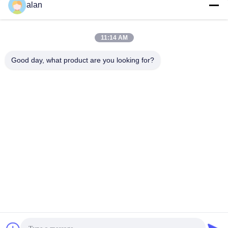
alan
সেরা দাম পান
সেরা দাম পান
11:14 AM
Good day, what product are you looking for?
ANPING MAMBA SCREEN MESH
MFG.,CO.LTD
alan@mbascreen.com
86-311-86250130
হংকি রাস্তার মোড়, আনপিং কাউন্টি, হেংশুই সিটি, হেবেই প্রদেশ।
চীন ভালো মানের Quarry Screen Meshfunction gtElInit() {var lib = new
google.translate.TranslateService();lib.transla সরবরাহকারী। কপিরাইট © 2020-2026