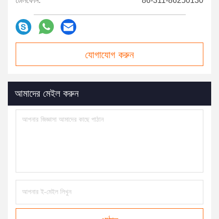
টেলিফোন:
86-311-86250130
যোগাযোগ করুন
আমাদের মেইল ​​করুন