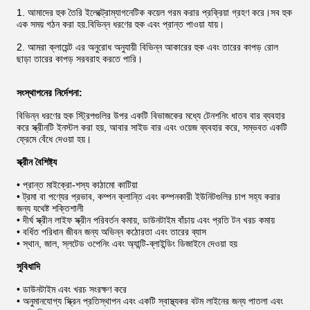
1. আমাদের হুক তৈরি ইলেক্ট্রোম্যাগনেটিক কয়েল গরম করার প্রক্রিয়া গ্রহণ করে।সব হুক
এক সময় গঠন করা হয়.বিভিন্ন ধরণের হুক এবং প্রান্ত পাওয়া যায়।
2. আমরা ক্লায়েন্ট এর অনুরোধ অনুযায়ী বিভিন্ন আকারের হুক এবং তারের কাপড় রোল
ছাড়া তারের কাপড় সরবরাহ করতে পারি।
সংস্থাপনের নির্দেশনা:
বিভিন্ন ধরণের হুক স্ট্রিপগুলির উপর একটি বিভাজকের মধ্যে টেনশনিং ধাতব বার ব্যবহার
করে স্ক্রীনটি ইনস্টল করা হয়, আবার সাইড বার এবং ওয়েজ ব্যবহার করে, সম্ভবত একটি
ফ্রেমে বেঁধে দেওয়া হয়।
স্ক্রীন বৈশিষ্ট্য
• প্রান্ত মাইক্রো-শস্য কাঠামো কাটিয়া
• ট্রমা বা পণ্যের প্রভাব, কম্পন ক্লান্তি এবং কম্পনকারী ইউনিটগুলির চাপ সহ্য করার
জন্য যথেষ্ট শক্তিশালী
• দীর্ঘ স্ক্রীন লাইফ স্ক্রীন পরিবর্তন কমায়, ডাউনটাইম বাঁচায় এবং প্রতি টন খরচ কমায়
• বর্ধিত পরিধান জীবন জন্য অভিন্ন কঠোরতা এবং তারের ব্যাস
• স্থান, জাল, স্লটেড ওপেনিং এবং অ্যান্টি-ব্লাইন্ডিং ডিজাইনে দেওয়া হয়
সুবিধাদি
• ডাউনটাইম এবং খরচ সংরক্ষণ করে
• অনুমানযোগ্য স্ক্রিন প্রতিস্থাপন এবং একটি স্বাস্থ্যকর বটম লাইনের জন্য পাতলা এবং