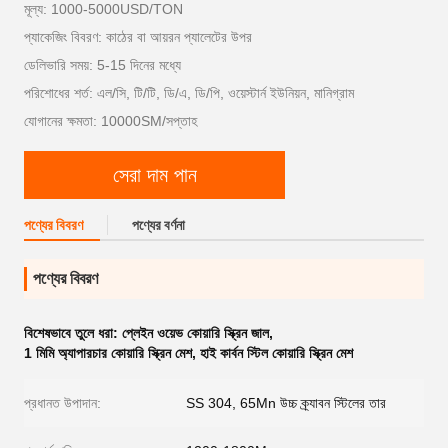
মূল্য: 1000-5000USD/TON
প্যাকেজিং বিবরণ: কাঠের বা আয়রন প্যালেটের উপর
ডেলিভারি সময়: 5-15 দিনের মধ্যে
পরিশোধের শর্ত: এল/সি, টি/টি, ডি/এ, ডি/পি, ওয়েস্টার্ন ইউনিয়ন, মানিগ্রাম
যোগানের ক্ষমতা: 10000SM/সপ্তাহ
সেরা দাম পান
পণ্যের বিবরণ
পণ্যের বর্ণনা
পণ্যের বিবরণ
বিশেষভাবে তুলে ধরা:
প্লেইন ওয়েভ কোয়ারি স্ক্রিন জাল
,
1 মিমি অ্যাপারচার কোয়ারি স্ক্রিন মেশ
,
হাই কার্বন স্টিল কোয়ারি স্ক্রিন মেশ
প্রধানত উপাদান:
SS 304, 65Mn উচ্চ ক্র্যাবন স্টিলের তার