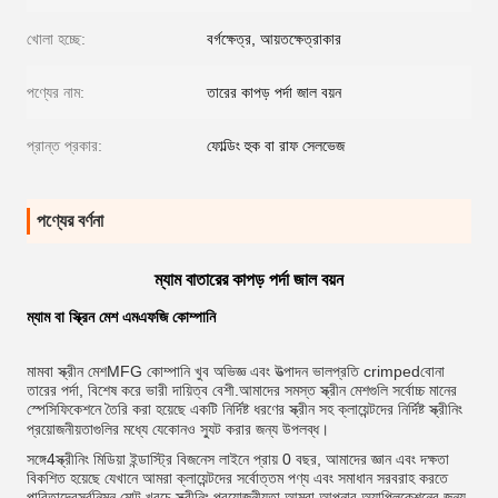
খোলা হচ্ছে:
বর্গক্ষেত্র, আয়তক্ষেত্রাকার
পণ্যের নাম:
তারের কাপড় পর্দা জাল বয়ন
প্রান্ত প্রকার:
ফোল্ডিং হুক বা রাফ সেলভেজ
পণ্যের বর্ণনা
ম্যাম বা
তারের কাপড় পর্দা জাল বয়ন
ম্যাম বা স্ক্রিন মেশ এমএফজি কোম্পানি
মামবা
স্ক্রীন মেশ
MFG কোম্পানি খুব অভিজ্ঞ এবং উত্পাদন ভাল
প্রতি crimped
বোনা
তারের পর্দা, বিশেষ করে ভারী দায়িত্ব বেশী.আমাদের সমস্ত স্ক্রীন মেশগুলি সর্বোচ্চ মানের
স্পেসিফিকেশনে তৈরি করা হয়েছে একটি নির্দিষ্ট ধরণের স্ক্রীন সহ ক্লায়েন্টদের নির্দিষ্ট স্ক্রীনিং
প্রয়োজনীয়তাগুলির মধ্যে যেকোনও স্যুট করার জন্য উপলব্ধ।
সঙ্গে
4
স্ক্রীনিং মিডিয়া ইন্ডাস্ট্রি বিজনেস লাইনে প্রায় 0 বছর, আমাদের জ্ঞান এবং দক্ষতা
বিকশিত হয়েছে যেখানে আমরা ক্লায়েন্টদের সর্বোত্তম পণ্য এবং সমাধান সরবরাহ করতে
পারি
তাদের
সর্বনিম্ন মোট খরচে স্ক্রীনিং প্রয়োজনীয়তা.আমরা আপনার অ্যাপ্লিকেশনের জন্য