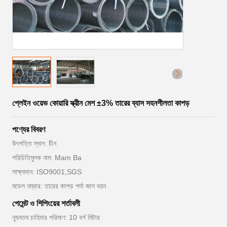
প্লেইন ওয়েভ কোয়ারি স্ক্রীন মেশ ±3% তারের ব্যাস সহনশীলতা কাপড়
পণ্যের বিবরণ
উৎপত্তি স্থল: চীন
পরিচিতিমুলক নাম: Mam Ba
সাক্ষ্যদান: ISO9001,SGS
মডেল নম্বার: তারের কাপড় পর্দা জাল বয়ন
পেমেন্ট ও শিপিংয়ের শর্তাবলী
ন্যূনতম চাহিদার পরিমাণ: 10 বর্গ মিটার