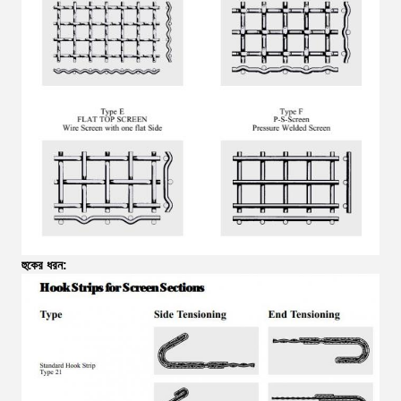
হুকের ধরন: