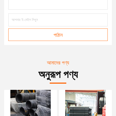
পাঠান
আমাদের পণ্য
অনুরূপ পণ্য