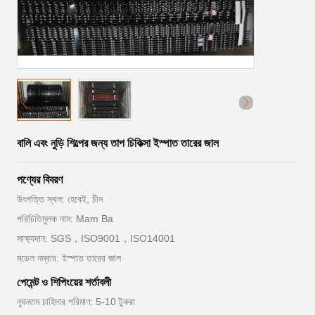
বালি এবং নুড়ি শিল্পের জন্য তাপ চিকিত্সা ইস্পাত তারের জাল
পণ্যের বিবরণ
উৎপত্তি স্থল: হেবেই, চীন
পরিচিতিমুলক নাম: Mam Ba
সাক্ষ্যদান: SGS，ISO9001，ISO14001
মডেল নম্বার: ইস্পাত তারের জাল
পেমেন্ট ও শিপিংয়ের শর্তাবলী
ন্যূনতম চাহিদার পরিমাণ: 5-10 টুকরা