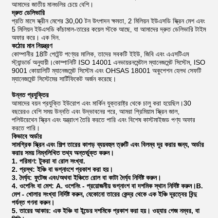
আমাদের জাতীয় মানগুলির চেয়ে বেশি।
দ্রুত ডেলিভারি
প্রতি মাসে স্ক্রীন মেশের 30,00 টন উৎপাদন ক্ষমতা, 2 মিলিয়ন ইউএসডি স্ক্রিন মেশ এবং
5 মিলিয়ন ইউএসডি কাঁচামাল-তারের কয়েল স্টকে আছে, যা আমাদের দ্রুত ডেলিভারি টাইম
অফার করে। এক দিন.
কঠোর মান নিয়ন্ত্রণ
কোম্পানীর 18টি পেটেন্ট পণ্যের মালিক, তাদের সবকটি ইইউ, জিবি এবং এএসটিএম
স্ট্যান্ডার্ড অনুযায়ী।কোম্পানিটি ISO 14001 এনভায়রনমেন্টাল ম্যানেজমেন্ট সিস্টেম, ISO
9001 কোয়ালিটি ম্যানেজমেন্ট সিস্টেম এবং OHSAS 18001 অকুপেশন হেলথ সেফটি
ম্যানেজমেন্ট সিস্টেমের সার্টিফিকেট অর্জন করেছে।
উন্নত প্রযুক্তির
আমাদের বয়ন প্রযুক্তি ইউরোপ এবং মার্কিন যুক্তরাষ্ট্র থেকে চালু করা হয়েছিল।30
বছরেরও বেশি সময় উন্নতি এবং উদ্ভাবনের পরে, আমরা প্রিমিয়াম স্ক্রিন জাল,
পলিউরেথেন স্ক্রিন এবং যন্ত্রাংশ তৈরি করতে পারি এবং বিশেষ কাস্টমাইজড পণ্য অফার
করতে পারি।
কিভাবে অর্ডার
সামগ্রিক স্ক্রিন এবং শিল্প তারের কাপড় ব্যয়বহুল ত্রুটি এবং বিলম্ব দূর করার জন্য, অর্ডার
করার সময় নিম্নলিখিত তথ্য অন্তর্ভুক্ত করুন।
1. পরিমাণ: টুকরা বা রোল সংখ্যা.
2. প্রস্থ: ইঞ্চি বা ভগ্নাংশে প্রকাশ করা হয়।
3. দৈর্ঘ্য: ফুটেজ এবং/অথবা ইঞ্চিতে রোল বা কাটা দৈর্ঘ্য নির্দিষ্ট করুন।
4. ওপেনিং বা মেশ: A. ওপেনিং - প্রয়োজনীয় ভগ্নাংশ বা দশমিক স্থান নির্দিষ্ট করুন।B.
মেশ - খোলার সংখ্যা নির্দিষ্ট করুন, যেকোনো তারের কেন্দ্র থেকে এক ইঞ্চি দূরত্বের বিন্দু
পর্যন্ত গণনা করুন।
5. তারের আকার: এক ইঞ্চি বা ইন্ডের দশমিকে প্রকাশ করা হয়। ওয়্যার গেজ নম্বর, বা