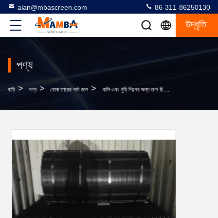
alan@mbascreen.com
86-311-86250130
উদ্ধৃতি
পণ্য
>
>
>
বাড়ি
পণ্য
বোনা তারের পর্দা জাল
বালি এবং নুড়ি শিল্পের জন্য তাপ চিকিত্সা ইস্পাত তারের জাল