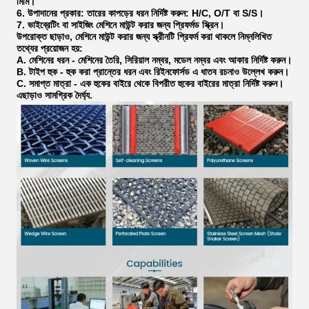
মিমি।
6. উপাদানের প্রকার: তারের কাপড়ের ধরন নির্দিষ্ট করুন: H/C, O/T বা S/S।
7. ভাইব্রেটিং বা সাইজিং মেশিনে মাউন্ট করার জন্য প্রিফর্মড স্ক্রিন।
উপরোক্ত ছাড়াও, মেশিনে মাউন্ট করার জন্য স্ক্রীনটি প্রিফর্ম করা থাকলে নিম্নলিখিত
তথ্যের প্রয়োজন হয়:
A. মেশিনের ধরন - মেশিনের তৈরি, সিরিয়াল নম্বর, মডেল নম্বর এবং আকার নির্দিষ্ট করুন।
B. টাইপ হুক - হুক করা প্রান্তের ধরন এবং রিইনফোর্সড এ ধাতব রচনাও উল্লেখ করুন।
C. সমাপ্ত মাত্রা - এক হুকের বাইরে থেকে বিপরীত হুকের বাইরের মাত্রা নির্দিষ্ট করুন।
এছাড়াও সামগ্রিক দৈর্ঘ্য.