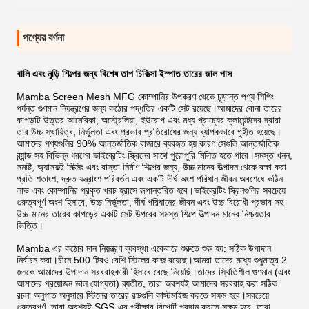
পণ্যের বর্ণনা
বালি এবং নুড়ি শিল্পের জন্য বিশেষ তাপ চিকিত্সা ইস্পাত তারের জাল পাস
Mamba Screen Mesh MFG কোম্পানির উপকরণ থেকে চূড়ান্ত পণ্য শিপিং
পর্যন্ত গুণমান নিয়ন্ত্রণের জন্য কঠোর পদ্ধতির একটি সেট রয়েছে।আমাদের বোনা তারের
কাপড়টি উত্তর আমেরিকা, অস্ট্রেলিয়া, ইউরোপ এবং মধ্য প্রাচ্যের ক্লায়েন্টদের দ্বারা
তার উচ্চ স্থায়িত্ব, নির্ভুলতা এবং প্রভাব প্রতিরোধের জন্য ব্যাপকভাবে গৃহীত হয়েছে।
আমাদের পণ্যগুলির 90% আন্তর্জাতিক বাজারে ব্যবহৃত হয় কারণ সেগুলি আন্তর্জাতিক
ব্র্যান্ড সহ বিভিন্ন ধরণের ভাইব্রেটিং স্ক্রিনের সাথে পুরোপুরি মিলিত হতে পারে।সমস্ত খনন,
সমষ্টি, অ্যাসফল্ট মিক্সিং এবং রাস্তা নির্মাণ শিল্পের জন্য, উচ্চ মানের উত্পাদন থেকে রক্ষা করা
প্রতি শতাংশ, দ্রুত যন্ত্রাংশ পরিবর্তন এবং একটি দীর্ঘ অংশ পরিধান জীবন অবশেষে কঠিন
লাভ এবং কোম্পানির প্রকৃত খরচ হ্রাসে রূপান্তরিত হবে।ভাইব্রেটিং স্ক্রিনগুলির সবচেয়ে
গুরুত্বপূর্ণ অংশ হিসাবে, উচ্চ নির্ভুলতা, দীর্ঘ পরিধানের জীবন এবং উচ্চ বিরোধী প্রভাব সহ
উচ্চ-মানের তারের কাপড়ের একটি সেট উপরের সমস্ত শিল্পে উত্পাদন মানের নিশ্চয়তার
ভিত্তি।
Mamba এর কঠোর মান নিয়ন্ত্রণ ব্যবস্থা একেবারে শুরুতে শুরু হয়: সঠিক উপাদান
নির্বাচন করা।চীনে 500 টিরও বেশি স্টিলের কাজ রয়েছে।আমরা তাদের মধ্যে শুধুমাত্র 2
জনকে আমাদের উপাদান সরবরাহকারী হিসাবে বেছে নিয়েছি।তাদের স্থিতিশীল গুণমান (এবং
আমাদের প্রয়োজন ভাল যোগ্যতা) ব্যতীত, তারা অবশ্যই আমাদের সরবরাহ করা সঠিক
রচনা অনুপাত অনুসারে স্টিলের তারের রডগুলি কাস্টমাইজ করতে সক্ষম হবে।সবচেয়ে
গুরুত্বপূর্ণ, তারা অবশ্যই SGS-এর পরীক্ষার রিপোর্ট প্রদান করতে সক্ষম হবে, তারা