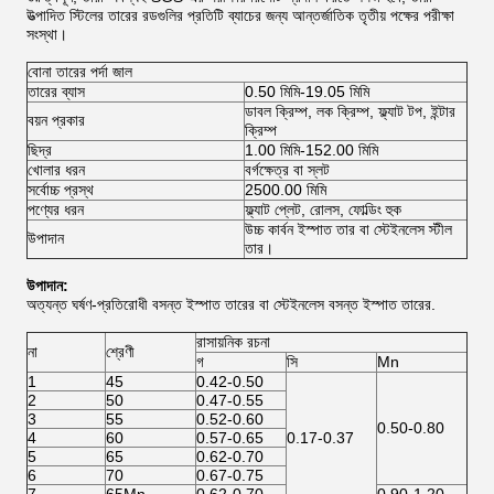
উত্পাদিত স্টিলের তারের রডগুলির প্রতিটি ব্যাচের জন্য আন্তর্জাতিক তৃতীয় পক্ষের পরীক্ষা
সংস্থা।
বোনা তারের পর্দা জাল
তারের ব্যাস
0.50 মিমি-19.05 মিমি
ডাবল ক্রিম্প, লক ক্রিম্প, ফ্ল্যাট টপ, ইন্টার
বয়ন প্রকার
ক্রিম্প
ছিদ্র
1.00 মিমি-152.00 মিমি
খোলার ধরন
বর্গক্ষেত্র বা স্লট
সর্বোচ্চ প্রস্থ
2500.00 মিমি
পণ্যের ধরন
ফ্ল্যাট প্লেট, রোলস, ফোল্ডিং হুক
উচ্চ কার্বন ইস্পাত তার বা স্টেইনলেস স্টীল
উপাদান
তার।
উপাদান:
অত্যন্ত ঘর্ষণ-প্রতিরোধী বসন্ত ইস্পাত তারের বা স্টেইনলেস বসন্ত ইস্পাত তারের.
রাসায়নিক রচনা
না
শ্রেণী
গ
সি
Mn
1
45
0.42-0.50
2
50
0.47-0.55
3
55
0.52-0.60
0.50-0.80
4
60
0.57-0.65
0.17-0.37
5
65
0.62-0.70
6
70
0.67-0.75