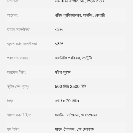
উপাদান:
উচ্চ কার্বন ইস্পাত তার, পেটেন্ট তারের
আবেদন:
খনিজ প্রক্রিয়াকরণ, সাইজিং, কোয়ারি
তারের সহনশীলতা:
<3%
অ্যাপারচার সহনশীলতা:
<3%
প্রসেসড ওয়্যার:
অ্যানিলিং প্রক্রিয়া, পেটেন্টিং
সারফেস ট্রিট:
মরিচা সুরক্ষা
স্ক্রীন মেশ প্রস্থ:
500 মিমি-2500 মিমি
দৈর্ঘ্য:
সর্বাধিক 70 মিটার
অ্যাপারচার টাইপ:
স্লটেড, বর্গক্ষেত্র, আয়তক্ষেত্র
হুক টাইপ:
সাইড টেনশনড, এন্ড টেনশনড