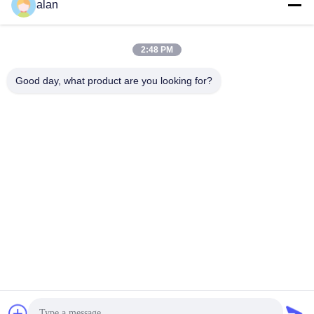
alan
Screenfunction gtElInit()
সেরা দাম পান
সেরা দাম পান
{var lib = new
google.translate.TranslateServ
2:48 PM
'bn', function () {});}
Good day, what product are you looking for?
ANPING MAMBA SCREEN MESH
MFG.,CO.LTD
alan@mbascreen.com
86-311-86250130
হংকি রাস্তার মোড়, আনপিং কাউন্টি, হেংশুই সিটি, হেবেই প্রদেশ।
চীন ভালো মানের Quarry Screen Meshfunction gtElInit() {var lib = new
google.translate.TranslateService();lib.transla সরবরাহকারী। কপিরাইট © 2020-2026