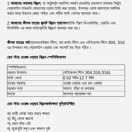
1.
আমাদের নলাকার স্ক্রিন
, যা অনুদৈর্ঘ্য স্থাপিত সমর্থন রডগুলির চারপাশে নলাকার নির্ভুল
প্রোফাইল তারগুলি মোড়ানোর দ্বারা তৈরি করা হয়েছে, উপলব্ধ খোলা জায়গাকে সর্বাধিক
করার জন্য উচ্চতর জোড় শক্তি এবং সঠিক স্লট খোলার ব্যবস্থা করে।
2.
আমাদের কীলক তারের ফ্ল্যাট স্ক্রিন প্যানেল
মাইনিং শিল্পে ডিওয়াটারিং, ড্রেনিং এবং
ডিসলিমিং এর জন্য ভাইব্রেটরি স্ক্রিনে ব্যবহার করা হয়।
কীলক তারের পর্দা
গ্যালভানাইজড স্টিল, কম কার্বন স্টিল এবং স্টেইনলেস স্টিল 304, 316
এর উপকরণ সহ প্রোফাইল ওয়্যার এবং সাপোর্ট রড নিয়ে গঠিত।
রেড স্টার ওয়েজ ওয়্যার স্ক্রিন স্পেসিফিকেশন
স্পেসিফিকেশন
প্রধান উপাদান
স্টেইনলেস স্টিল 304,316,316L
স্লট খোলা
0.02 মিমি-12.7 মিমি
তারের প্রকার
ওয়েজ ওয়্যার এবং রড ওয়্যার
প্রধান পণ্য
সমতল, বাঁকা বা নলাকার
মাত্রা
আপনার প্রয়োজন মত
রেড স্টার ওয়েজ ওয়্যার স্ক্রিন
কর্মদক্ষতা বৃদ্ধি
বৈশিষ্ট্য
ক) ভারী বোঝা সহ্য করার ক্ষমতা
খ) উঁচু খোলা জায়গা
গ) কোন বাঁধা নেই
ঘ) পুরোপুরি মসৃণ এবং সমতল পৃষ্ঠ