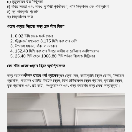
e) মৃত্যুদন্ডের উচ্চ নির্ভুলতা
চ) বর্ধিত ক্ষমতা এবং আরও সুনির্দিষ্ট পৃথকীকরণ, পানি নিষ্কাশন এবং পরিস্রাবণ
ছ) স্ব-পরিষ্কার প্রভাব
জ) নিম্নচাপের ক্ষতি
ওয়েজ ওয়্যার স্ক্রিনের জন্য রেড স্টার বিকল্প
1. 0.02 মিমি থেকে স্লট খোলা
2. স্ট্যান্ডার্ড সমতলতা 3.175 মিমি এবং তার বেশি
3. উপলব্ধ সমতল, বাঁকা বা নলাকার
4. 152.40 মিমি এবং তার উপরে অক্ষীয় বা রেডিয়াল কনফিগারেশন
5. 25.40 মিমি থেকে 1066.80 মিমি পর্যন্ত বিজোড় সিলিন্ডার
রেড স্টার ওয়েজ ওয়্যার স্ক্রিন অ্যাপ্লিকেশন
জন্য আবেদন
কীলক তারের পর্দা প্যানেল
ক্রস ফ্লো সিভ, ভাইব্রেটিং স্ক্রিন ডেকিং, মিনারেল
প্রসেসিং, সারফেস ওয়াটার ইনটেক স্ক্রিন, ফিশ ডাইভারশন স্ক্রিন প্যানেল, হ্যাচারি স্ক্রিন,
ফুড প্রসেসিং এবং মাল্ট ভাটা, অঙ্কুরোদগম এবং শস্য শুকানোর জন্য মেঝে অন্তর্ভুক্ত।