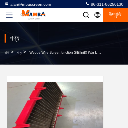
alan@mbascreen.com
86-311-86250130
উদ্ধৃতি
পণ্য
>
>
বাড়ি
পণ্য
Wedge Wire Screenfunction GtElInit() {var Lib = New Google.translate.TranslateService();lib.translat