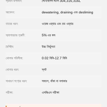
প্রধান উপাদান:
স্টেইনলেস স্টীল 304,316,316L
আবেদন:
dewatering, draining এবং desliming
তারের ধরন:
ওয়েজ ওয়্যার এবং রড ওয়্যার
অ্যাপারচার ত্রুটি:
5% এর কম
বৈশিষ্ট্য:
উচ্চ নির্ভুলতা
খোলার পরিসীমা:
0.02 মিমি-12.7 মিমি
খোলার ধরন:
স্লট
সাধারণ পণ্যের ধরন:
সমতল, বাঁকা বা নলাকার
পরীক্ষা:
এসজিএস পরীক্ষা