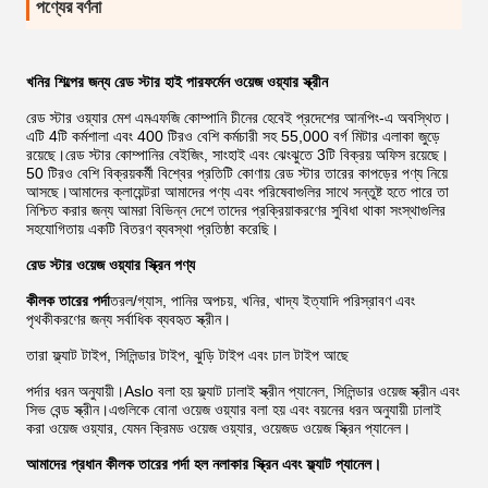
পণ্যের বর্ণনা
খনির শিল্পের জন্য রেড স্টার হাই পারফর্মেন ​​ওয়েজ ওয়্যার স্ক্রীন
রেড স্টার ওয়্যার মেশ এমএফজি কোম্পানি চীনের হেবেই প্রদেশের আনপিং-এ অবস্থিত।
এটি 4টি কর্মশালা এবং 400 টিরও বেশি কর্মচারী সহ 55,000 বর্গ মিটার এলাকা জুড়ে
রয়েছে।রেড স্টার কোম্পানির বেইজিং, সাংহাই এবং ঝেংঝুতে 3টি বিক্রয় অফিস রয়েছে।
50 টিরও বেশি বিক্রয়কর্মী বিশ্বের প্রতিটি কোণায় রেড স্টার তারের কাপড়ের পণ্য নিয়ে
আসছে।আমাদের ক্লায়েন্টরা আমাদের পণ্য এবং পরিষেবাগুলির সাথে সন্তুষ্ট হতে পারে তা
নিশ্চিত করার জন্য আমরা বিভিন্ন দেশে তাদের প্রক্রিয়াকরণের সুবিধা থাকা সংস্থাগুলির
সহযোগিতায় একটি বিতরণ ব্যবস্থা প্রতিষ্ঠা করেছি।
রেড স্টার ওয়েজ ওয়্যার স্ক্রিন পণ্য
কীলক তারের পর্দা
তরল/গ্যাস, পানির অপচয়, খনির, খাদ্য ইত্যাদি পরিস্রাবণ এবং
পৃথকীকরণের জন্য সর্বাধিক ব্যবহৃত স্ক্রীন।
তারা ফ্ল্যাট টাইপ, সিলিন্ডার টাইপ, ঝুড়ি টাইপ এবং ঢাল টাইপ আছে
পর্দার ধরন অনুযায়ী।Aslo বলা হয় ফ্ল্যাট ঢালাই স্ক্রীন প্যানেল, সিলিন্ডার ওয়েজ স্ক্রীন এবং
সিভ বেন্ড স্ক্রীন।এগুলিকে বোনা ওয়েজ ওয়্যার বলা হয় এবং বয়নের ধরন অনুযায়ী ঢালাই
করা ওয়েজ ওয়্যার, যেমন ক্রিমড ওয়েজ ওয়্যার, ওয়েজড ওয়েজ স্ক্রিন প্যানেল।
আমাদের প্রধান কীলক তারের পর্দা হল নলাকার স্ক্রিন এবং ফ্ল্যাট প্যানেল।